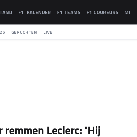
STAND
F1 KALENDER
F1 TEAMS
F1 COUREURS
MOT
26
GERUCHTEN
LIVE
r remmen Leclerc: 'Hij