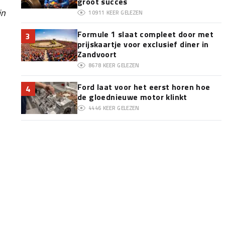
groot succes
jn
10911
KEER GELEZEN
Formule 1 slaat compleet door met
3
prijskaartje voor exclusief diner in
Zandvoort
8678
KEER GELEZEN
Ford laat voor het eerst horen hoe
4
de gloednieuwe motor klinkt
4446
KEER GELEZEN