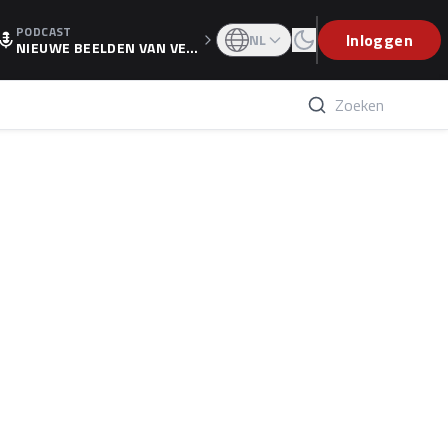
PODCAST
OGP
Inloggen
NL
NIEUWE BEELDEN VAN VER
STAPPEN EN WOLFF: 'WIE
WEET IS ER NU GETEKEND'