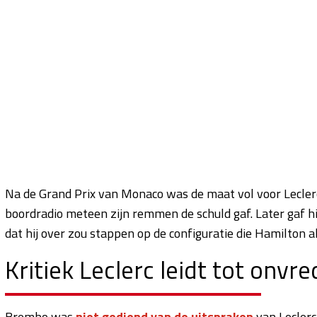
Na de Grand Prix van Monaco was de maat vol voor Leclerc. 
boordradio meteen zijn remmen de schuld gaf. Later gaf h
dat hij over zou stappen op de configuratie die Hamilton al
Kritiek Leclerc leidt tot onvr
Brembo was
niet gediend van de uitspraken
van Leclerc