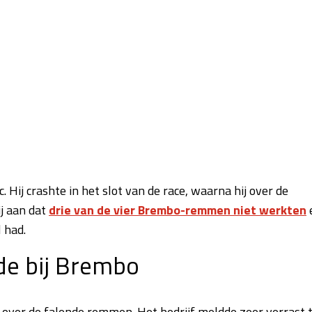
Hij crashte in het slot van de race, waarna hij over de
ij aan dat
drie van de vier Brembo-remmen niet werkten
 had.
ede bij Brembo
 over de falende remmen. Het bedrijf meldde zeer verrast 