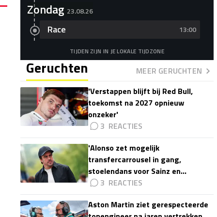
Zondag
23.08.26
Race
13:00
TIJDEN ZIJN IN JE LOKALE TIJDZONE
Geruchten
MEER GERUCHTEN
'Verstappen blijft bij Red Bull,
toekomst na 2027 opnieuw
onzeker'
3
'Alonso zet mogelijk
transfercarrousel in gang,
stoelendans voor Sainz en
Colapinto'
3
Aston Martin ziet gerespecteerde
topengineer na jaren vertrekken