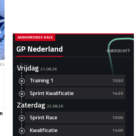
AANKOMENDE RACE
GP Nederland
OVERZICHT
ES
Vrijdag
21.08.26
Training 1
10:30
Sprint Kwalificatie
14:30
Zaterdag
22.08.26
in
Sprint Race
10:00
Kwalificatie
14:00