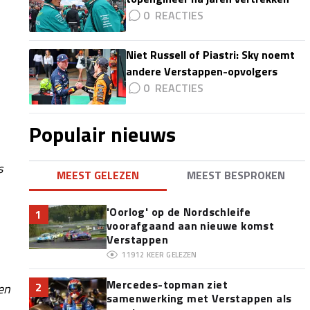
0
Niet Russell of Piastri: Sky noemt
andere Verstappen-opvolgers
0
Populair nieuws
s
MEEST GELEZEN
MEEST BESPROKEN
'Oorlog' op de Nordschleife
1
voorafgaand aan nieuwe komst
Verstappen
11912
KEER GELEZEN
Mercedes-topman ziet
2
en
samenwerking met Verstappen als