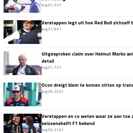
aug 07, 9:01
Verstappen legt uit hoe Red Bull zichzelf 
aug 07, 8:01
Uitgesproken claim over Helmut Marko wri
detail
aug 07, 7:01
Ocon dreigt klem te komen zitten op tran
aug 06, 22:02
Verstappen en co weten waar ze aan toe z
seizoenshelft F1 bekend
aug 06, 21:02