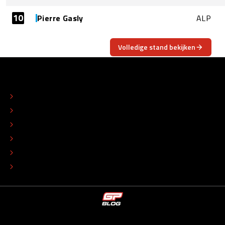
10
Pierre Gasly
ALP
Volledige stand bekijken
OVER
CONTACT
REDACTIONEEL STATUUT
COLOFON
ADVERTEREN
TIP DE REDACTIE
WERKEN BIJ