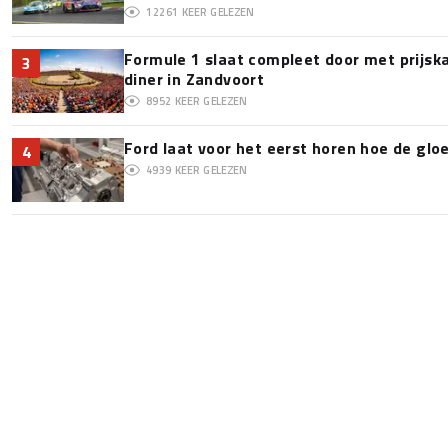
12261
KEER GELEZEN
Formule 1 slaat compleet door met prijska
3
diner in Zandvoort
8952
KEER GELEZEN
Ford laat voor het eerst horen hoe de glo
4
4939
KEER GELEZEN