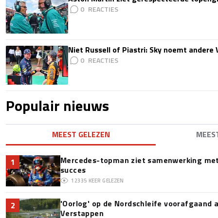
0
Niet Russell of Piastri: Sky noemt ander
0
Populair nieuws
MEEST GELEZEN
MEES
Mercedes-topman ziet samenwerking met 
1
succes
12335
KEER GELEZEN
'Oorlog' op de Nordschleife voorafgaand
2
Verstappen