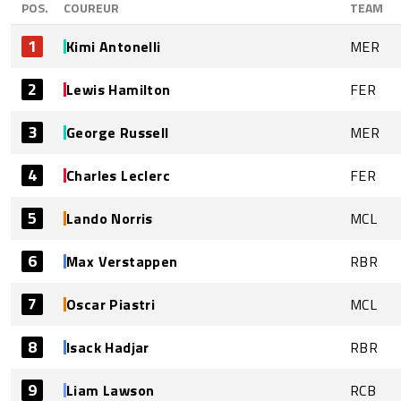
POS.
COUREUR
TEAM
1
Kimi Antonelli
MER
2
Lewis Hamilton
FER
3
George Russell
MER
4
Charles Leclerc
FER
5
Lando Norris
MCL
6
Max Verstappen
RBR
7
Oscar Piastri
MCL
8
Isack Hadjar
RBR
9
Liam Lawson
RCB