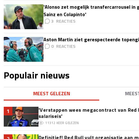
'Alonso zet mogelijk transfercarrousel in
Sainz en Colapinto'
3
Aston Martin ziet gerespecteerde topengi
0
Populair nieuws
MEEST GELEZEN
MEES
'Verstappen wees megacontract van Red 
1
salariseis'
11312
KEER GELEZEN
Definitief! Red Bull vult organisatie aan
2