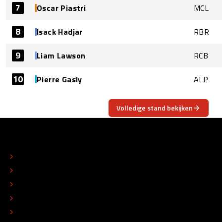
7
Oscar Piastri
MCL
8
Isack Hadjar
RBR
9
Liam Lawson
RCB
10
Pierre Gasly
ALP
Volledige stand bekijken
OVER
CONTACT
REDACTIONEEL STATUUT
COLOFON
ADVERTEREN
TIP DE REDACTIE