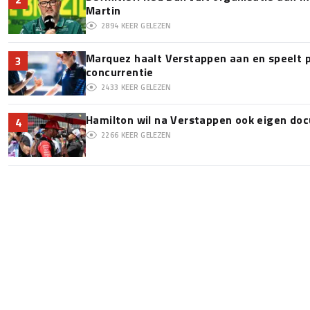
Martin
2894
KEER GELEZEN
Marquez haalt Verstappen aan en speelt 
3
concurrentie
2433
KEER GELEZEN
Hamilton wil na Verstappen ook eigen d
4
2266
KEER GELEZEN