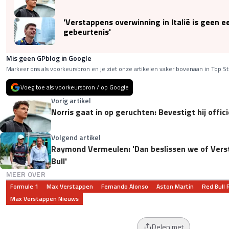
'Verstappens overwinning in Italië is geen 
gebeurtenis'
Mis geen GPblog in Google
Markeer ons als voorkeursbron en je ziet onze artikelen vaker bovenaan in Top St
Voeg toe als voorkeursbron / op Google
Vorig artikel
Norris gaat in op geruchten: Bevestigt hij officie
Volgend artikel
Raymond Vermeulen: 'Dan beslissen we of Vers
Bull'
MEER OVER
Formule 1
Max Verstappen
Fernando Alonso
Aston Martin
Red Bull 
Max Verstappen Nieuws
Delen met