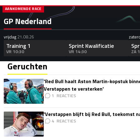
AANKOMENDE RACE
GP Nederland
vrijdag
21.08.26
zater
Training 1
Sprint Kwalificatie
Spr
VR 10:30
VR 14:30
ZA 
Geruchten
'Red Bull haalt Aston Martin-kopstuk bin
Verstappen te versterken'
1
'Verstappen blijft bij Red Bull, toekomst 
4