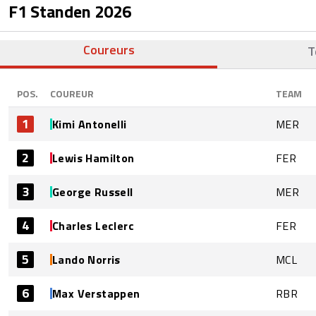
F1 Standen
2026
Coureurs
T
POS.
COUREUR
TEAM
1
Kimi Antonelli
MER
2
Lewis Hamilton
FER
3
George Russell
MER
4
Charles Leclerc
FER
5
Lando Norris
MCL
6
Max Verstappen
RBR