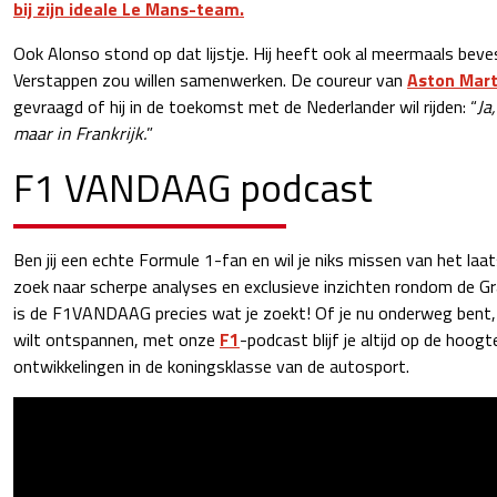
bij zijn ideale Le Mans-team.
Ook Alonso stond op dat lijstje. Hij heeft ook al meermaals beve
Verstappen zou willen samenwerken. De coureur van
Aston Mart
gevraagd of hij in de toekomst met de Nederlander wil rijden: “
Ja
maar in Frankrijk.
”
F1 VANDAAG podcast
Ben jij een echte Formule 1-fan en wil je niks missen van het laa
zoek naar scherpe analyses en exclusieve inzichten rondom de 
is de F1VANDAAG precies wat je zoekt! Of je nu onderweg bent, 
wilt ontspannen, met onze
F1
-podcast blijf je altijd op de hoo
ontwikkelingen in de koningsklasse van de autosport.