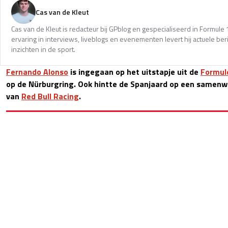
Cas van de Kleut
Cas van de Kleut is redacteur bij GPblog en gespecialiseerd in Formul
ervaring in interviews, liveblogs en evenementen levert hij actuele 
inzichten in de sport.
Fernando Alonso
is ingegaan op het uitstapje uit de
Formul
op de Nürburgring. Ook hintte de Spanjaard op een samenw
van
Red Bull Racing
.