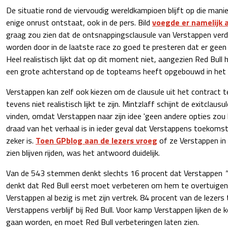
De situatie rond de viervoudig wereldkampioen blijft op die mani
enige onrust ontstaat, ook in de pers. Bild
voegde er namelijk 
graag zou zien dat de ontsnappingsclausule van Verstappen verd
worden door in de laatste race zo goed te presteren dat er geen 
Heel realistisch lijkt dat op dit moment niet, aangezien Red Bull 
een grote achterstand op de topteams heeft opgebouwd in het
Verstappen kan zelf ook kiezen om de clausule uit het contract t
tevens niet realistisch lijkt te zijn. Mintzlaff schijnt de exitclaus
vinden, omdat Verstappen naar zijn idee 'geen andere opties zou
draad van het verhaal is in ieder geval dat Verstappens toekomst 
zeker is.
Toen
GPblog
aan de lezers vroeg
of ze Verstappen in 
zien blijven rijden, was het antwoord duidelijk.
Van de 543 stemmen denkt slechts 16 procent dat Verstappen
"
denkt dat Red Bull eerst moet verbeteren om hem te overtuigen
Verstappen al bezig is met zijn vertrek. 84 procent van de lezers t
Verstappens verblijf bij Red Bull. Voor kamp Verstappen lijken de 
gaan worden, en moet Red Bull verbeteringen laten zien.