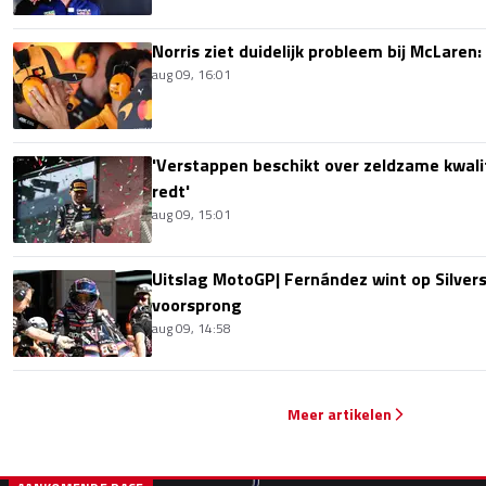
Norris ziet duidelijk probleem bij McLaren:
aug 09, 16:01
'Verstappen beschikt over zeldzame kwalit
redt'
aug 09, 15:01
Uitslag MotoGP| Fernández wint op Silver
voorsprong
aug 09, 14:58
Meer artikelen