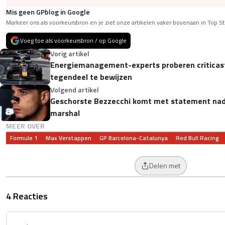
Mis geen GPblog in Google
Markeer ons als voorkeursbron en je ziet onze artikelen vaker bovenaan in Top St
Voeg toe als voorkeursbron / op Google
Vorig artikel
Energiemanagement-experts proberen criticas
tegendeel te bewijzen
Volgend artikel
Geschorste Bezzecchi komt met statement nadat
marshal
MEER OVER
Formule 1
Max Verstappen
GP Barcelona-Catalunya
Red Bull Racing
Delen met
4 Reacties