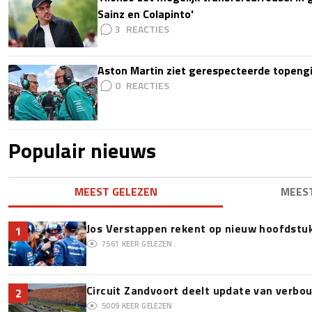
Sainz en Colapinto'
3
Aston Martin ziet gerespecteerde topengi
0
Populair nieuws
MEEST GELEZEN
MEES
Jos Verstappen rekent op nieuw hoofdstu
1
7561
KEER GELEZEN
Circuit Zandvoort deelt update van verbo
2
5009
KEER GELEZEN