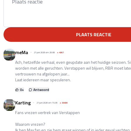
PLAATS REACTIE
meMa
21 juni 2026 om 20:08
+
4067
Ach, hetzelfde verhaal, even geupdate aan het huidige seizoen. Si
worden met alle geruchten. Verstappen wil blijven, RBR moet laten 
vertrouwen na afgelopen jaar...
Laat iedereen maar speculeren.
0
+
Antwoord
Karting
21 juni 2026 om 15:39
+
33490
Fans vrezen vertrek van Verstappen
Waarom vrezen?
Ik ben Max fan en zie hem graag winnen of in ieder geval vechten 