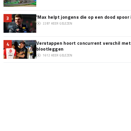
'Max helpt jongens die op een dood spoor 
3
2287
KEER GELEZEN
Verstappen hoort concurrent verschil met
4
blootleggen
1612
KEER GELEZEN