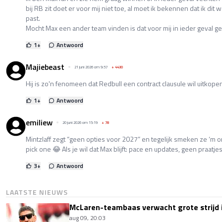
bij RB zit doet er voor mij niet toe, al moet ik bekennen dat ik dit 
past.
Mocht Max een ander team vinden is dat voor mij in ieder geval g
1
+
Antwoord
Majiebeast
21 juni 2026 om 9:57
+
4430
Hij is zo'n fenomeen dat Redbull een contract clausule wil uitkopen
1
+
Antwoord
emiliew
20 juni 2026 om 15:19
+
78
Mintzlaff zegt “geen opties voor 2027” en tegelijk smeken ze ‘m
pick one 😂 Als je wil dat Max blijft: pace en updates, geen praatjes
3
+
Antwoord
LAATSTE NIEUWS
McLaren-teambaas verwacht grote strijd 
aug 09, 20:03