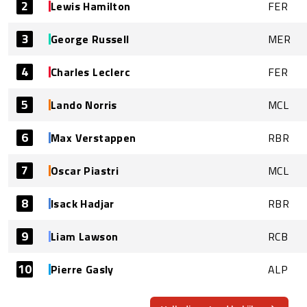
2
Lewis Hamilton
FER
3
George Russell
MER
4
Charles Leclerc
FER
5
Lando Norris
MCL
6
Max Verstappen
RBR
7
Oscar Piastri
MCL
8
Isack Hadjar
RBR
9
Liam Lawson
RCB
10
Pierre Gasly
ALP