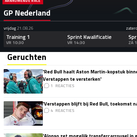
AANKOMENDE RACE
GP Nederland
vrijdag
21.08.26
zater
Training 1
Sprint Kwalificatie
Spr
VR 10:30
VR 14:30
ZA 
Geruchten
'Red Bull haalt Aston Martin-kopstuk bin
Verstappen te versterken'
1
'Verstappen blijft bij Red Bull, toekomst 
4
'Alonso zet mogelijk transfercarrousel in