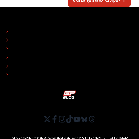
Volledige stand bekijken
OVER
CONTACT
REDACTIONEEL STATUUT
COLOFON
ADVERTEREN
TIP DE REDACTIE
WERKEN BIJ
ALGEMENE VOORWAARDEN
•
PRIVACY STATEMENT
•
DISCLAIMER