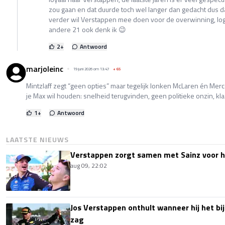
zou gaan en dat duurde toch wel langer dan gedacht dus da
verder wil Verstappen mee doen voor de overwinning, logi
andere 21 ook denk ik 😉
2
+
Antwoord
marjoleinc
19 juni 2026 om 13:47
+
65
Mintzlaff zegt “geen opties” maar tegelijk lonken McLaren én Mer
je Max wil houden: snelheid terugvinden, geen politieke onzin, kla
1
+
Antwoord
LAATSTE NIEUWS
Verstappen zorgt samen met Sainz voor h
aug 09, 22:02
Jos Verstappen onthult wanneer hij het bi
zag