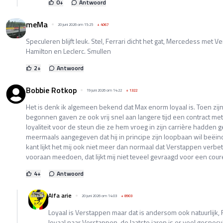
0
+
Antwoord
meMa
20 juni 2026 om 15:25
+
4067
Speculeren blijft leuk. Stel, Ferrari dicht het gat, Mercedess met 
Hamilton en Leclerc. Smullen
2
+
Antwoord
Bobbie Rotkop
19 juni 2026 om 14:22
+
1322
Het is denk ik algemeen bekend dat Max enorm loyaal is. Toen zijn
begonnen gaven ze ook vrij snel aan langere tijd een contract met
loyaliteit voor de steun die ze hem vroeg in zijn carrière hadden 
meermaals aangegeven dat hij in principe zijn loopbaan wil beëin
kant lijkt het mij ook niet meer dan normaal dat Verstappen verbeter
vooraan meedoen, dat lijkt mij niet teveel gevraagd voor een coureu
4
+
Antwoord
Alfa arie
20 juni 2026 om 14:03
+
8903
Loyaal is Verstappen maar dat is andersom ook natuurlijk,
loyaal naar Verstappen, de laatste jaren is er veel gesp