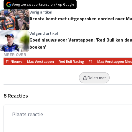
Voeg toe als voorkeursbron / op Google
Vorig artikel
Acosta komt met uitgesproken oordeel over Ma
Volgend artikel
Goed nieuws voor Verstappen: 'Red Bull kan da
boeken'
MEER OVER
F1 Nieuws
Max Verstappen
Red Bull Racing
F1
Max Verstappen Nie
Delen met
6 Reacties