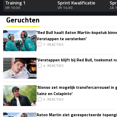
Training 1
Sprint Kwalificatie
Spr
VR 10:30
VR 14:30
ZA 
Geruchten
'Red Bull haalt Aston Martin-kopstuk bin
Verstappen te versterken'
1
'Verstappen blijft bij Red Bull, toekomst 
4
'Alonso zet mogelijk transfercarrousel in
Sainz en Colapinto'
3
Aston Martin ziet gerespecteerde topengi