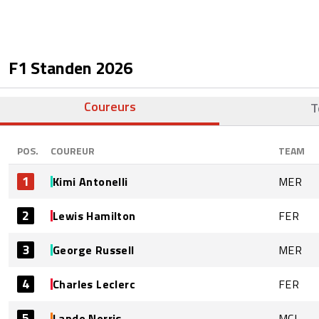
F1 Standen
2026
Coureurs
T
POS.
COUREUR
TEAM
1
Kimi Antonelli
MER
2
Lewis Hamilton
FER
3
George Russell
MER
4
Charles Leclerc
FER
5
Lando Norris
MCL