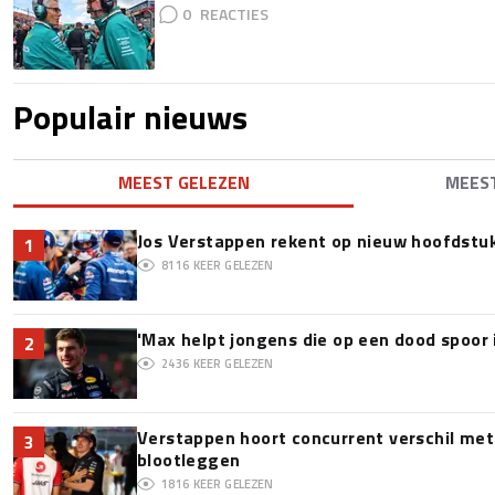
0
Populair nieuws
MEEST GELEZEN
MEES
Jos Verstappen rekent op nieuw hoofdstu
1
8116
KEER GELEZEN
'Max helpt jongens die op een dood spoor 
2
2436
KEER GELEZEN
Verstappen hoort concurrent verschil met
3
blootleggen
1816
KEER GELEZEN