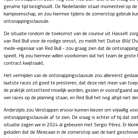
geruime tijd bezighoudt. De Nederlander staat momenteel op de 
kampioenschap, en zou hiermee tijdens de zomerstop gebruik ku
ontsnappingsclausule.
De situatie rondom de toekomst van de coureur uit Hasselt zor
van Red Bull voor de nodige onrust, zo meldt het Duitse
Bild
. C
mede-eigenaar van Red Bull - zou graag zien dat de ontsnapping
speelt. Hij zou hiermee willen voorkomen dat het team de grote h
contract kwijtraakt.
Het vermijden van de ontsnappingsclausule zou allereerst gedaa
laatste races zó goed te presteren, dat deze niet meer van toepas
de praktijk ontzettend moeilijk worden, gezien er voorafgaand
vier races op de planning staan, en Red Bull het nog altijd niet d
Anderzijds zou Verstappen ervoor kunnen kiezen om vrijwillig voo
ontsnappingsclausule af te zien. De vraag is echter of hij dat ziet
situatie zagen we in 2024 al gebeuren met Sergio Pérez. Er klonke
geluiden dat de Mexicaan in de zomerstop aan de kant geschov