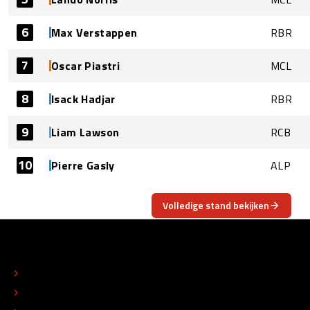
6
Max Verstappen
RBR
7
Oscar Piastri
MCL
8
Isack Hadjar
RBR
9
Liam Lawson
RCB
10
Pierre Gasly
ALP
Volledige stand bekijken
OVER
CONTACT
REDACTIONEEL STATUUT