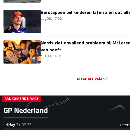
Verstappen wil kinderen laten zien dat alle
aug 09, 17:02
Norris ziet opvallend probleem bij McLaren
van heeft
aug 09, 16:01
Meer artikelen
AANKOMENDE RACE
GP Nederland
vrijdag
21.08.26
zater