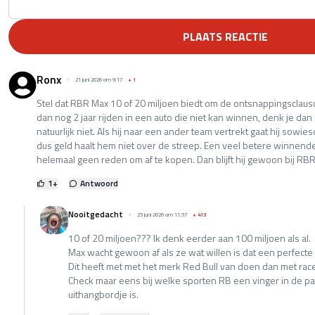
PLAATS REACTIE
Ronx
21 juni 2026 om 9:17
+
1
Stel dat RBR Max 10 of 20 miljoen biedt om de ontsnappingsclaus
dan nog 2 jaar rijden in een auto die niet kan winnen, denk je dan d
natuurlijk niet. Als hij naar een ander team vertrekt gaat hij sow
dus geld haalt hem niet over de streep. Een veel betere winnende
helemaal geen reden om af te kopen. Dan blijft hij gewoon bij RBR
1
+
Antwoord
Nooitgedacht
25 juni 2026 om 11:57
+
413
10 of 20 miljoen??? Ik denk eerder aan 100 miljoen als al.
Max wacht gewoon af als ze wat willen is dat een perfecte
Dit heeft met met het merk Red Bull van doen dan met rac
Check maar eens bij welke sporten RB een vinger in de pap
uithangbordje is.