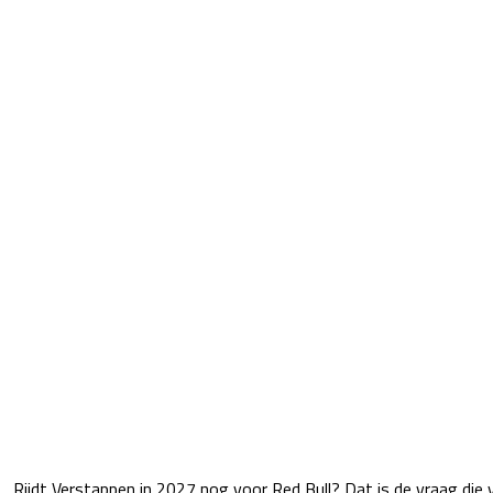
Rijdt Verstappen in 2027 nog voor Red Bull? Dat is de vraag die v