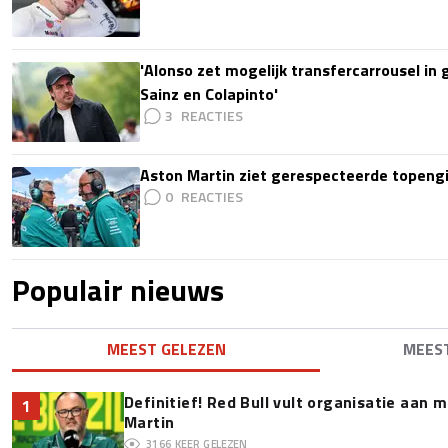
'Alonso zet mogelijk transfercarrousel in
Sainz en Colapinto'
3
Aston Martin ziet gerespecteerde topengi
0
Populair nieuws
MEEST GELEZEN
MEES
Definitief! Red Bull vult organisatie aan
1
Martin
3166
KEER GELEZEN