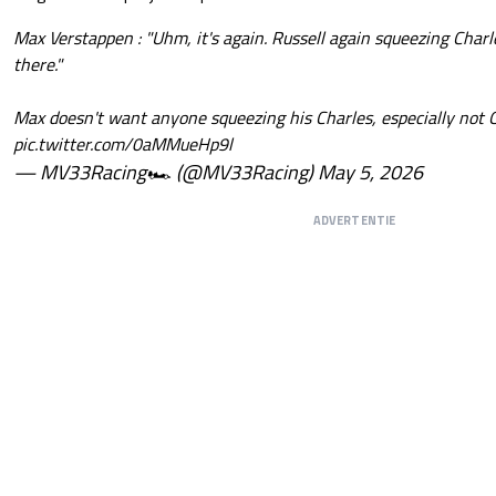
Max Verstappen : "Uhm, it's again. Russell again squeezing Charle
there."
Max doesn't want anyone squeezing his Charles, especially not 
pic.twitter.com/0aMMueHp9l
— MV33Racing🏎 (@MV33Racing)
May 5, 2026
ADVERTENTIE