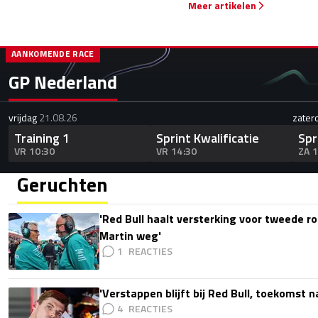
Meer artikelen
AANKOMENDE RACE
GP Nederland
vrijdag
21.08.26
zater
Training 1
Sprint Kwalificatie
Spr
VR 10:30
VR 14:30
ZA 
Geruchten
'Red Bull haalt versterking voor tweede ro
Martin weg'
1
'Verstappen blijft bij Red Bull, toekomst 
4