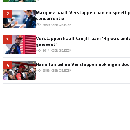
Marquez haalt Verstappen aan en speelt 
2
concurrentie
2699
KEER GELEZEN
Verstappen haalt Cruijff aan: 'Hij was and
3
geweest'
2614
KEER GELEZEN
Hamilton wil na Verstappen ook eigen d
4
2385
KEER GELEZEN