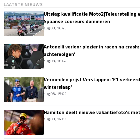
LAATSTE NIEUWS
Uitslag kwalificatie Moto2|Teleurstelling 
Spaanse coureurs domineren
aug 08, 16:43
Antonelli verloor plezier in racen na crash
achtervolgen'
aug 08, 16:04
Vermeulen prijst Verstappen: 'F1 verkeerd
winterslaap'
aug 08, 15:02
Hamilton deelt nieuwe vakantiefoto's met
aug 08, 14:01