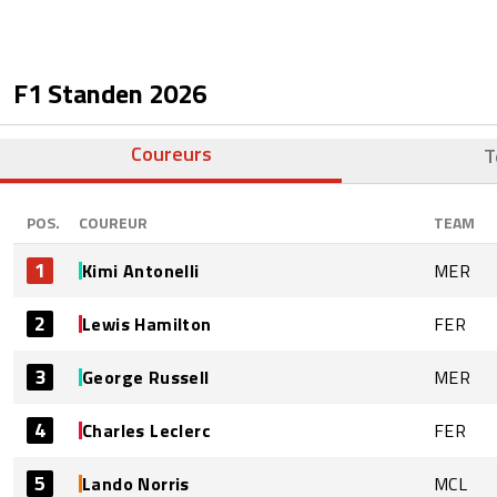
F1 Standen
2026
Coureurs
T
POS.
COUREUR
TEAM
1
Kimi Antonelli
MER
2
Lewis Hamilton
FER
3
George Russell
MER
4
Charles Leclerc
FER
5
Lando Norris
MCL