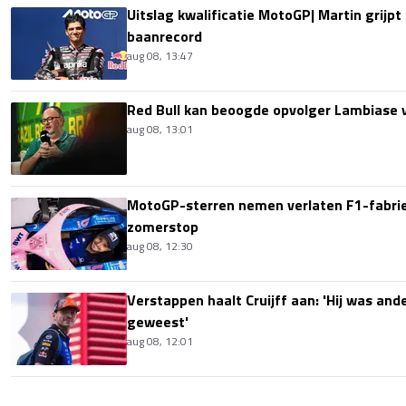
Uitslag kwalificatie MotoGP| Martin grijpt
baanrecord
aug 08, 13:47
Red Bull kan beoogde opvolger Lambiase v
aug 08, 13:01
MotoGP-sterren nemen verlaten F1-fabrie
zomerstop
aug 08, 12:30
Verstappen haalt Cruijff aan: 'Hij was ande
geweest'
aug 08, 12:01