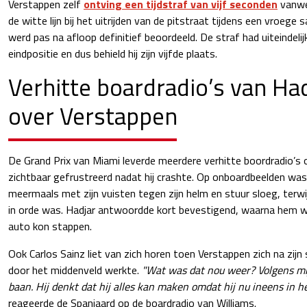
Verstappen zelf
ontving een tijdstraf van vijf seconden
vanwe
de witte lijn bij het uitrijden van de pitstraat tijdens een vroege 
werd pas na afloop definitief beoordeeld. De straf had uiteindeli
eindpositie en dus behield hij zijn vijfde plaats.
Verhitte boardradio’s van Had
over Verstappen
De Grand Prix van Miami leverde meerdere verhitte boordradio’s 
zichtbaar gefrustreerd nadat hij crashte. Op onboardbeelden wa
meermaals met zijn vuisten tegen zijn helm en stuur sloeg, terwijl
in orde was. Hadjar antwoordde kort bevestigend, waarna hem wer
auto kon stappen.
Ook Carlos Sainz liet van zich horen toen Verstappen zich na zijn
door het middenveld werkte.
"Wat was dat nou weer? Volgens mi
baan. Hij denkt dat hij alles kan maken omdat hij nu ineens in h
reageerde de Spanjaard op de boardradio van Williams.