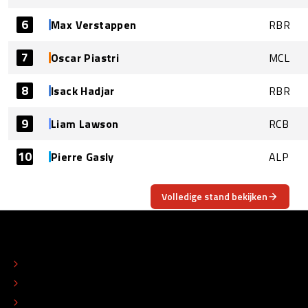
6
Max Verstappen
RBR
7
Oscar Piastri
MCL
8
Isack Hadjar
RBR
9
Liam Lawson
RCB
10
Pierre Gasly
ALP
Volledige stand bekijken
OVER
CONTACT
REDACTIONEEL STATUUT
COLOFON