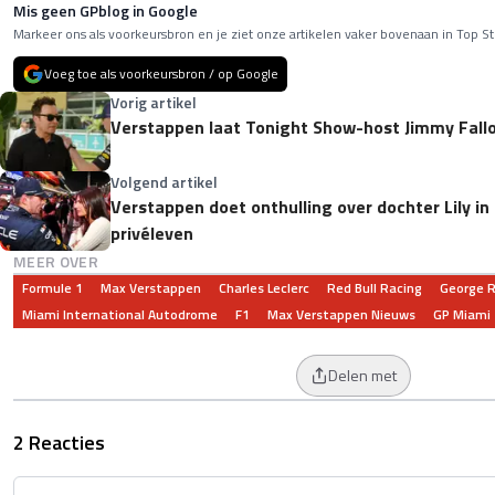
Mis geen GPblog in Google
Markeer ons als voorkeursbron en je ziet onze artikelen vaker bovenaan in Top St
Voeg toe als voorkeursbron / op Google
Vorig artikel
Verstappen laat Tonight Show-host Jimmy Fall
Volgend artikel
Verstappen doet onthulling over dochter Lily i
privéleven
MEER OVER
Formule 1
Max Verstappen
Charles Leclerc
Red Bull Racing
George R
Miami International Autodrome
F1
Max Verstappen Nieuws
GP Miami
Delen met
2 Reacties