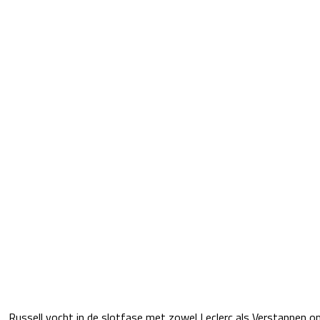
Russell vocht in de slotfase met zowel Leclerc als Verstappen o