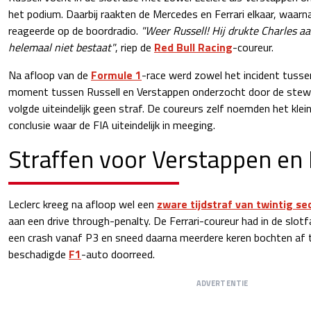
het podium. Daarbij raakten de Mercedes en Ferrari elkaar, waarn
reageerde op de boordradio.
"Weer Russell! Hij drukte Charles aa
helemaal niet bestaat"
, riep de
Red Bull Racing
-coureur.
Na afloop van de
Formule 1
-race werd zowel het incident tussen
moment tussen Russell en Verstappen onderzocht door de stewar
volgde uiteindelijk geen straf. De coureurs zelf noemden het klei
conclusie waar de FIA uiteindelijk in meeging.
Straffen voor Verstappen en 
Leclerc kreeg na afloop wel een
zware tijdstraf van twintig s
aan een drive through-penalty. De Ferrari-coureur had in de slot
een crash vanaf P3 en sneed daarna meerdere keren bochten af te
beschadigde
F1
-auto doorreed.
ADVERTENTIE