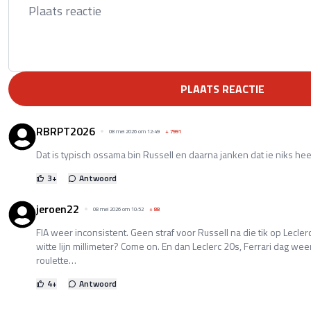
PLAATS REACTIE
RBRPT2026
08 mei 2026 om 12:49
+
7991
Dat is typisch ossama bin Russell en daarna janken dat ie niks he
3
+
Antwoord
jeroen22
08 mei 2026 om 10:52
+
88
FIA weer inconsistent. Geen straf voor Russell na die tik op Lecler
witte lijn millimeter? Come on. En dan Leclerc 20s, Ferrari dag we
roulette…
4
+
Antwoord