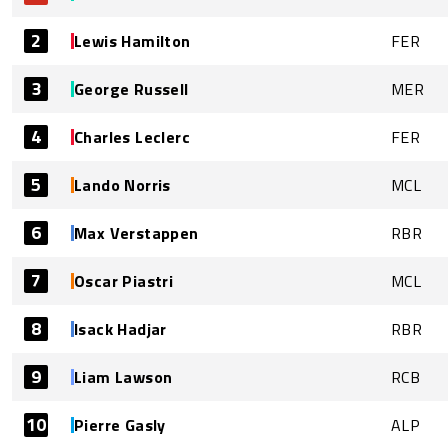
2
Lewis Hamilton
FER
3
George Russell
MER
4
Charles Leclerc
FER
5
Lando Norris
MCL
6
Max Verstappen
RBR
7
Oscar Piastri
MCL
8
Isack Hadjar
RBR
9
Liam Lawson
RCB
10
Pierre Gasly
ALP