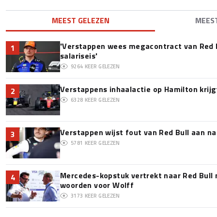
MEEST GELEZEN
MEES
'Verstappen wees megacontract van Red 
1
salariseis'
9264
KEER GELEZEN
Verstappens inhaalactie op Hamilton krijg
2
6328
KEER GELEZEN
Verstappen wijst fout van Red Bull aan na
3
5781
KEER GELEZEN
Mercedes-kopstuk vertrekt naar Red Bull
4
woorden voor Wolff
3173
KEER GELEZEN