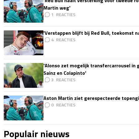
'Red Bull haalt versterking voor tweede ro
Martin weg'
1
'Verstappen blijft bij Red Bull, toekomst 
4
'Alonso zet mogelijk transfercarrousel in
Sainz en Colapinto'
3
Aston Martin ziet gerespecteerde topengi
0
Populair nieuws