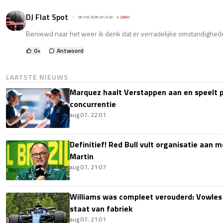
DJ Flat Spot
08 mei 2026 om 9:49
+
22841
Beniewd naar het weer ik denk dat er verradelijke omstandighe
0
+
Antwoord
LAATSTE NIEUWS
Marquez haalt Verstappen aan en speelt 
concurrentie
aug 07, 22:01
Definitief! Red Bull vult organisatie aan
Martin
aug 07, 21:07
Williams was compleet verouderd: Vowles
staat van fabriek
aug 07, 21:01