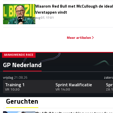
Waarom Red Bull met McCullough de idea
Verstappen vindt
aug 07, 17:01
Meer artikelen
AANKOMENDE RACE
GP Nederland
vrijdag
21.08.26
zater
Training 1
Sprint Kwalificatie
Spr
VR 10:30
VR 14:30
ZA 
Geruchten