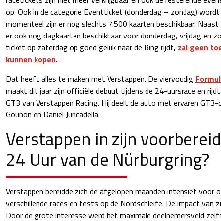
op. Ook in de categorie Eventticket (donderdag – zondag) wordt
momenteel zijn er nog slechts 7.500 kaarten beschikbaar. Naast h
er ook nog dagkaarten beschikbaar voor donderdag, vrijdag en z
ticket op zaterdag op goed geluk naar de Ring rijdt,
zal geen t
kunnen kopen
.
Dat heeft alles te maken met Verstappen. De viervoudig
Formul
maakt dit jaar zijn officiële debuut tijdens de 24-uursrace en ri
GT3 van Verstappen Racing. Hij deelt de auto met ervaren GT3-c
Gounon en Daniel Juncadella.
Verstappen in zijn voorberei
24 Uur van de Nürburgring?
Verstappen bereidde zich de afgelopen maanden intensief voor o
verschillende races en tests op de Nordschleife. De impact van z
Door de grote interesse werd het maximale deelnemersveld zelf