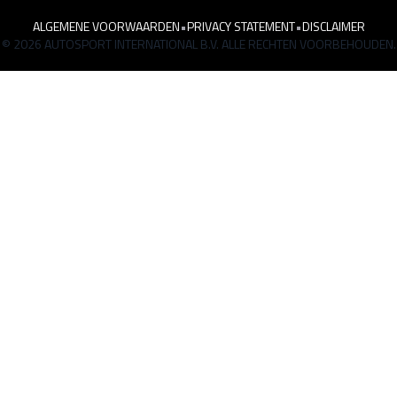
ALGEMENE VOORWAARDEN
•
PRIVACY STATEMENT
•
DISCLAIMER
© 2026 AUTOSPORT INTERNATIONAL B.V. ALLE RECHTEN VOORBEHOUDEN.