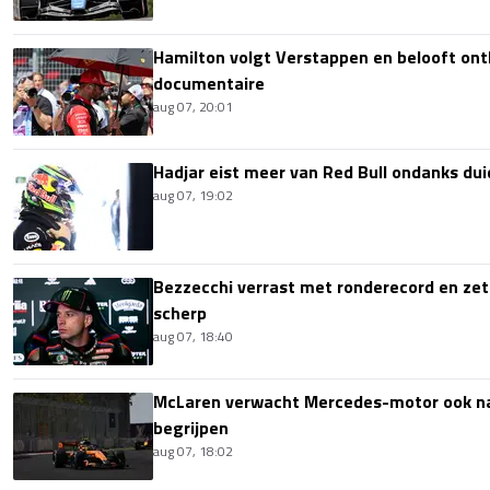
Hamilton volgt Verstappen en belooft onth
documentaire
aug 07, 20:01
Hadjar eist meer van Red Bull ondanks dui
aug 07, 19:02
Bezzecchi verrast met ronderecord en zet t
scherp
aug 07, 18:40
McLaren verwacht Mercedes-motor ook na 
begrijpen
aug 07, 18:02