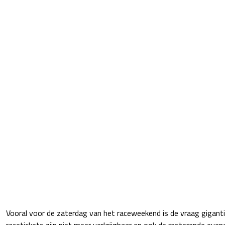
Vooral voor de zaterdag van het raceweekend is de vraag gigant
racetickets zijn niet meer verkrijgbaar en ook de resterende eve