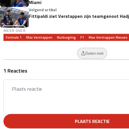
Miami
Volgend artikel
Fittipaldi ziet Verstappen zijn teamgenoot Had
MEER OVER
Formule 1
Max Verstappen
Nurburgring
F1
Max Verstappen Nieuws
Delen met
1 Reacties
PLAATS REACTIE