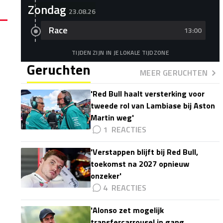
Zondag
23.08.26
Race
13:00
TIJDEN ZIJN IN JE LOKALE TIJDZONE
Geruchten
MEER GERUCHTEN
'Red Bull haalt versterking voor
tweede rol van Lambiase bij Aston
Martin weg'
1
'Verstappen blijft bij Red Bull,
toekomst na 2027 opnieuw
onzeker'
4
'Alonso zet mogelijk
transfercarrousel in gang,