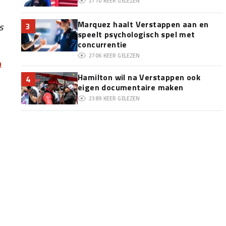
2710
KEER GELEZEN
Marquez haalt Verstappen aan en
s
3
speelt psychologisch spel met
concurrentie
2706
KEER GELEZEN
n
Hamilton wil na Verstappen ook
4
eigen documentaire maken
2389
KEER GELEZEN