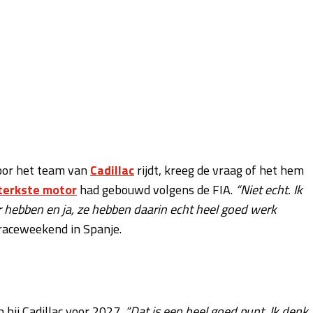
voor het team van
Cadillac
rijdt, kreeg de vraag of het hem
sterkste motor
had gebouwd volgens de FIA.
“Niet echt. Ik
or hebben en ja, ze hebben daarin echt heel goed werk
raceweekend in Spanje.
 bij Cadillac voor 2027.
“Dat is een heel goed punt. Ik denk