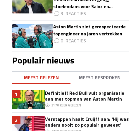
stoelendans voor Sainz en
Colapinto'
3
Aston Martin ziet gerespecteerde
topengineer na jaren vertrekken
0
Populair nieuws
MEEST GELEZEN
MEEST BESPROKEN
Definitief! Red Bull vult organisatie
1
aan met topman van Aston Martin
3170
KEER GELEZEN
Verstappen haalt Cruijff aan: 'Hij was
2
anders nooit zo populair geweest'