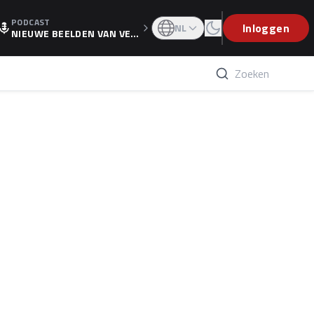
PODCAST
OGP
Inloggen
NL
NIEUWE BEELDEN VAN VER
STAPPEN EN WOLFF: 'WIE
WEET IS ER NU GETEKEND'