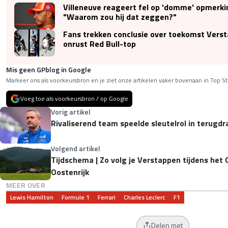
Villeneuve reageert fel op 'domme' opmerki
"Waarom zou hij dat zeggen?"
Fans trekken conclusie over toekomst Vers
onrust Red Bull-top
Mis geen GPblog in Google
Markeer ons als voorkeursbron en je ziet onze artikelen vaker bovenaan in Top St
Voeg toe als voorkeursbron / op Google
Vorig artikel
Rivaliserend team speelde sleutelrol in terugdr
Volgend artikel
Tijdschema | Zo volg je Verstappen tijdens het
Oostenrijk
MEER OVER
Lewis Hamilton
Formule 1
Ferrari
Charles Leclerc
F1
Delen met