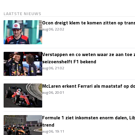
LAATSTE NIEUWS
Ocon dreigt klem te komen zitten op tran
aug 06, 22:02
Verstappen en co weten waar ze aan toe z
seizoenshelft F1 bekend
aug 06, 21:02
McLaren erkent Ferrari als maatstaf op 
aug 06, 20:01
Formule 1 ziet inkomsten enorm dalen, Lib
trend
aug 06, 19:11