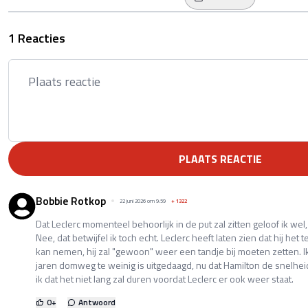
1 Reacties
PLAATS REACTIE
Bobbie Rotkop
22 juni 2026 om 9:59
+
1322
Dat Leclerc momenteel behoorlijk in de put zal zitten geloof ik w
Nee, dat betwijfel ik toch echt. Leclerc heeft laten zien dat hij he
kan nemen, hij zal "gewoon" weer een tandje bij moeten zetten. I
jaren domweg te weinig is uitgedaagd, nu dat Hamilton de snelh
ik dat het niet lang zal duren voordat Leclerc er ook weer staat.
0
+
Antwoord