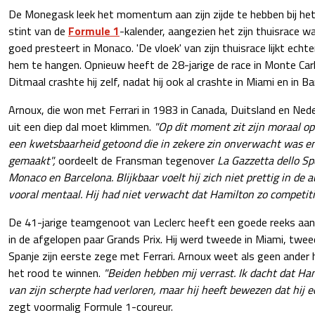
De Monegask leek het momentum aan zijn zijde te hebben bij he
stint van de
Formule 1
-kalender, aangezien het zijn thuisrace 
goed presteert in Monaco. 'De vloek' van zijn thuisrace lijkt ech
hem te hangen. Opnieuw heeft de 28-jarige de race in Monte Carl
Ditmaal crashte hij zelf, nadat hij ook al crashte in Miami en in Ba
Arnoux, die won met Ferrari in 1983 in Canada, Duitsland en Nede
uit een diep dal moet klimmen.
"Op dit moment zit zijn moraal op
een kwetsbaarheid getoond die in zekere zin onverwacht was en
gemaakt",
oordeelt de Fransman tegenover
La Gazzetta dello Sp
Monaco en Barcelona. Blijkbaar voelt hij zich niet prettig in de 
vooral mentaal. Hij had niet verwacht dat Hamilton zo competitie
De 41-jarige teamgenoot van Leclerc heeft een goede reeks aan
in de afgelopen paar Grands Prix. Hij werd tweede in Miami, twe
Spanje zijn eerste zege met Ferrari. Arnoux weet als geen ander 
het rood te winnen.
"Beiden hebben mij verrast. Ik dacht dat Ha
van zijn scherpte had verloren, maar hij heeft bewezen dat hij e
zegt voormalig Formule 1-coureur.