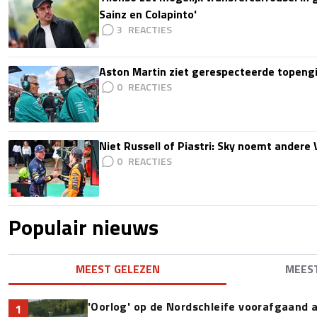
Sainz en Colapinto'
3
Aston Martin ziet gerespecteerde topengi
0
Niet Russell of Piastri: Sky noemt ander
0
Populair nieuws
MEEST GELEZEN
MEES
'Oorlog' op de Nordschleife voorafgaand
1