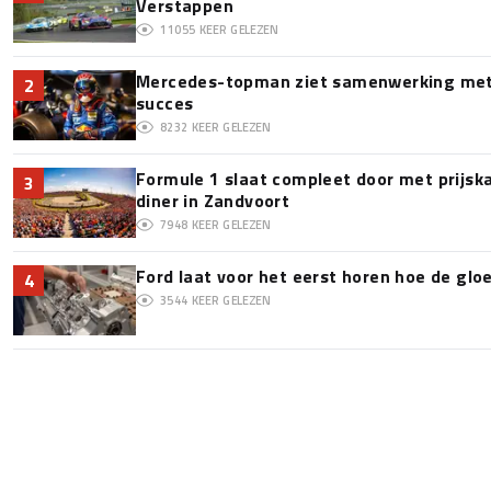
Verstappen
11055
KEER GELEZEN
Mercedes-topman ziet samenwerking met 
2
succes
8232
KEER GELEZEN
Formule 1 slaat compleet door met prijska
3
diner in Zandvoort
7948
KEER GELEZEN
Ford laat voor het eerst horen hoe de glo
4
3544
KEER GELEZEN