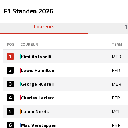
F1 Standen
2026
Coureurs
T
POS.
COUREUR
TEAM
1
Kimi Antonelli
MER
2
Lewis Hamilton
FER
3
George Russell
MER
4
Charles Leclerc
FER
5
Lando Norris
MCL
6
Max Verstappen
RBR