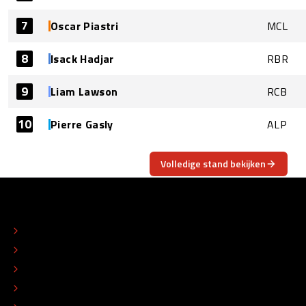
7
Oscar Piastri
MCL
8
Isack Hadjar
RBR
9
Liam Lawson
RCB
10
Pierre Gasly
ALP
Volledige stand bekijken
OVER
CONTACT
REDACTIONEEL STATUUT
COLOFON
ADVERTEREN