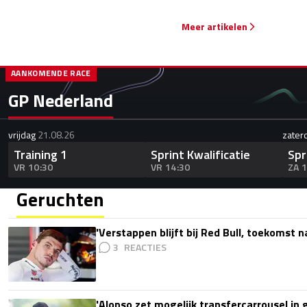
Meer artikelen
AANKOMENDE RACE
GP Nederland
vrijdag
21.08.26
zater
Training 1
Sprint Kwalificatie
Spr
VR 10:30
VR 14:30
ZA 
Geruchten
'Verstappen blijft bij Red Bull, toekomst 
3
'Alonso zet mogelijk transfercarrousel in