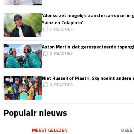
'Alonso zet mogelijk transfercarrousel in
Sainz en Colapinto'
3
Aston Martin ziet gerespecteerde topengi
0
Niet Russell of Piastri: Sky noemt ander
0
Populair nieuws
MEEST GELEZEN
MEES