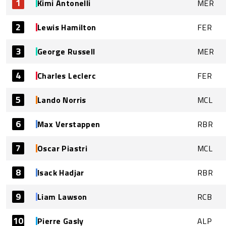
1
Kimi Antonelli
MER
2
Lewis Hamilton
FER
3
George Russell
MER
4
Charles Leclerc
FER
5
Lando Norris
MCL
6
Max Verstappen
RBR
7
Oscar Piastri
MCL
8
Isack Hadjar
RBR
9
Liam Lawson
RCB
10
Pierre Gasly
ALP