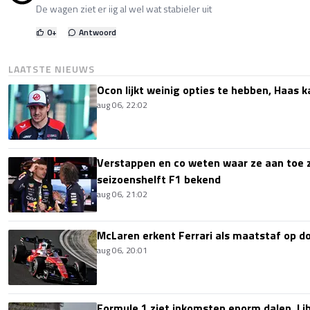
De wagen ziet er iig al wel wat stabieler uit
0
+
Antwoord
LAATSTE NIEUWS
Ocon lijkt weinig opties te hebben, Haas k
aug 06, 22:02
Verstappen en co weten waar ze aan toe z
seizoenshelft F1 bekend
aug 06, 21:02
McLaren erkent Ferrari als maatstaf op 
aug 06, 20:01
Formule 1 ziet inkomsten enorm dalen, Lib