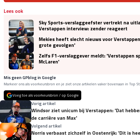
Lees ook
Sky Sports-verslaggeefster vertrekt na uitl
Verstappen interview: zender reageert
Mekies heeft slecht nieuws voor Verstappen:
grote gevolgen'
Zelfs F1-verslaggever meldt: 'Verstappen s
McLaren'
Mis geen GPblog in Google
Markeer ons als voorkeursbron en je ziet onze artikelen vaker bovenaan in Top St
Voeg toe als voorkeursbron / op Google
Vorig artikel
Windsor ziet unicum bij Verstappen: 'Dat hebbe
de carrière van Max'
Volgend artikel
Norris verbaast zichzelf in Oostenrijk: 'Dit is 