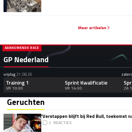
Meer artikelen
AANKOMENDE RACE
GP Nederland
vrijdag
21.08.26
zater
Training 1
Sprint Kwalificatie
Spr
VR 10:30
VR 14:30
ZA 
Geruchten
'Verstappen blijft bij Red Bull, toekomst 
2