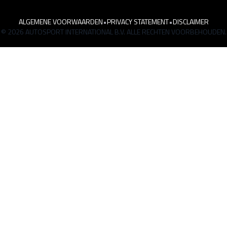
ALGEMENE VOORWAARDEN
•
PRIVACY STATEMENT
•
DISCLAIMER
© 2026 AUTOSPORT INTERNATIONAL B.V. ALLE RECHTEN VOORBEHOUDEN.