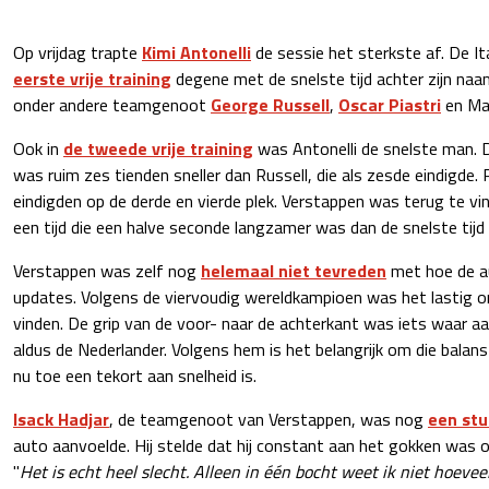
Op vrijdag trapte
Kimi Antonelli
de sessie het sterkste af. De It
eerste vrije training
degene met de snelste tijd achter zijn naam
onder andere teamgenoot
George Russell
,
Oscar Piastri
en Max
Ook in
de tweede vrije training
was Antonelli de snelste man. 
was ruim zes tienden sneller dan Russell, die als zesde eindigde. 
eindigden op de derde en vierde plek. Verstappen was terug te vi
een tijd die een halve seconde langzamer was dan de snelste tijd 
Verstappen was zelf nog
helemaal niet tevreden
met hoe de a
updates. Volgens de viervoudig wereldkampioen was het lastig om
vinden. De grip van de voor- naar de achterkant was iets waar 
aldus de Nederlander. Volgens hem is het belangrijk om die balan
nu toe een tekort aan snelheid is.
Isack Hadjar
, de teamgenoot van Verstappen, was nog
een stu
auto aanvoelde. Hij stelde dat hij constant aan het gokken was ov
"
Het is echt heel slecht. Alleen in één bocht weet ik niet hoevee