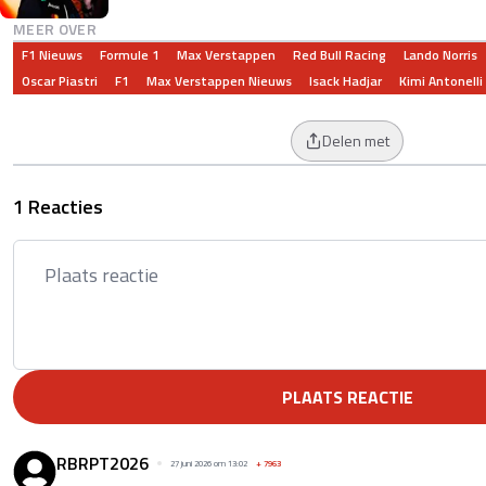
MEER OVER
F1 Nieuws
Formule 1
Max Verstappen
Red Bull Racing
Lando Norris
Oscar Piastri
F1
Max Verstappen Nieuws
Isack Hadjar
Kimi Antonelli
Delen met
1 Reacties
PLAATS REACTIE
RBRPT2026
27 juni 2026 om 13:02
+
7963