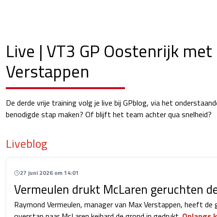
Live | VT3 GP Oostenrijk met
Verstappen
De derde vrije training volg je live bij GPblog, via het onderstaand
benodigde stap maken? Of blijft het team achter qua snelheid?
Liveblog
27 juni 2026 om 14:01
Vermeulen drukt McLaren geruchten de
Raymond Vermeulen, manager van Max Verstappen, heeft de 
overstap naar McLaren keihard de grond in gedrukt.
Onlangs k