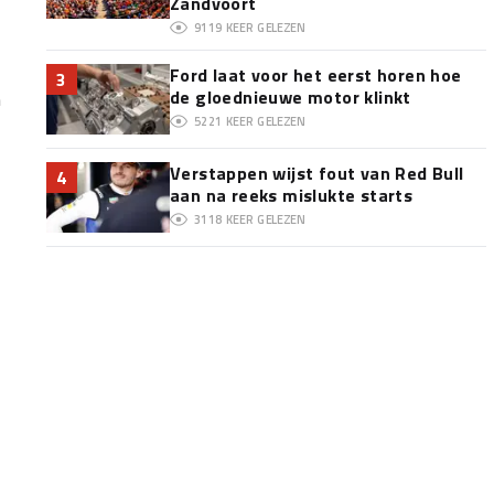
Zandvoort
9119
KEER GELEZEN
Ford laat voor het eerst horen hoe
3
n
de gloednieuwe motor klinkt
5221
KEER GELEZEN
Verstappen wijst fout van Red Bull
4
aan na reeks mislukte starts
3118
KEER GELEZEN