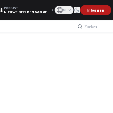
PODCAST
OGP
Inloggen
NL
NIEUWE BEELDEN VAN VER
STAPPEN EN WOLFF: 'WIE
WEET IS ER NU GETEKEND'