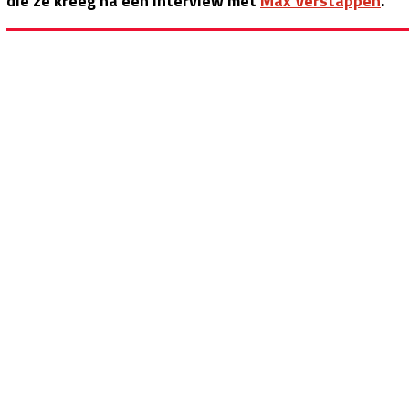
die ze kreeg na een interview met
Max Verstappen
.