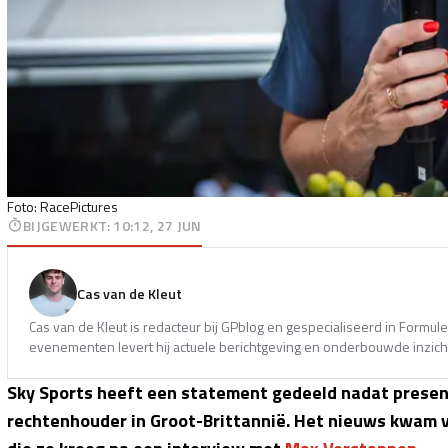
Foto: RacePictures
BIJGEWERKT
:
10:12, 27 JUN
Cas van de Kleut
Cas van de Kleut is redacteur bij GPblog en gespecialiseerd in Formul
evenementen levert hij actuele berichtgeving en onderbouwde inzicht
Sky Sports heeft een statement gedeeld nadat present
rechtenhouder in Groot-Brittannië. Het nieuws kwam 