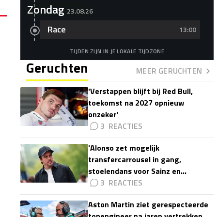
Zondag
23.08.26
Race
13:00
TIJDEN ZIJN IN JE LOKALE TIJDZONE
Geruchten
MEER GERUCHTEN
'Verstappen blijft bij Red Bull,
toekomst na 2027 opnieuw
onzeker'
3
'Alonso zet mogelijk
transfercarrousel in gang,
stoelendans voor Sainz en
Colapinto'
3
Aston Martin ziet gerespecteerde
topengineer na jaren vertrekken