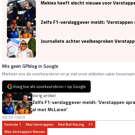
Mekies heeft slecht nieuws voor Verstappe
Zelfs F1-verslaggever meldt: 'Verstappen 
Journaliste achter veelbesproken Verstapp
Mis geen GPblog in Google
Markeer ons als voorkeursbron en je ziet onze artikelen vaker bovenaan 
Voeg toe als voorkeursbron / op Google
Vorig artikel
Zelfs F1-verslaggever meldt: 'Verstappen spr
al met McLaren'
MEER OVER
Formule 1
Max Verstappen
Red Bull Racing
F1
Max Verstappen Nieuws