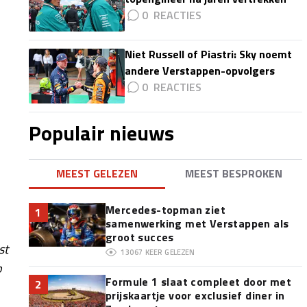
0
Niet Russell of Piastri: Sky noemt
andere Verstappen-opvolgers
0
Populair nieuws
MEEST GELEZEN
MEEST BESPROKEN
Mercedes-topman ziet
1
samenwerking met Verstappen als
groot succes
st
13067
KEER GELEZEN
p
Formule 1 slaat compleet door met
2
prijskaartje voor exclusief diner in