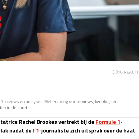
16
REACTI
e 1-nieuws en analyses. Met ervaring in interviews, liveblogs en
en in de sport.
atrice Rachel Brookes vertrekt bij de
Formule 1
-
vlak nadat de
F1
-journaliste zich uitsprak over de haat