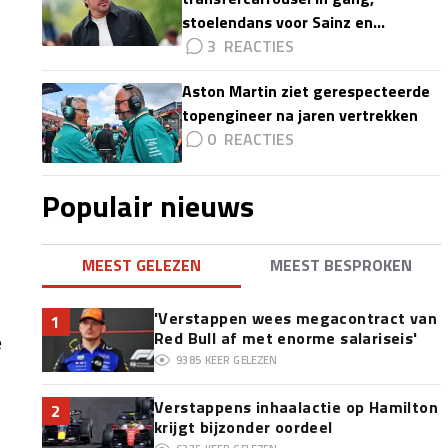
stoelendans voor Sainz en
Colapinto'
3
Aston Martin ziet gerespecteerde
topengineer na jaren vertrekken
0
Populair nieuws
MEEST GELEZEN
MEEST BESPROKEN
'Verstappen wees megacontract van
1
Red Bull af met enorme salariseis'
e
9385
KEER GELEZEN
Verstappens inhaalactie op Hamilton
2
krijgt bijzonder oordeel