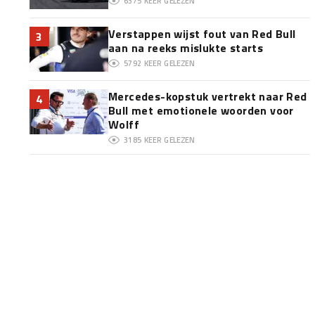
6375
KEER GELEZEN
Verstappen wijst fout van Red Bull
3
aan na reeks mislukte starts
5792
KEER GELEZEN
Mercedes-kopstuk vertrekt naar Red
4
Bull met emotionele woorden voor
Wolff
3185
KEER GELEZEN