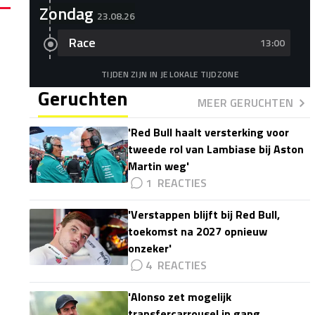
Zondag
23.08.26
Race
13:00
TIJDEN ZIJN IN JE LOKALE TIJDZONE
Geruchten
MEER GERUCHTEN
'Red Bull haalt versterking voor
tweede rol van Lambiase bij Aston
Martin weg'
1
'Verstappen blijft bij Red Bull,
toekomst na 2027 opnieuw
onzeker'
4
'Alonso zet mogelijk
transfercarrousel in gang,