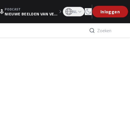
PODCAST
OGP
Inloggen
NL
NIEUWE BEELDEN VAN VER
STAPPEN EN WOLFF: 'WIE
WEET IS ER NU GETEKEND'