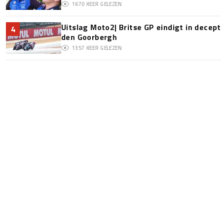
1670
KEER GELEZEN
Uitslag Moto2| Britse GP eindigt in decept
4
den Goorbergh
1357
KEER GELEZEN