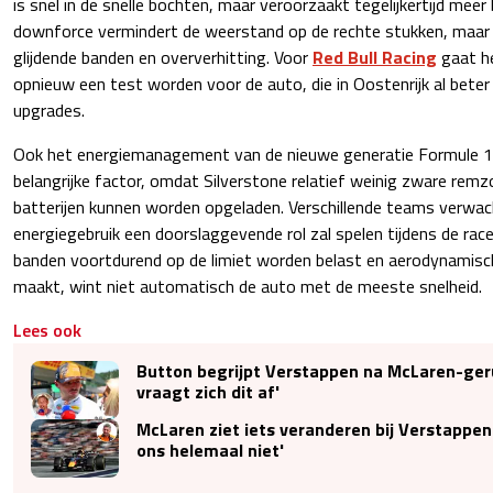
is snel in de snelle bochten, maar veroorzaakt tegelijkertijd meer
downforce vermindert de weerstand op de rechte stukken, maar k
glijdende banden en oververhitting. Voor
Red Bull Racing
gaat h
opnieuw een test worden voor de auto, die in Oostenrijk al beter 
upgrades.
Ook het energiemanagement van de nieuwe generatie Formule 1
belangrijke factor, omdat Silverstone relatief weinig zware rem
batterijen kunnen worden opgeladen. Verschillende teams verwac
energiegebruik een doorslaggevende rol zal spelen tijdens de race
banden voortdurend op de limiet worden belast en aerodynamische
maakt, wint niet automatisch de auto met de meeste snelheid.
Lees ook
Button begrijpt Verstappen na McLaren-geru
vraagt zich dit af'
McLaren ziet iets veranderen bij Verstappen:
ons helemaal niet'