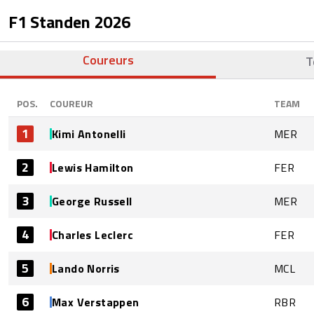
F1 Standen
2026
Coureurs
T
POS.
COUREUR
TEAM
1
Kimi Antonelli
MER
2
Lewis Hamilton
FER
3
George Russell
MER
4
Charles Leclerc
FER
5
Lando Norris
MCL
6
Max Verstappen
RBR