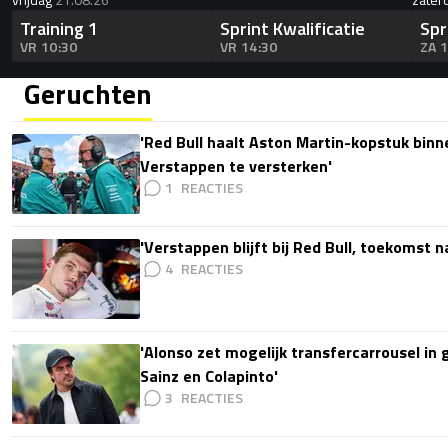
Training 1
Sprint Kwalificatie
Spr
VR 10:30
VR 14:30
ZA 
Geruchten
'Red Bull haalt Aston Martin-kopstuk bin
Verstappen te versterken'
1
'Verstappen blijft bij Red Bull, toekomst 
4
'Alonso zet mogelijk transfercarrousel in
Sainz en Colapinto'
3