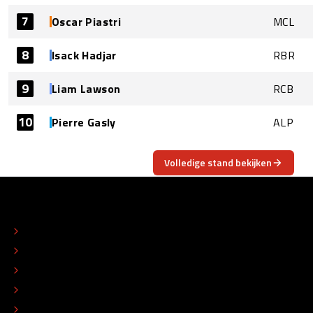
7
Oscar Piastri
MCL
8
Isack Hadjar
RBR
9
Liam Lawson
RCB
10
Pierre Gasly
ALP
Volledige stand bekijken
OVER
CONTACT
REDACTIONEEL STATUUT
COLOFON
ADVERTEREN
TIP DE REDACTIE