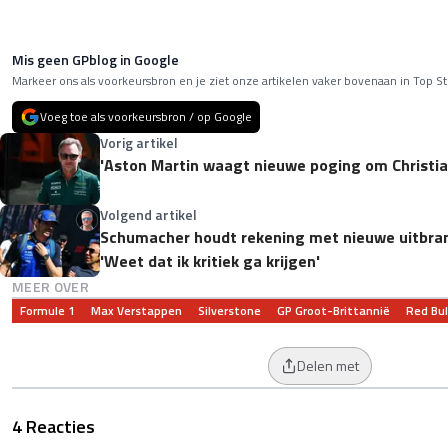
Mis geen GPblog in Google
Markeer ons als voorkeursbron en je ziet onze artikelen vaker bovenaan in Top St
Voeg toe als voorkeursbron / op Google
Vorig artikel
'Aston Martin waagt nieuwe poging om Christia
Volgend artikel
Schumacher houdt rekening met nieuwe uitbra
'Weet dat ik kritiek ga krijgen'
MEER OVER
Formule 1
Max Verstappen
Silverstone
GP Groot-Brittannië
Red Bul
Delen met
4 Reacties