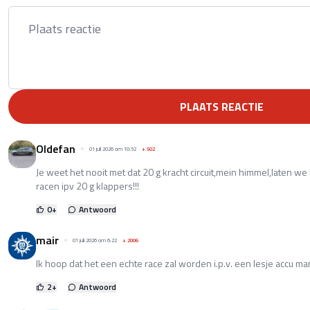
PLAATS REACTIE
Oldefan
01 juli 2026 om 10:52
+
502
Je weet het nooit met dat 20 g kracht circuit,mein himmel,laten w
racen ipv 20 g klappers!!!
0
+
Antwoord
mair
01 juli 2026 om 6:22
+
2006
Ik hoop dat het een echte race zal worden i.p.v. een lesje accu 
2
+
Antwoord