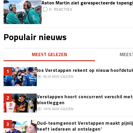
Aston Martin ziet gerespecteerde topengi
0
Populair nieuws
MEEST GELEZEN
MEES
Jos Verstappen rekent op nieuw hoofdstu
1
8326
KEER GELEZEN
Verstappen hoort concurrent verschil met
2
blootleggen
1870
KEER GELEZEN
Oud-teamgenoot Verstappen maakt pijnlijk
3
heeft iedereen al ontslagen'