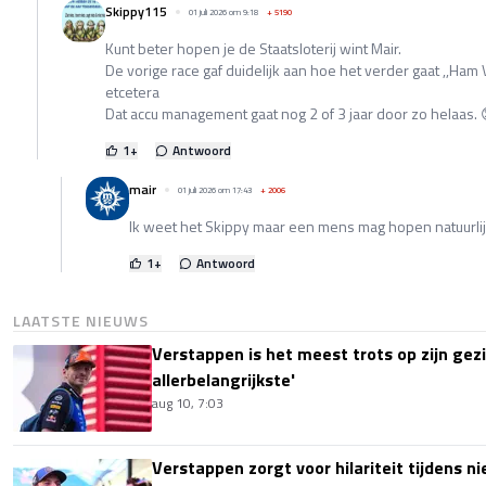
Skippy115
01 juli 2026 om 9:18
+
5190
Kunt beter hopen je de Staatsloterij wint Mair.
De vorige race gaf duidelijk aan hoe het verder gaat ,,Ham
etcetera
Dat accu management gaat nog 2 of 3 jaar door zo helaas. 
1
+
Antwoord
mair
01 juli 2026 om 17:43
+
2006
Ik weet het Skippy maar een mens mag hopen natuurlij
1
+
Antwoord
LAATSTE NIEUWS
Verstappen is het meest trots op zijn gezin
allerbelangrijkste'
aug 10, 7:03
Verstappen zorgt voor hilariteit tijdens ni