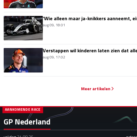
‘Wie alleen maar ja-knikkers aanneemt, ei
aug 09, 18:01
Verstappen wil kinderen laten zien dat alle
aug 09, 17:02
Meer artikelen
AANKOMENDE RACE
GP Nederland
vrijdag
21.08.26
zater