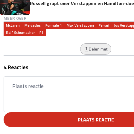
Russell grapt over Verstappen en Hamilton-duel
MEER OVER
McLaren
Mercedes
Formule 1
Max Verstappen
Ferrari
Jos Verstap
Ralf Schumacher
F1
Delen met
4 Reacties
PLAATS REACTIE