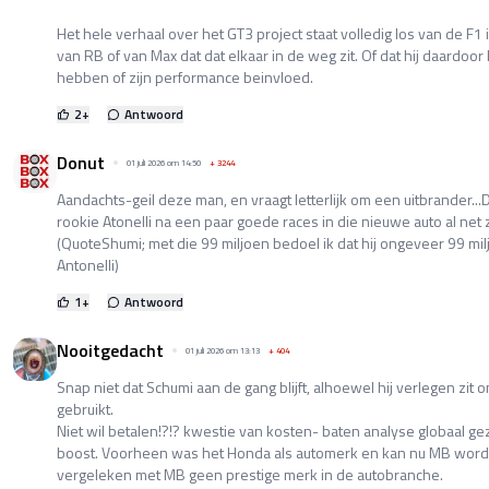
Het hele verhaal over het GT3 project staat volledig los van de F1
van RB of van Max dat dat elkaar in de weg zit. Of dat hij daardoor 
hebben of zijn performance beinvloed.
2
+
Antwoord
Donut
01 juli 2026 om 14:50
+
3244
Aandachts-geil deze man, en vraagt letterlijk om een uitbrander...
rookie Atonelli na een paar goede races in die nieuwe auto al net z
(QuoteShumi; met die 99 miljoen bedoel ik dat hij ongeveer 99 m
Antonelli)
1
+
Antwoord
Nooitgedacht
01 juli 2026 om 13:13
+
404
Snap niet dat Schumi aan de gang blijft, alhoewel hij verlegen zit
gebruikt.
Niet wil betalen!?!? kwestie van kosten- baten analyse globaal ge
boost. Voorheen was het Honda als automerk en kan nu MB worden 
vergeleken met MB geen prestige merk in de autobranche.