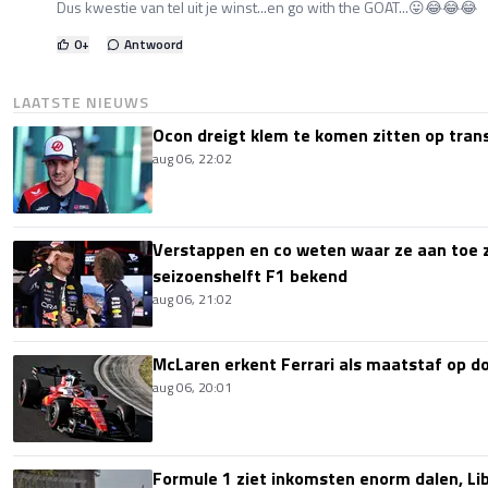
Dus kwestie van tel uit je winst...en go with the GOAT...😛😂😂😂
0
+
Antwoord
LAATSTE NIEUWS
Ocon dreigt klem te komen zitten op tran
aug 06, 22:02
Verstappen en co weten waar ze aan toe z
seizoenshelft F1 bekend
aug 06, 21:02
McLaren erkent Ferrari als maatstaf op 
aug 06, 20:01
Formule 1 ziet inkomsten enorm dalen, Lib