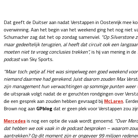
Dat geeft de Duitser aan nadat Verstappen in Oostenrijk mee k
overwinning. Aan het begin van het weekend ging het nog niet va
Schumacher zag dat het op zondag samenviel.
"Op Silverstone z
maar gedeeltelijk terugzien, al heeft dat circuit ook een langza
moeten niet te vroeg conclusies trekken",
is hij van mening in de
podcast
van Sky Sports.
"Maar toch: petje af. Het was simpelweg een goed weekend voor 
niemand daarmee had gerekend. Juist daarom zouden Max Verst
zijn management hun verwachtingen op sommige punten weer
die uitspraak volgt nadat de er geruchten rondgingen over Vers
die een gesprek aan zouden hebben gevraagd bij
McLaren
. Eerde
Brown nog aan
GPblog
dat er geen plek voor Verstappen zou zijn 
Mercedes
is nog een optie die vaak wordt genoemd.
"Over Merc
dat hebben we ook vaak in de podcast besproken – waarom zou
aantrekken? Op dit moment zijn er ongeveer 99 miljoen redenen