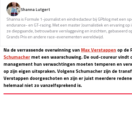
Shanna Lutgert
Shanna is Formule 1-journalist en eindredacteur bij GPblog met een spec
endurance- en GT-racing. Met een master Journalistiek en ervaring op in
ze diepgaande, betrouwbare verslaggeving en inzichten, gebaseerd op
Grands Prix en andere race-evenementen wereldwijd.
Na de verrassende overwinning van
Max Verstappen
op de 
Schumacher
met een waarschuwing. De oud-coureur vindt d
management hun verwachtingen moeten temperen en verwa
op zijn eigen uitspraken. Volgens Schumacher zijn de tran
Verstappen doorgeschoten en zijn er juist meerdere reden
helemaal niet zo vanzelfsprekend is.