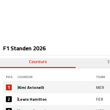
F1 Standen
2026
Coureurs
T
POS.
COUREUR
TEAM
1
Kimi Antonelli
MER
2
Lewis Hamilton
FER