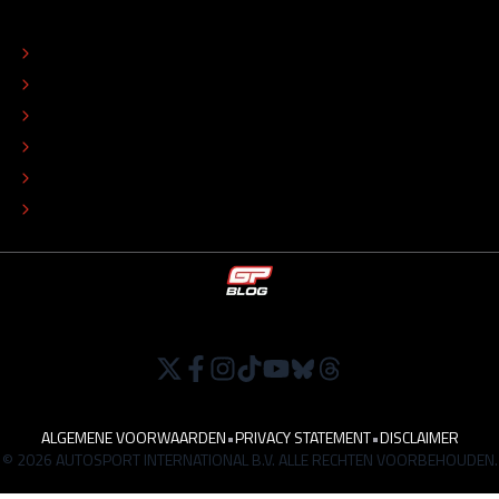
OVER
CONTACT
REDACTIONEEL STATUUT
COLOFON
ADVERTEREN
TIP DE REDACTIE
WERKEN BIJ
ALGEMENE VOORWAARDEN
•
PRIVACY STATEMENT
•
DISCLAIMER
© 2026 AUTOSPORT INTERNATIONAL B.V. ALLE RECHTEN VOORBEHOUDEN.