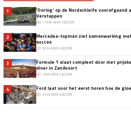
'Oorlog' op de Nordschleife voorafgaand
1
Verstappen
11056
KEER GELEZEN
Mercedes-topman ziet samenwerking met 
2
succes
8234
KEER GELEZEN
Formule 1 slaat compleet door met prijska
3
diner in Zandvoort
7949
KEER GELEZEN
Ford laat voor het eerst horen hoe de glo
4
3546
KEER GELEZEN