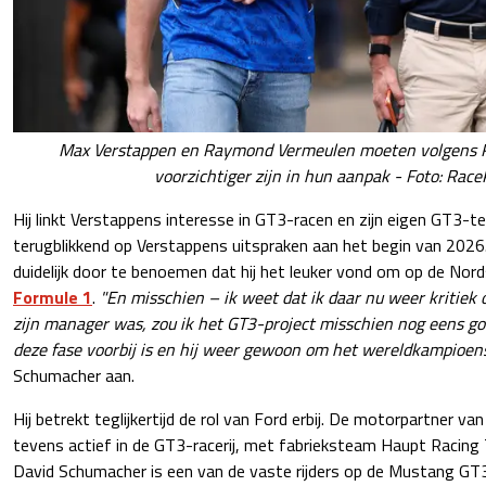
Max Verstappen en Raymond Vermeulen moeten volgens R
voorzichtiger zijn in hun aanpak - Foto: Race
Hij linkt Verstappens interesse in GT3-racen en zijn eigen GT3-
terugblikkend op Verstappens uitspraken aan het begin van 202
duidelijk door te benoemen dat hij het leuker vond om op de Nords
Formule 1
.
"En misschien – ik weet dat ik daar nu weer kritiek o
zijn manager was, zou ik het GT3-project misschien nog eens g
deze fase voorbij is en hij weer gewoon om het wereldkampioens
Schumacher aan.
Hij betrekt teglijkertijd de rol van Ford erbij. De motorpartner va
tevens actief in de GT3-racerij, met fabrieksteam Haupt Racing
David Schumacher is een van de vaste rijders op de Mustang GT