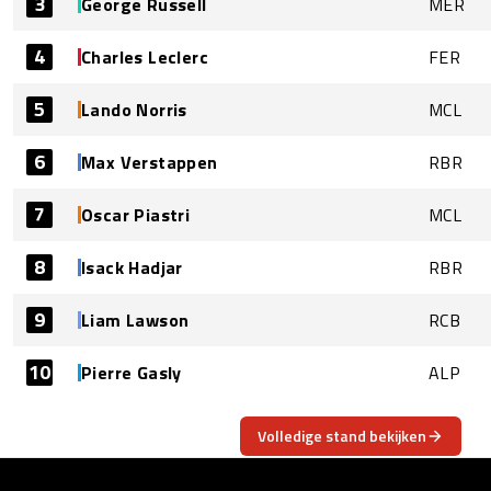
3
George Russell
MER
4
Charles Leclerc
FER
5
Lando Norris
MCL
6
Max Verstappen
RBR
7
Oscar Piastri
MCL
8
Isack Hadjar
RBR
9
Liam Lawson
RCB
10
Pierre Gasly
ALP
Volledige stand bekijken