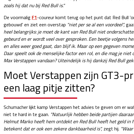
zoals hij dat nu bij Red Bull is."
De voormalig
F1
-coureur komt terug op het punt dat Red Bull '
gebouwd' en ziet een overstap
"niet per se al een voordeel",
gaat
heel belangrijks: je moet de kant van Red Bull niet onderschatten.
gebeurd en er wordt veel over gesproken. Een beetje volgens het
en alles weer goed gaat, dan blijf ik. Maar op een gegeven moment
Daar speelt ook de menselijke factor een rol, en die mag je nie
Max Verstappen vandaan? Uiteindelijk is hij dankzij Red Bull gek
Moet Verstappen zijn GT3-pr
een laag pitje zitten?
Schumacher lijkt kamp Verstappen het advies te geven om er wat
niet te hard in te gaan.
"Natuurlijk hebben beide partijen daaraa
Helmut Marko heeft hem ontdekt en Red Bull heeft het geld in 
betekent dat er ook een zekere dankbaarheid is",
zegt hij.
"Waar 