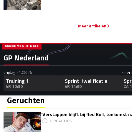
Meer artikelen
AANKOMENDE RACE
GP Nederland
vrijdag
21.08.26
zater
Training 1
Sprint Kwalificatie
Spr
VR 10:30
VR 14:30
ZA 
Geruchten
'Verstappen blijft bij Red Bull, toekomst 
3