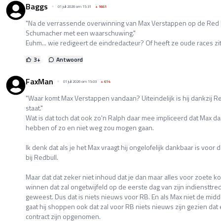
Baggs
01 juli 2026 om 15:31
+
1661
"Na de verrassende overwinning van Max Verstappen op de Red B
Schumacher met een waarschuwing."
Euhm... wie redigeert de eindredacteur? Of heeft ze oude races zi
3
+
Antwoord
FaxMan
01 juli 2026 om 15:03
+
614
"Waar komt Max Verstappen vandaan? Uiteindelijk is hij dankzij R
staat."
Wat is dat toch dat ook zo'n Ralph daar mee impliceerd dat Max d
hebben of zo en niet weg zou mogen gaan.
Ik denk dat als je het Max vraagt hij ongelofelijk dankbaar is voor 
bij Redbull.
Maar dat dat zeker niet inhoud dat je dan maar alles voor zoete k
winnen dat zal ongetwijfeld op de eerste dag van zijn indiensttred
geweest. Dus dat is niets nieuws voor RB. En als Max niet de midd
gaat hij shoppen ook dat zal voor RB niets nieuws zijn gezien dat e
contract zijn opgenomen.