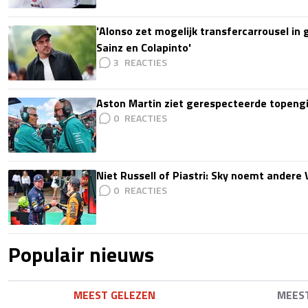
'Alonso zet mogelijk transfercarrousel in
Sainz en Colapinto'
3
Aston Martin ziet gerespecteerde topengi
0
Niet Russell of Piastri: Sky noemt ander
0
Populair nieuws
MEEST GELEZEN
MEES