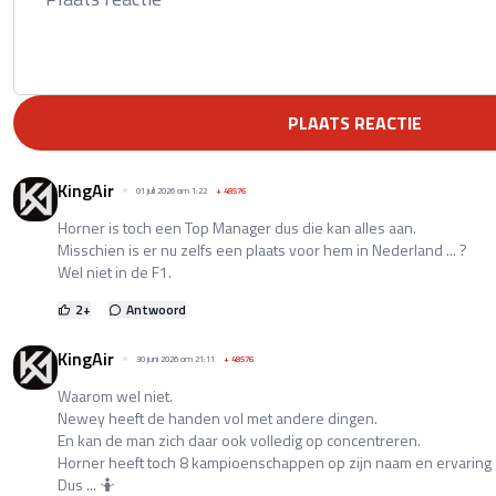
PLAATS REACTIE
KingAir
01 juli 2026 om 1:22
+
48576
Horner is toch een Top Manager dus die kan alles aan.
Misschien is er nu zelfs een plaats voor hem in Nederland ... ?
Wel niet in de F1.
2
+
Antwoord
KingAir
30 juni 2026 om 21:11
+
48576
Waarom wel niet.
Newey heeft de handen vol met andere dingen.
En kan de man zich daar ook volledig op concentreren.
Horner heeft toch 8 kampioenschappen op zijn naam en ervaring 
Dus ... 🤷