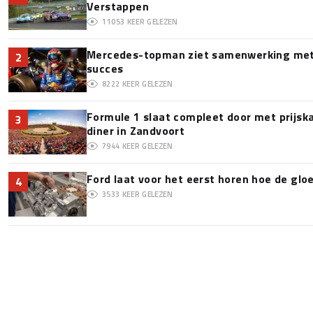
Verstappen
11053
KEER GELEZEN
Mercedes-topman ziet samenwerking met 
2
succes
8222
KEER GELEZEN
Formule 1 slaat compleet door met prijska
3
diner in Zandvoort
7944
KEER GELEZEN
Ford laat voor het eerst horen hoe de glo
4
3533
KEER GELEZEN