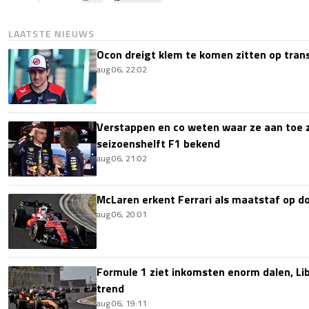
LAATSTE NIEUWS
Ocon dreigt klem te komen zitten op tran
aug 06, 22:02
Verstappen en co weten waar ze aan toe z
seizoenshelft F1 bekend
aug 06, 21:02
McLaren erkent Ferrari als maatstaf op 
aug 06, 20:01
Formule 1 ziet inkomsten enorm dalen, Lib
trend
aug 06, 19:11