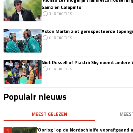
Sainz en Colapinto'
3
Aston Martin ziet gerespecteerde topengi
0
Niet Russell of Piastri: Sky noemt ander
0
Populair nieuws
MEEST GELEZEN
MEES
'Oorlog' op de Nordschleife voorafgaand
1