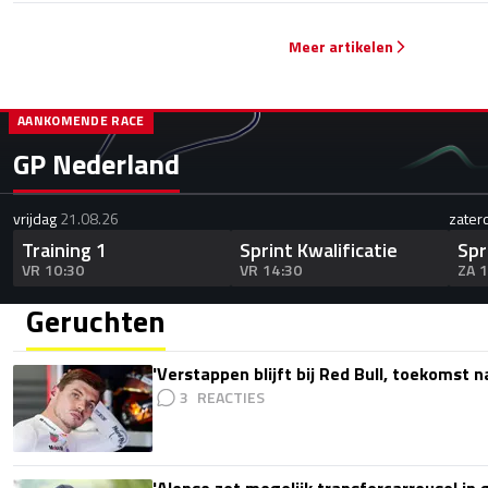
Meer artikelen
AANKOMENDE RACE
GP Nederland
vrijdag
21.08.26
zater
Training 1
Sprint Kwalificatie
Spr
VR 10:30
VR 14:30
ZA 
Geruchten
'Verstappen blijft bij Red Bull, toekomst 
3
'Alonso zet mogelijk transfercarrousel in