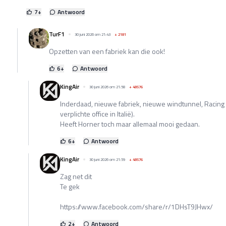
7
+
Antwoord
TurF1
30 juni 2026 om 21:43
+
2181
Opzetten van een fabriek kan die ook!
6
+
Antwoord
KingAir
30 juni 2026 om 21:58
+
48576
Inderdaad, nieuwe fabriek, nieuwe windtunnel, Racing 
verplichte office in Italië).
Heeft Horner toch maar allemaal mooi gedaan.
6
+
Antwoord
KingAir
30 juni 2026 om 21:59
+
48576
Zag net dit
Te gek
https://www.facebook.com/share/r/1DHsT9JHwx/
2
+
Antwoord