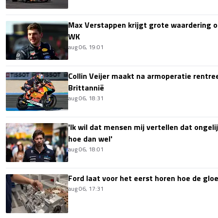
Max Verstappen krijgt grote waardering 
WK
aug 06, 19:01
Collin Veijer maakt na armoperatie rentre
Brittannië
aug 06, 18:31
'Ik wil dat mensen mij vertellen dat ongel
hoe dan wel'
aug 06, 18:01
Ford laat voor het eerst horen hoe de glo
aug 06, 17:31