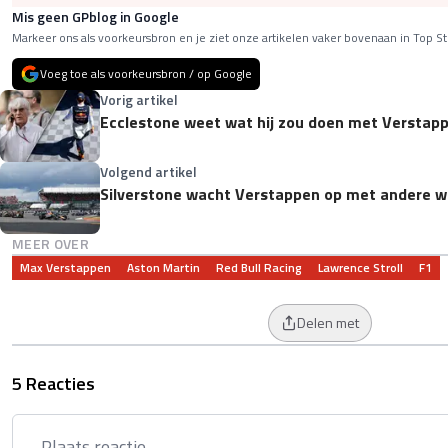
Mis geen GPblog in Google
Markeer ons als voorkeursbron en je ziet onze artikelen vaker bovenaan in Top St
Voeg toe als voorkeursbron / op Google
Vorig artikel
Ecclestone weet wat hij zou doen met Verstappe
Volgend artikel
Silverstone wacht Verstappen op met andere
MEER OVER
Max Verstappen
Aston Martin
Red Bull Racing
Lawrence Stroll
F1
Delen met
5 Reacties