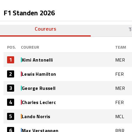
F1 Standen
2026
Coureurs
T
POS.
COUREUR
TEAM
1
Kimi Antonelli
MER
2
Lewis Hamilton
FER
3
George Russell
MER
4
Charles Leclerc
FER
5
Lando Norris
MCL
6
Max Verstappen
RBR