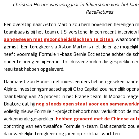
Christian Horner was vorig jaar in Silverstone voor het laats
RacePictures
Een overstap naar Aston Martin zou hem bovendien herenigen m
teambaas is bij het team uit Silverstone. In een recent intervi
aangegeven met gezondheidsklachten te zitten
, waardoor h
gemist. Een terugkeer via Aston Martin is niet de enige mogelijkh
heeft voormalig Formule 1-baas Bernie Ecclestone achter de s
onder te brengen bij Ferrari. Tot dusver zouden die gesprekken e
resultaat hebben opgeleverd.
Daarnaast zou Horner met investeerders hebben gekeken naar ee
Alpine. Investeringsmaatschappij Otro Capital zou namelijk open
haar belang van 24 procent in het Franse team. In Monaco reagee
Briatore dat hij
nog steeds open staat voor een samenwerki
volledig nieuw Formule 1-project behoort naar verluidt tot de m
verkennende gesprekken
hebben gevoerd met de Chinese aut
oprichting van een twaalfde Formule 1-team. Dat scenario zou 
daadwerkelijke terugkeer nog jaren op zich laat wachten.