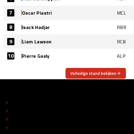
7
Oscar Piastri
MCL
8
Isack Hadjar
RBR
9
Liam Lawson
RCB
10
Pierre Gasly
ALP
Volledige stand bekijken
OVER
CONTACT
REDACTIONEEL STATUUT
COLOFON
ADVERTEREN