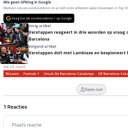
Mis geen GPblog in Google
Markeer ons als voorkeursbron en je ziet onze artikelen vaker bovenaan in Top St
Voeg toe als voorkeursbron / op Google
Vorig artikel
Verstappen reageert in drie woorden op vraag ov
Barcelona
Volgend artikel
Verstappen dolt met Lambiase en bespioneert 
MEER OVER
McLaren
Formule 1
Circuit De Barcelona-Catalunya
GP Barcelona-Cat
Delen met
1 Reacties