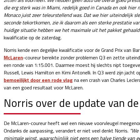
die erg sterk was in Miami, redelijk goed in Canada en ook hier ni
Monaco juist zeer teleurstellend was. Dat we hier uiteindelijk sl
seconde tekortkomen, zie ik daarom als een sterke prestatie va
huidige situatie hebben we het maximale uit het pakket gehaald
kwalificatie op de zaterdag.
Norris kende een degelijke kwalificatie voor de Grand Prix van B
McLaren
-coureur bereikte zonder problemen Q3 en zette uiteindel
een ronde van 1:15.001. Daarmee moest hij slechts nipt toegeve
Russell, Lewis Hamilton en Kimi Antonelli. In Q3 werd zijn jacht 
bemoeilijkt door een rode vlag
na een crash van Charles Lecler
van een goed resultaat voor McLaren.
Norris over de update van de
De McLaren-coureur heeft wel een nieuwe voorvleugel meegeno
Ondanks de aanpassing, verandert er niet veel denkt Norris.
“We 
minimale winst, waarschijnlijk niet eens een halve tiende van 