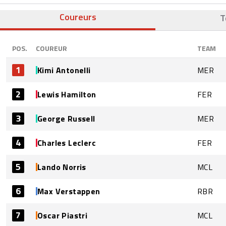
Coureurs
T
POS.
COUREUR
TEAM
1
Kimi Antonelli
MER
2
Lewis Hamilton
FER
3
George Russell
MER
4
Charles Leclerc
FER
5
Lando Norris
MCL
6
Max Verstappen
RBR
7
Oscar Piastri
MCL