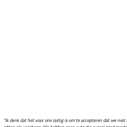
“Ik denk dat het voor ons lastig is om te accepteren dat we niet
zitten als voorheen. We hebben geen auto die overal goed prest