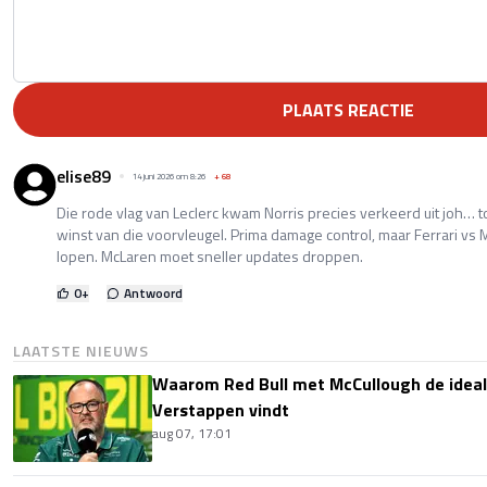
PLAATS REACTIE
elise89
14 juni 2026 om 8:26
+
68
Die rode vlag van Leclerc kwam Norris precies verkeerd uit joh… 
winst van die voorvleugel. Prima damage control, maar Ferrari vs M
lopen. McLaren moet sneller updates droppen.
0
+
Antwoord
LAATSTE NIEUWS
Waarom Red Bull met McCullough de idea
Verstappen vindt
aug 07, 17:01