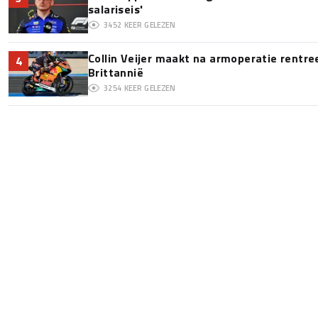
salariseis'
3452
KEER GELEZEN
Collin Veijer maakt na armoperatie rentre
4
Brittannië
3254
KEER GELEZEN