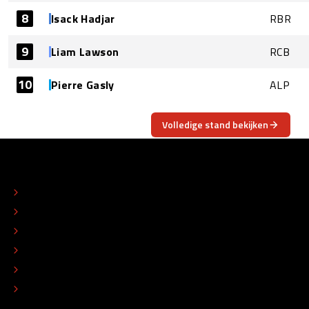
8
Isack Hadjar
RBR
9
Liam Lawson
RCB
10
Pierre Gasly
ALP
Volledige stand bekijken
OVER
CONTACT
REDACTIONEEL STATUUT
COLOFON
ADVERTEREN
TIP DE REDACTIE
WERKEN BIJ