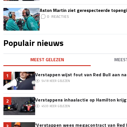
Aston Martin ziet gerespecteerde topengi
0
Populair nieuws
MEEST GELEZEN
MEES
Verstappen wijst fout van Red Bull aan na
1
5418
KEER GELEZEN
Verstappens inhaalactie op Hamilton krijg
2
4533
KEER GELEZEN
'Verstappen wees megacontract van Red 
3