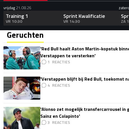
vrijdag
21.08.26
zater
Training 1
Sprint Kwalificatie
Spr
VR 10:30
VR 14:30
ZA 
Geruchten
'Red Bull haalt Aston Martin-kopstuk bin
Verstappen te versterken'
1
'Verstappen blijft bij Red Bull, toekomst 
4
'Alonso zet mogelijk transfercarrousel in
Sainz en Colapinto'
3