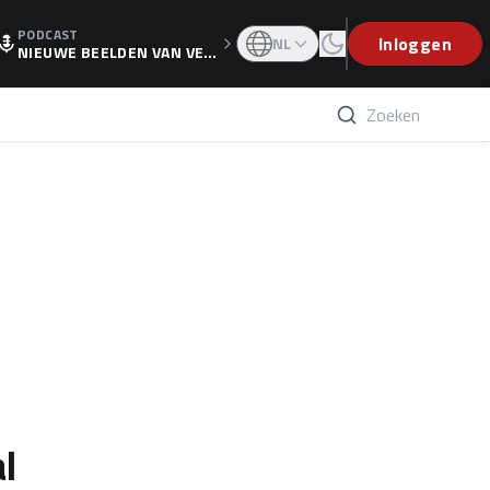
PODCAST
OGP
Inloggen
NL
NIEUWE BEELDEN VAN VER
STAPPEN EN WOLFF: 'WIE
WEET IS ER NU GETEKEND'
l