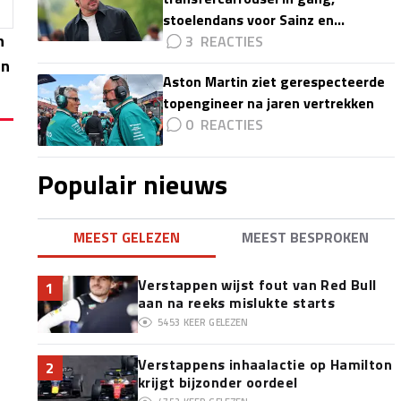
stoelendans voor Sainz en
h
Colapinto'
3
an
Aston Martin ziet gerespecteerde
topengineer na jaren vertrekken
0
Populair nieuws
MEEST GELEZEN
MEEST BESPROKEN
Verstappen wijst fout van Red Bull
1
aan na reeks mislukte starts
5453
KEER GELEZEN
Verstappens inhaalactie op Hamilton
2
krijgt bijzonder oordeel