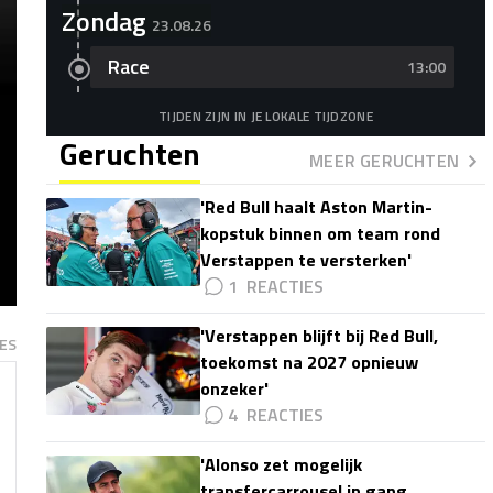
Zondag
23.08.26
Race
13:00
TIJDEN ZIJN IN JE LOKALE TIJDZONE
Geruchten
MEER GERUCHTEN
'Red Bull haalt Aston Martin-
kopstuk binnen om team rond
Verstappen te versterken'
1
'Verstappen blijft bij Red Bull,
ES
toekomst na 2027 opnieuw
onzeker'
4
'Alonso zet mogelijk
transfercarrousel in gang,