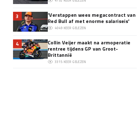
4752
KEER GELEZEN
'Verstappen wees megacontract van
3
Red Bull af met enorme salariseis'
4049
KEER GELEZEN
Collin Veijer maakt na armoperatie
4
rentree tijdens GP van Groot-
Brittannië
3315
KEER GELEZEN