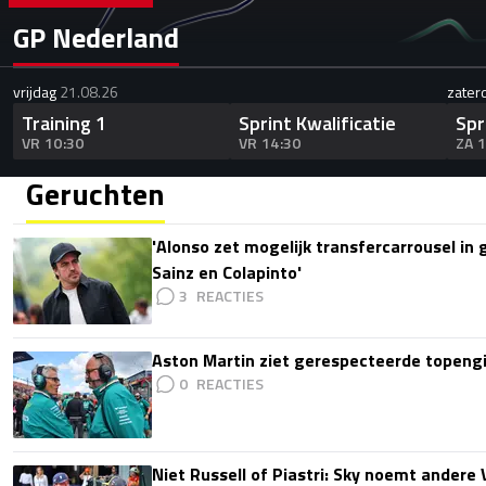
GP Nederland
vrijdag
21.08.26
zater
Training 1
Sprint Kwalificatie
Spr
VR 10:30
VR 14:30
ZA 
Geruchten
'Alonso zet mogelijk transfercarrousel in
Sainz en Colapinto'
3
Aston Martin ziet gerespecteerde topengi
0
Niet Russell of Piastri: Sky noemt ander