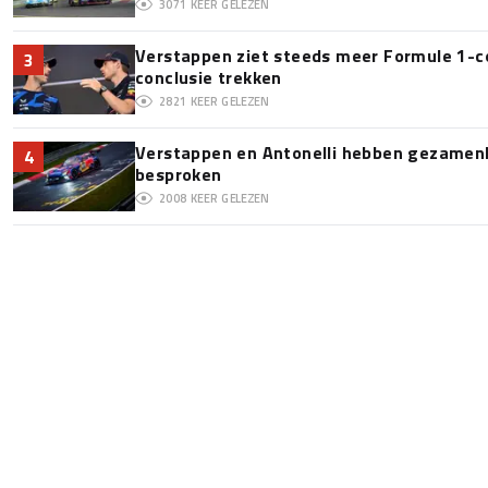
3071
KEER GELEZEN
Verstappen ziet steeds meer Formule 1-c
3
conclusie trekken
2821
KEER GELEZEN
Verstappen en Antonelli hebben gezamenli
4
besproken
2008
KEER GELEZEN