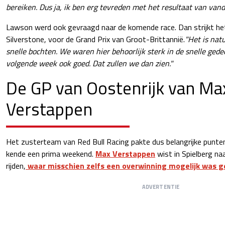
bereiken. Dus ja, ik ben erg tevreden met het resultaat van vand
Lawson werd ook gevraagd naar de komende race. Dan strijkt h
Silverstone, voor de Grand Prix van Groot-Brittannië.
"Het is natu
snelle bochten. We waren hier behoorlijk sterk in de snelle gedeel
volgende week ook goed. Dat zullen we dan zien."
De GP van Oostenrijk van Ma
Verstappen
Het zusterteam van Red Bull Racing pakte dus belangrijke punten
kende een prima weekend.
Max Verstappen
wist in Spielberg na
rijden,
waar misschien zelfs een overwinning mogelijk was 
ADVERTENTIE