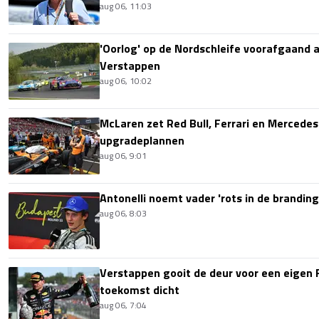
aug 06, 11:03
'Oorlog' op de Nordschleife voorafgaand
Verstappen
aug 06, 10:02
McLaren zet Red Bull, Ferrari en Mercede
upgradeplannen
aug 06, 9:01
Antonelli noemt vader 'rots in de branding
aug 06, 8:03
Verstappen gooit de deur voor een eigen 
toekomst dicht
aug 06, 7:04