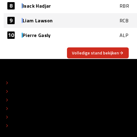
8
Isack Hadjar
RBR
9
Liam Lawson
RCB
10
Pierre Gasly
ALP
Volledige stand bekijken
OVER
CONTACT
REDACTIONEEL STATUUT
COLOFON
ADVERTEREN
TIP DE REDACTIE
WERKEN BIJ