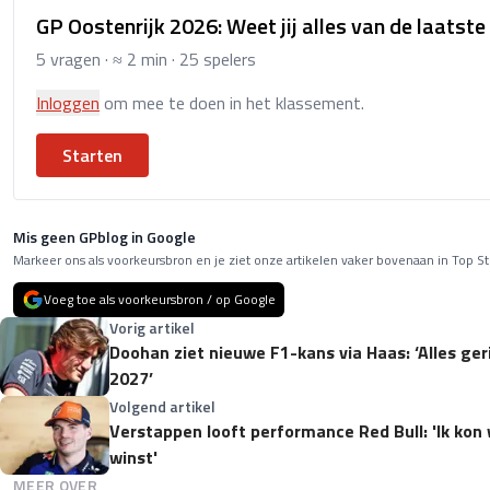
GP Oostenrijk 2026: Weet jij alles van de laatste
5 vragen · ≈ 2 min · 25 spelers
Inloggen
om mee te doen in het klassement.
Starten
Mis geen GPblog in Google
Markeer ons als voorkeursbron en je ziet onze artikelen vaker bovenaan in Top St
Voeg toe als voorkeursbron / op Google
Vorig artikel
Doohan ziet nieuwe F1-kans via Haas: ‘Alles ge
2027’
Volgend artikel
Verstappen looft performance Red Bull: 'Ik kon
winst'
MEER OVER