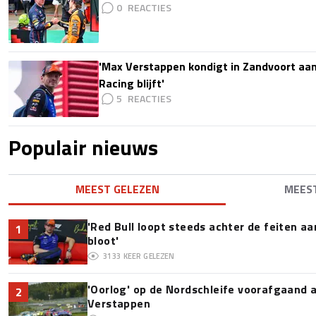
0
'Max Verstappen kondigt in Zandvoort aan d
Racing blijft'
5
Populair nieuws
MEEST GELEZEN
MEES
'Red Bull loopt steeds achter de feiten a
1
bloot'
3133
KEER GELEZEN
'Oorlog' op de Nordschleife voorafgaand
2
Verstappen