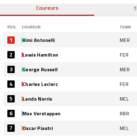
Coureurs
T
POS.
COUREUR
TEAM
1
Kimi Antonelli
MER
2
Lewis Hamilton
FER
3
George Russell
MER
4
Charles Leclerc
FER
5
Lando Norris
MCL
6
Max Verstappen
RBR
7
Oscar Piastri
MCL