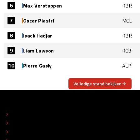
6
Max Verstappen
RBR
7
Oscar Piastri
MCL
8
Isack Hadjar
RBR
9
Liam Lawson
RCB
10
Pierre Gasly
ALP
Volledige stand bekijken
OVER
CONTACT
REDACTIONEEL STATUUT
COLOFON