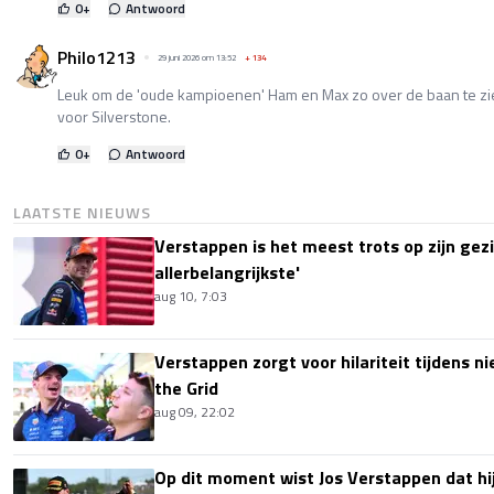
0
+
Antwoord
Philo1213
29 juni 2026 om 13:52
+
134
Leuk om de 'oude kampioenen' Ham en Max zo over de baan te zi
voor Silverstone.
0
+
Antwoord
LAATSTE NIEUWS
Verstappen is het meest trots op zijn gezin
allerbelangrijkste'
aug 10, 7:03
Verstappen zorgt voor hilariteit tijdens ni
the Grid
aug 09, 22:02
Op dit moment wist Jos Verstappen dat hi