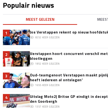
Populair nieuws
MEEST GELEZEN
MEES
Jos Verstappen rekent op nieuw hoofdstu
1
8252
KEER GELEZEN
Verstappen hoort concurrent verschil met
2
blootleggen
1852
KEER GELEZEN
Oud-teamgenoot Verstappen maakt pijnlijk
3
heeft iedereen al ontslagen'
1655
KEER GELEZEN
Uitslag Moto2| Britse GP eindigt in decept
4
den Goorbergh
1357
KEER GELEZEN