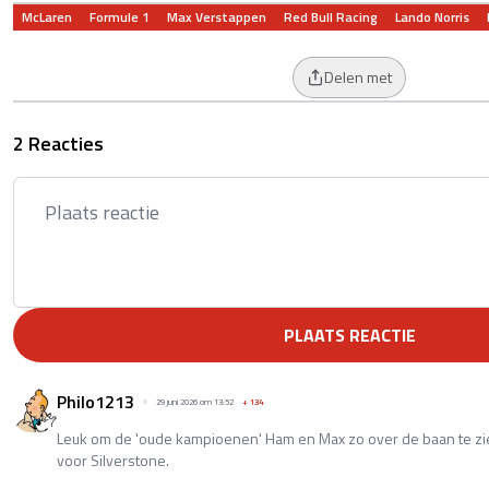
McLaren
Formule 1
Max Verstappen
Red Bull Racing
Lando Norris
Delen met
2 Reacties
PLAATS REACTIE
Philo1213
29 juni 2026 om 13:52
+
134
Leuk om de 'oude kampioenen' Ham en Max zo over de baan te zi
voor Silverstone.