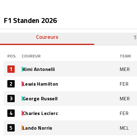
F1 Standen
2026
Coureurs
T
POS.
COUREUR
TEAM
1
Kimi Antonelli
MER
2
Lewis Hamilton
FER
3
George Russell
MER
4
Charles Leclerc
FER
5
Lando Norris
MCL