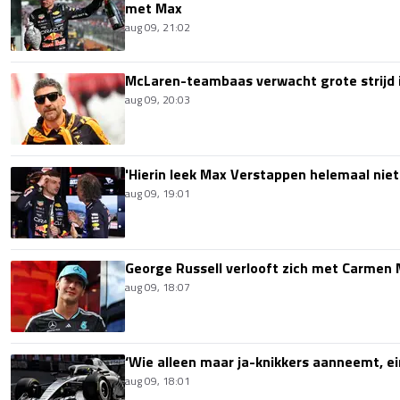
met Max
aug 09, 21:02
McLaren-teambaas verwacht grote strijd 
aug 09, 20:03
'Hierin leek Max Verstappen helemaal niet
aug 09, 19:01
George Russell verlooft zich met Carmen
aug 09, 18:07
‘Wie alleen maar ja-knikkers aanneemt, ei
aug 09, 18:01