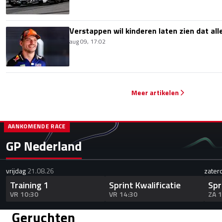
Verstappen wil kinderen laten zien dat alle
aug 09, 17:02
Meer artikelen
AANKOMENDE RACE
GP Nederland
vrijdag
21.08.26
zater
Training 1
Sprint Kwalificatie
Spr
VR 10:30
VR 14:30
ZA 
Geruchten