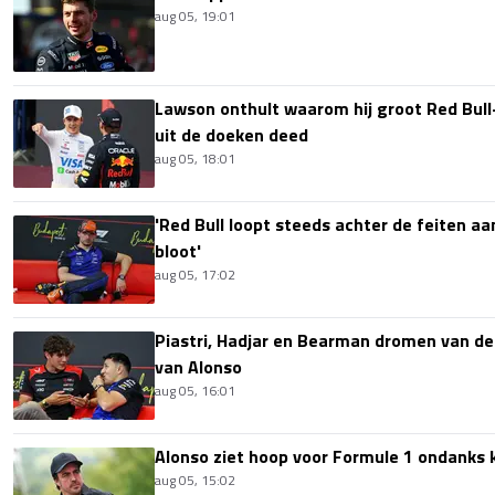
aug 05, 19:01
Lawson onthult waarom hij groot Red Bull
uit de doeken deed
aug 05, 18:01
'Red Bull loopt steeds achter de feiten aa
bloot'
aug 05, 17:02
Piastri, Hadjar en Bearman dromen van de
van Alonso
aug 05, 16:01
Alonso ziet hoop voor Formule 1 ondanks k
aug 05, 15:02