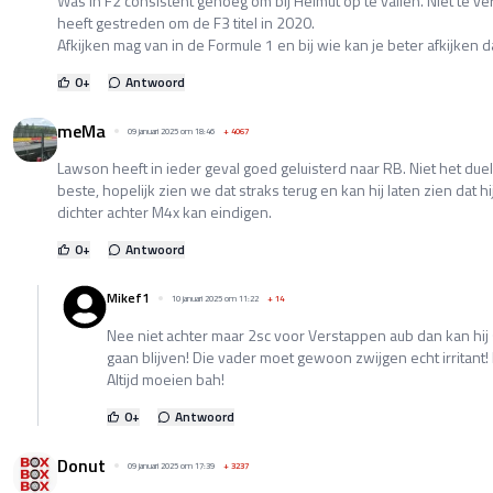
Was in F2 consistent genoeg om bij Helmut op te vallen. Niet te ver
heeft gestreden om de F3 titel in 2020.
Afkijken mag van in de Formule 1 en bij wie kan je beter afkijken 
0
+
Antwoord
meMa
09 januari 2025 om 18:46
+
4067
Lawson heeft in ieder geval goed geluisterd naar RB. Niet het duel
beste, hopelijk zien we dat straks terug en kan hij laten zien dat
dichter achter M4x kan eindigen.
0
+
Antwoord
Mikef1
10 januari 2025 om 11:22
+
14
Nee niet achter maar 2sc voor Verstappen aub dan kan hij
gaan blijven! Die vader moet gewoon zwijgen echt irritant! 
Altijd moeien bah!
0
+
Antwoord
Donut
09 januari 2025 om 17:39
+
3237