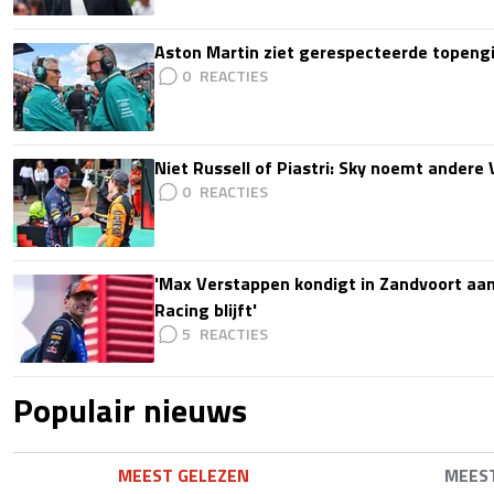
Aston Martin ziet gerespecteerde topengi
0
Niet Russell of Piastri: Sky noemt ander
0
'Max Verstappen kondigt in Zandvoort aan d
Racing blijft'
5
Populair nieuws
MEEST GELEZEN
MEES