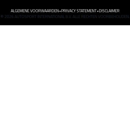
ALGEMENE VOORWAARDEN
•
PRIVACY STATEMENT
•
DISCLAIMER
© 2026 AUTOSPORT INTERNATIONAL B.V. ALLE RECHTEN VOORBEHOUDEN.