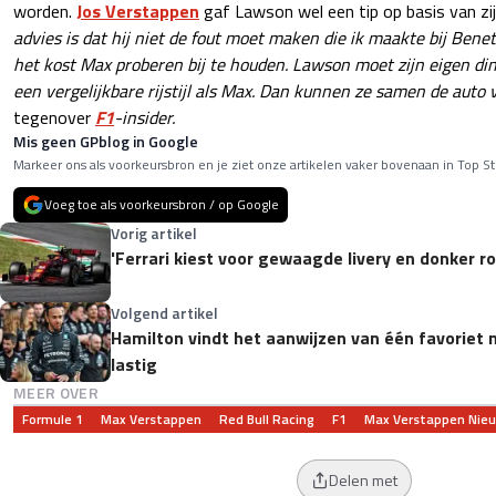
worden.
Jos Verstappen
gaf Lawson wel een tip op basis van zij
advies is dat hij niet de fout moet maken die ik maakte bij Bene
het kost Max proberen bij te houden. Lawson moet zijn eigen ding
een vergelijkbare rijstijl als Max. Dan kunnen ze samen de auto v
tegenover
F1
-insider.
Mis geen GPblog in Google
Markeer ons als voorkeursbron en je ziet onze artikelen vaker bovenaan in Top St
Voeg toe als voorkeursbron / op Google
Vorig artikel
'Ferrari kiest voor gewaagde livery en donker ro
Volgend artikel
Hamilton vindt het aanwijzen van één favoriet
lastig
MEER OVER
Formule 1
Max Verstappen
Red Bull Racing
F1
Max Verstappen Nie
Delen met