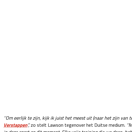
‘’Om eerlijk te zijn, kijk ik juist het meest uit (naar het zijn v
Verstappen
’’,
zo stelt Lawson tegenover het Duitse medium.
‘’
in deze sport op dit moment. Elke vrije training die we doen, heb