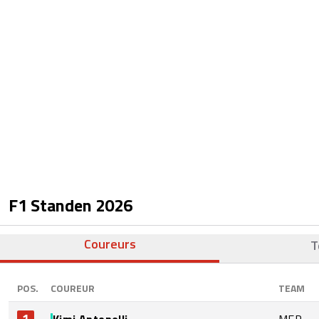
F1 Standen
2026
Coureurs
T
POS.
COUREUR
TEAM
1
Kimi Antonelli
MER