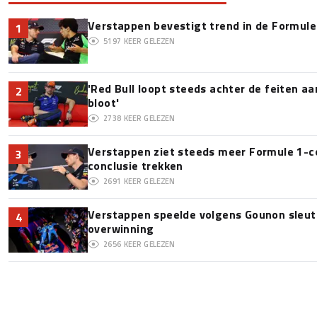
Verstappen bevestigt trend in de Formule 1:
1
5197
KEER GELEZEN
'Red Bull loopt steeds achter de feiten a
2
bloot'
2738
KEER GELEZEN
Verstappen ziet steeds meer Formule 1-c
3
conclusie trekken
2691
KEER GELEZEN
Verstappen speelde volgens Gounon sleute
4
overwinning
2656
KEER GELEZEN