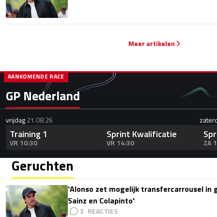
Meer artikelen
AANKOMENDE RACE
GP Nederland
vrijdag
21.08.26
zater
Training 1
Sprint Kwalificatie
Spr
VR 10:30
VR 14:30
ZA 
Geruchten
'Alonso zet mogelijk transfercarrousel in
Sainz en Colapinto'
3