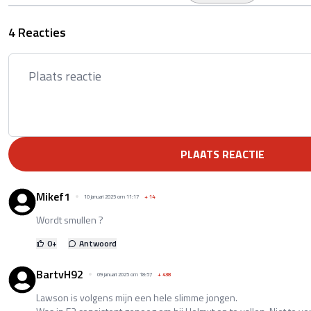
4 Reacties
PLAATS REACTIE
Mikef1
10 januari 2025 om 11:17
+
14
Wordt smullen ?
0
+
Antwoord
BartvH92
09 januari 2025 om 18:57
+
438
Lawson is volgens mijn een hele slimme jongen.