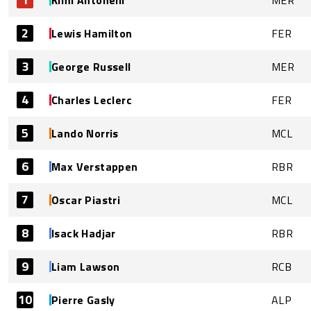
2
Lewis Hamilton
FER
3
George Russell
MER
4
Charles Leclerc
FER
5
Lando Norris
MCL
6
Max Verstappen
RBR
7
Oscar Piastri
MCL
8
Isack Hadjar
RBR
9
Liam Lawson
RCB
10
Pierre Gasly
ALP