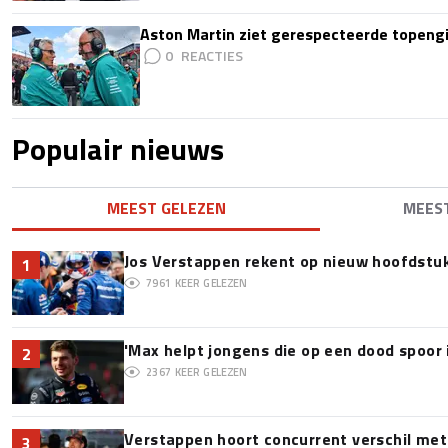
Aston Martin ziet gerespecteerde topengi
0
Populair nieuws
MEEST GELEZEN
MEES
Jos Verstappen rekent op nieuw hoofdstu
1
7961
KEER GELEZEN
'Max helpt jongens die op een dood spoor 
2
2367
KEER GELEZEN
Verstappen hoort concurrent verschil met
3