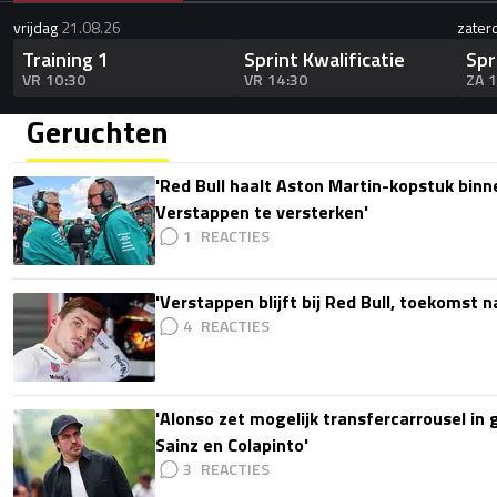
vrijdag
21.08.26
zater
Training 1
Sprint Kwalificatie
Spr
VR 10:30
VR 14:30
ZA 
Geruchten
'Red Bull haalt Aston Martin-kopstuk bin
Verstappen te versterken'
1
'Verstappen blijft bij Red Bull, toekomst 
4
'Alonso zet mogelijk transfercarrousel in
Sainz en Colapinto'
3