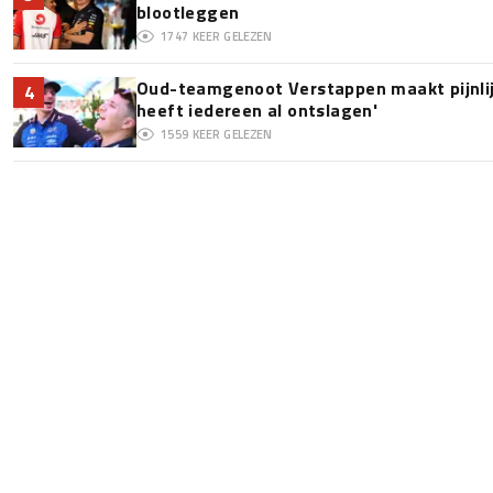
blootleggen
1747
KEER GELEZEN
Oud-teamgenoot Verstappen maakt pijnlijk
4
heeft iedereen al ontslagen'
1559
KEER GELEZEN