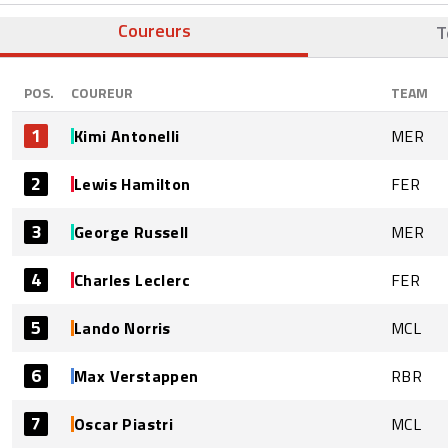
Coureurs
T
POS.
COUREUR
TEAM
1
Kimi Antonelli
MER
2
Lewis Hamilton
FER
3
George Russell
MER
4
Charles Leclerc
FER
5
Lando Norris
MCL
6
Max Verstappen
RBR
7
Oscar Piastri
MCL