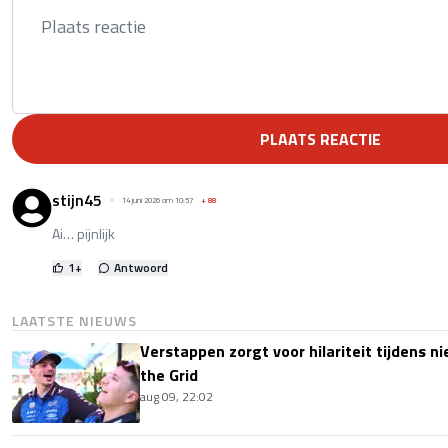
PLAATS REACTIE
stijn45
14 juni 2026 om 10:57
+
88
Ai… pijnlijk
1
+
Antwoord
LAATSTE NIEUWS
Verstappen zorgt voor hilariteit tijdens ni
the Grid
aug 09, 22:02