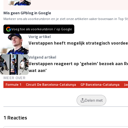
Mis geen GPblog in Google
Markeer ons als voorkeursbron en je ziet onze artikelen vaker bovenaan in Top St
Voeg toe als voorkeursbron / op Google
Vorig artikel
Verstappen heeft mogelijk strategisch voordee
Volgend artikel
Verstappen reageert op 'geheim' bezoek aan Re
wat aan'
MEER OVER
Formule 1
Circuit De Barcelona-Catalunya
GP Barcelona-Catalunya
Ja
Delen met
1 Reacties