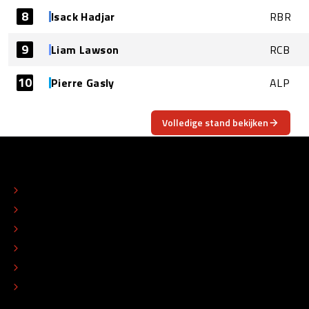
8
Isack Hadjar
RBR
9
Liam Lawson
RCB
10
Pierre Gasly
ALP
Volledige stand bekijken
OVER
CONTACT
REDACTIONEEL STATUUT
COLOFON
ADVERTEREN
TIP DE REDACTIE
WERKEN BIJ