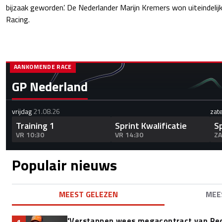
bijzaak geworden’. De Nederlander Marijn Kremers won uiteindelij
Racing.
AANKOMENDE RACE
GP Nederland
vrijdag
21.08.26
zat
Training 1
Sprint Kwalificatie
S
VR 10:30
VR 14:30
ZA
Populair nieuws
MEEST GELEZEN
MEE
'Verstappen wees megacontract van Red