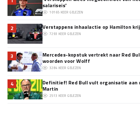
1
salariseis'
10165
KEER GELEZEN
Verstappens inhaalactie op Hamilton krij
2
7293
KEER GELEZEN
Mercedes-kopstuk vertrekt naar Red Bul
3
woorden voor Wolff
3284
KEER GELEZEN
Definitief! Red Bull vult organisatie a
4
Martin
2513
KEER GELEZEN