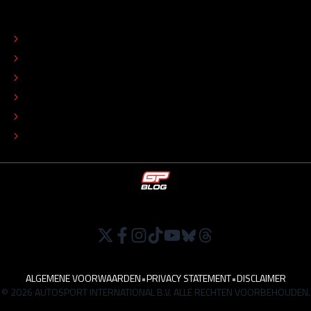
OVER
CONTACT
REDACTIONEEL STATUUT
COLOFON
ADVERTEREN
TIP DE REDACTIE
WERKEN BIJ
ALGEMENE VOORWAARDEN
•
PRIVACY STATEMENT
•
DISCLAIMER
© 2026 AUTOSPORT INTERNATIONAL B.V. ALLE RECHTEN VOORBEHOUDEN.