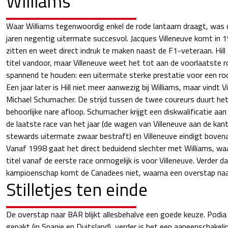
Williams
Waar Williams tegenwoordig enkel de rode lantaarn draagt, was 
jaren negentig uitermate succesvol. Jacques Villeneuve komt in 
zitten en weet direct indruk te maken naast de F1-veteraan. Hill 
titel vandoor, maar Villeneuve weet het tot aan de voorlaatste
spannend te houden: een uitermate sterke prestatie voor een roo
Een jaar later is Hill niet meer aanwezig bij Williams, maar vindt V
Michael Schumacher. De strijd tussen de twee coureurs duurt het
behoorlijke nare afloop. Schumacher krijgt een diskwalificatie aan 
de laatste race van het jaar (de wagen van Villeneuve aan de ka
stewards uitermate zwaar bestraft) en Villeneuve eindigt boven
Vanaf 1998 gaat het direct beduidend slechter met Williams, waa
titel vanaf de eerste race onmogelijk is voor Villeneuve. Verder d
kampioenschap komt de Canadees niet, waarna een overstap naa
Stilletjes ten einde
De overstap naar BAR blijkt allesbehalve een goede keuze. Podia
gepakt (in Spanje en Duitsland), verder is het een aaneenschakeli