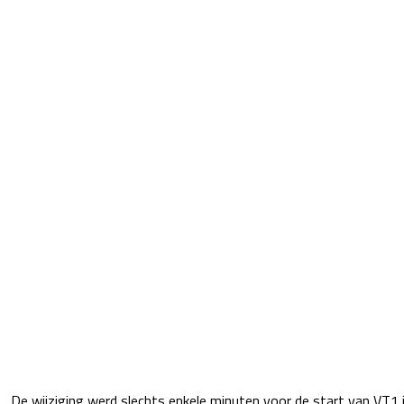
De wijziging werd slechts enkele minuten voor de start van VT1 