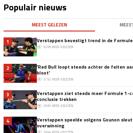
Populair nieuws
MEEST GELEZEN
MEES
Verstappen bevestigt trend in de Formule 1:
1
5209
KEER GELEZEN
'Red Bull loopt steeds achter de feiten a
2
bloot'
2752
KEER GELEZEN
Verstappen ziet steeds meer Formule 1-c
3
conclusie trekken
2693
KEER GELEZEN
Verstappen speelde volgens Gounon sleute
4
overwinning
2664
KEER GELEZEN