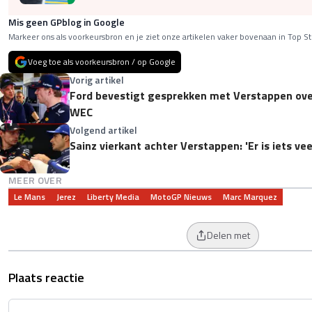
Mis geen GPblog in Google
Markeer ons als voorkeursbron en je ziet onze artikelen vaker bovenaan in Top St
Voeg toe als voorkeursbron / op Google
Vorig artikel
Ford bevestigt gesprekken met Verstappen ove
WEC
Volgend artikel
Sainz vierkant achter Verstappen: 'Er is iets vee
MEER OVER
Le Mans
Jerez
Liberty Media
MotoGP Nieuws
Marc Marquez
Delen met
Plaats reactie