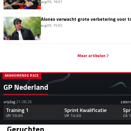
aug 05, 16:01
Alonso verwacht grote verbetering voor 
aug 05, 15:02
Meer artikelen
AANKOMENDE RACE
GP Nederland
vrijdag
21.08.26
zater
Training 1
Sprint Kwalificatie
Spr
VR 10:30
VR 14:30
ZA 
Geruchten