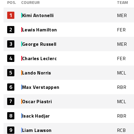
POS.
COUREUR
TEAM
1
Kimi Antonelli
MER
2
Lewis Hamilton
FER
3
George Russell
MER
4
Charles Leclerc
FER
5
Lando Norris
MCL
6
Max Verstappen
RBR
7
Oscar Piastri
MCL
8
Isack Hadjar
RBR
9
Liam Lawson
RCB