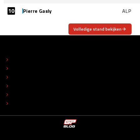
10
Pierre Gasly
ALP
Volledige stand bekijken
OVER
CONTACT
REDACTIONEEL STATUUT
COLOFON
ADVERTEREN
TIP DE REDACTIE
WERKEN BIJ