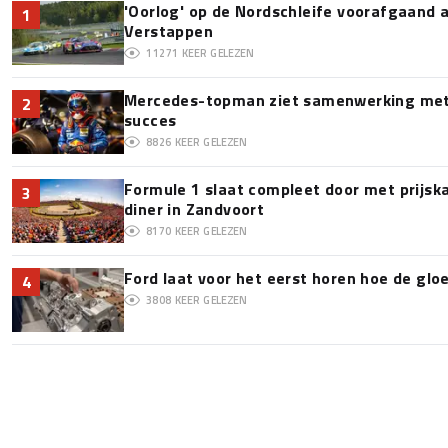
'Oorlog' op de Nordschleife voorafgaand
1
Verstappen
11271
KEER GELEZEN
Mercedes-topman ziet samenwerking met 
2
succes
8826
KEER GELEZEN
Formule 1 slaat compleet door met prijska
3
diner in Zandvoort
8170
KEER GELEZEN
Ford laat voor het eerst horen hoe de glo
4
3808
KEER GELEZEN