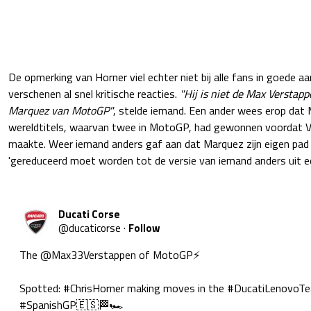
De opmerking van Horner viel echter niet bij alle fans in goede a
verschenen al snel kritische reacties.
"Hij is niet de Max Verstap
Marquez van MotoGP"
, stelde iemand. Een ander wees erop dat 
wereldtitels, waarvan twee in MotoGP, had gewonnen voordat V
maakte. Weer iemand anders gaf aan dat Marquez zijn eigen pad 
'gereduceerd moet worden tot de versie van iemand anders uit ee
Ducati Corse
@
ducaticorse
·
Follow
The 
@Max33Verstappen
 of MotoGP⚡️

Spotted: 
#ChrisHorner
 making moves in the 
#DucatiLenovoT
#SpanishGP
🇪🇸🏁🏎️
