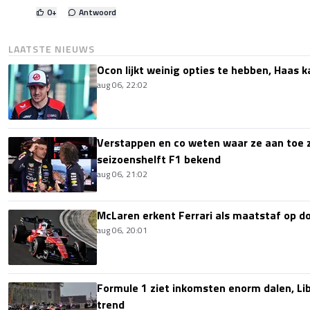
0
+
Antwoord
LAATSTE NIEUWS
Ocon lijkt weinig opties te hebben, Haas k
aug 06, 22:02
Verstappen en co weten waar ze aan toe z
seizoenshelft F1 bekend
aug 06, 21:02
McLaren erkent Ferrari als maatstaf op 
aug 06, 20:01
Formule 1 ziet inkomsten enorm dalen, Lib
trend