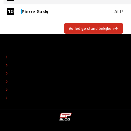
10
Pierre Gasly
ALP
Volledige stand bekijken
OVER
CONTACT
REDACTIONEEL STATUUT
COLOFON
ADVERTEREN
TIP DE REDACTIE
WERKEN BIJ