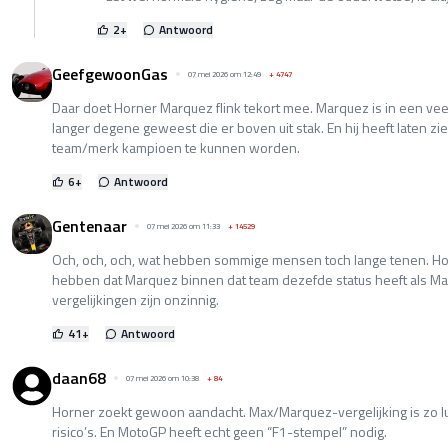
2
+
Antwoord
GeefgewoonGas
07 mei 2026 om 12:49
+
4747
Daar doet Horner Marquez flink tekort mee. Marquez is in een vee
langer degene geweest die er boven uit stak. En hij heeft laten zi
team/merk kampioen te kunnen worden.
6
+
Antwoord
Gentenaar
07 mei 2026 om 11:33
+
14529
Och, och, och, wat hebben sommige mensen toch lange tenen. 
hebben dat Marquez binnen dat team dezefde status heeft als Max
vergelijkingen zijn onzinnig.
41
+
Antwoord
daan68
07 mei 2026 om 10:38
+
84
Horner zoekt gewoon aandacht. Max/Marquez-vergelijking is zo l
risico’s. En MotoGP heeft echt geen “F1-stempel” nodig.