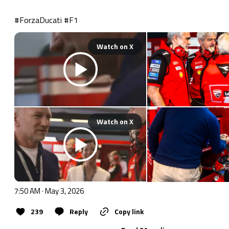
#ForzaDucati
#F1
Watch on X
Watch on X
7:50 AM · May 3, 2026
239
Reply
Copy link