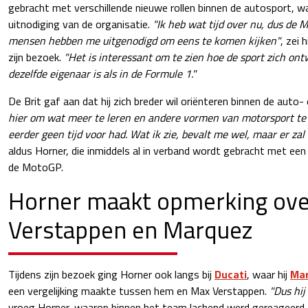
gebracht met verschillende nieuwe rollen binnen de autosport, w
uitnodiging van de organisatie.
"Ik heb wat tijd over nu, dus de 
mensen hebben me uitgenodigd om eens te komen kijken"
, zei 
zijn bezoek.
"Het is interessant om te zien hoe de sport zich ont
dezelfde eigenaar is als in de Formule 1."
De Brit gaf aan dat hij zich breder wil oriënteren binnen de auto
hier om wat meer te leren en andere vormen van motorsport te 
eerder geen tijd voor had. Wat ik zie, bevalt me wel, maar er zal a
aldus Horner, die inmiddels al in verband wordt gebracht met een
de MotoGP.
Horner maakt opmerking ove
Verstappen en Marquez
Tijdens zijn bezoek ging Horner ook langs bij
Ducati
, waar hij
Mar
een vergelijking maakte tussen hem en Max Verstappen.
"Dus hij
vroeg Horner, waarop binnen het team lachend werd gereageerd. 