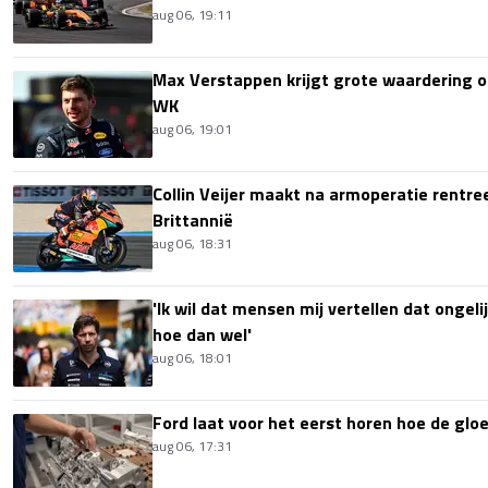
aug 06, 19:11
Max Verstappen krijgt grote waardering 
WK
aug 06, 19:01
Collin Veijer maakt na armoperatie rentre
Brittannië
aug 06, 18:31
'Ik wil dat mensen mij vertellen dat ongel
hoe dan wel'
aug 06, 18:01
Ford laat voor het eerst horen hoe de glo
aug 06, 17:31