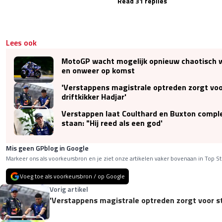
Read 31 replies
Lees ook
MotoGP wacht mogelijk opnieuw chaotisch 
en onweer op komst
'Verstappens magistrale optreden zorgt voor
driftkikker Hadjar'
Verstappen laat Coulthard en Buxton comple
staan: "Hij reed als een god'
Mis geen GPblog in Google
Markeer ons als voorkeursbron en je ziet onze artikelen vaker bovenaan in Top St
Voeg toe als voorkeursbron / op Google
Vorig artikel
'Verstappens magistrale optreden zorgt voor str