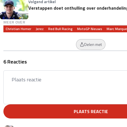
Volgend artikel
Verstappen doet onthulling over onderhandelin
MEER OVER
Christian Horner
Jerez
Red Bull Racing
MotoGP Nieuws
Marc Marque
Delen met
6 Reacties
PLAATS REACTIE