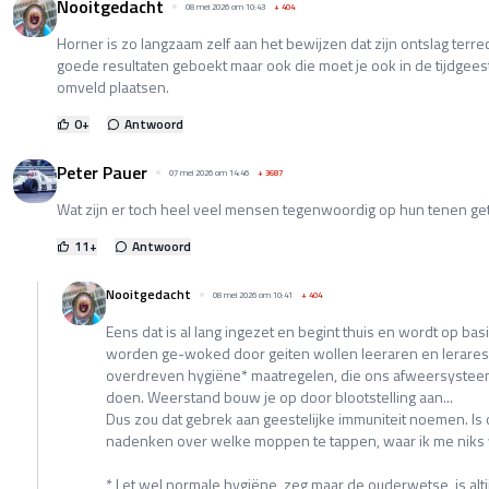
Nooitgedacht
08 mei 2026 om 10:43
+
404
Horner is zo langzaam zelf aan het bewijzen dat zijn ontslag terrec
goede resultaten geboekt maar ook die moet je ook in de tijdgee
omveld plaatsen.
0
+
Antwoord
Peter Pauer
07 mei 2026 om 14:46
+
3687
Wat zijn er toch heel veel mensen tegenwoordig op hun tenen get
11
+
Antwoord
Nooitgedacht
08 mei 2026 om 10:41
+
404
Eens dat is al lang ingezet en begint thuis en wordt op ba
worden ge-woked door geiten wollen leeraren en leraress
overdreven hygiëne* maatregelen, die ons afweersyste
doen. Weerstand bouw je op door blootstelling aan...
Dus zou dat gebrek aan geestelijke immuniteit noemen. Is 
nadenken over welke moppen te tappen, waar ik me niks va
* Let wel normale hygiëne, zeg maar de ouderwetse, is altij