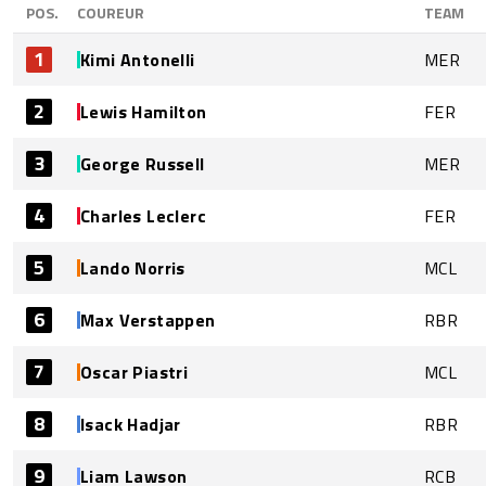
POS.
COUREUR
TEAM
1
Kimi Antonelli
MER
2
Lewis Hamilton
FER
3
George Russell
MER
4
Charles Leclerc
FER
5
Lando Norris
MCL
6
Max Verstappen
RBR
7
Oscar Piastri
MCL
8
Isack Hadjar
RBR
9
Liam Lawson
RCB