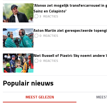
'Alonso zet mogelijk transfercarrousel in
Sainz en Colapinto'
3
Aston Martin ziet gerespecteerde topengi
0
Niet Russell of Piastri: Sky noemt ander
0
Populair nieuws
MEEST GELEZEN
MEES