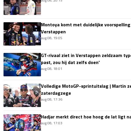
aug 08, 20:15
Montoya komt met duidelijke voorspellin
Verstappen
aug 08, 19:05
GT-rivaal ziet in Verstappen zeldzaam type
past, zou hij dat zelfs doen'
aug 08, 18:01
Volledige MotoGP-sprintuitslag | Martin z
zaterdagzege
aug 08, 17:36
Hadjar merkt direct hoe hoog de lat ligt 
aug 08, 17:03