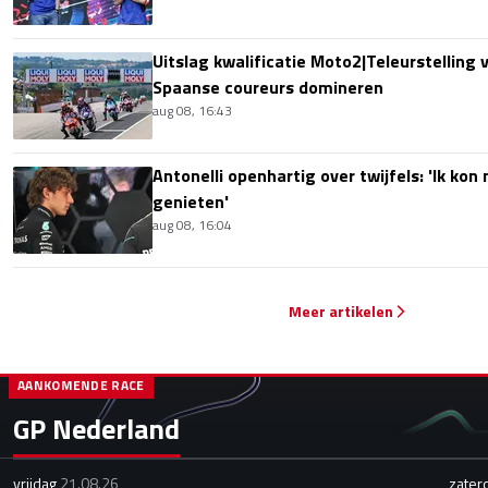
Uitslag kwalificatie Moto2|Teleurstelling 
Spaanse coureurs domineren
aug 08, 16:43
Antonelli openhartig over twijfels: 'Ik kon
genieten'
aug 08, 16:04
Meer artikelen
AANKOMENDE RACE
GP Nederland
vrijdag
21.08.26
zater