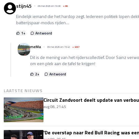
stijn45
09 mei 2026 om 10:30
+
88
Eindelijk iemand die het hardop zegt. Iedereen politiek lopen dek
batterijspaar-modus rijden…
1
+
Antwoord
meMa
09 mei 2026 om 15:42
+
4067
Dit is de mening van het rijderscollectief. Door Sainz verw
om een plek aan de tafel te krijgen!
2
+
Antwoord
LAATSTE NIEUWS
Circuit Zandvoort deelt update van verbo
aug 08, 21:45
'De overstap naar Red Bull Racing was een