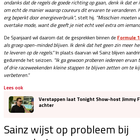
ondanks dat de regels de goede richting op gaan, denk ik dat er i
om echt de manier waarop coureurs dit ervaren te veranderen.
H
erg beperkt door energieverbruik"
, stelt hij.
"Misschien moeten w
overtake mode, want die geeft je niet echt veel extra om iemand 
De Spanjaard wil daarom dat de gesprekken binnen de
Formule 1
als groep open-minded blijven. Ik denk dat het geen zin meer he
te leveren op de regels."
In plaats daarvan wil Sainz blijven aand
gedurende het seizoen.
"Ik ga gewoon proberen iedereen ervan 
of drie raceweekenden kleine stappen te blijven zetten om te k
verbeteren."
Lees ook
Verstappen laat Tonight Show-host Jimmy F
achter
Sainz wijst op probleem bij