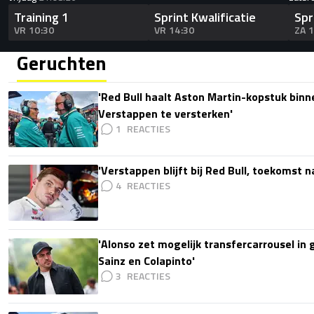
Training 1
Sprint Kwalificatie
Spr
VR 10:30
VR 14:30
ZA 
Geruchten
'Red Bull haalt Aston Martin-kopstuk bin
Verstappen te versterken'
1
'Verstappen blijft bij Red Bull, toekomst 
4
'Alonso zet mogelijk transfercarrousel in
Sainz en Colapinto'
3