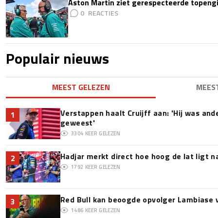
Aston Martin ziet gerespecteerde topengi
0
Populair nieuws
MEEST GELEZEN
MEES
Verstappen haalt Cruijff aan: 'Hij was and
1
geweest'
3304
KEER GELEZEN
Hadjar merkt direct hoe hoog de lat ligt 
2
1792
KEER GELEZEN
Red Bull kan beoogde opvolger Lambiase v
3
1486
KEER GELEZEN