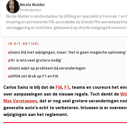
Nicole Mulder
Eindredacteur
Nicole Mulder is eindredacteur bij GPblog en specialist in Formule 1 e
ervaring en permanente FIA-accreditatie bij Grands Prix wereldwijd b
verslaggeving en inzichten, gebaseerd op directe toegang tot coureurs 
IN DIT ARTIKEL
Sainz blij met wijzigingen, maar: 'Het is geen magische oplossing'
'Er is iets veel groters nodig'
Sainz wijst op probleem bij veranderingen
GPDA zet druk op F1 en FIA
Carlos Sainz is blij dat de
FIA
,
F1
, teams en coureurs het ein
over aanpassingen aan de nieuwe regels. Toch denkt de
Wil
Max Verstappen
, dat er nog veel grotere veranderingen nod
generatie auto’s echt te verbeteren. Intussen is er overe
wijzigingen aan het reglement.