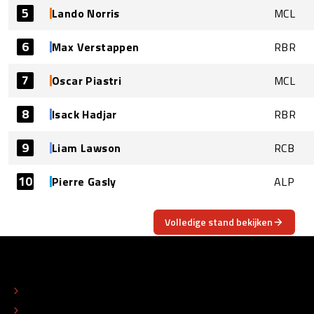
5
Lando Norris
MCL
6
Max Verstappen
RBR
7
Oscar Piastri
MCL
8
Isack Hadjar
RBR
9
Liam Lawson
RCB
10
Pierre Gasly
ALP
Volledige stand bekijken
OVER
CONTACT
REDACTIONEEL STATUUT