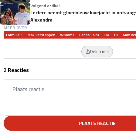
Volgend artikel
Leclerc neemt gloednieuw luxejacht in ontvan
Alexandra
MEER OVER
Formule 1
Max Verstappen
Williams
Carlos Sainz
FIA
F1
Max Ve
Delen met
2 Reacties
PLAATS REACTIE