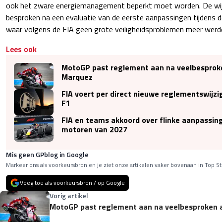
ook het zware energiemanagement beperkt moet worden. De wi
besproken na een evaluatie van de eerste aanpassingen tijdens d
waar volgens de FIA geen grote veiligheidsproblemen meer werd
Lees ook
MotoGP past reglement aan na veelbesproke
Marquez
FIA voert per direct nieuwe reglementswijzi
F1
FIA en teams akkoord over flinke aanpassin
motoren van 2027
Mis geen GPblog in Google
Markeer ons als voorkeursbron en je ziet onze artikelen vaker bovenaan in Top St
Voeg toe als voorkeursbron / op Google
Vorig artikel
MotoGP past reglement aan na veelbesproken 