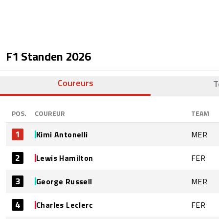
F1 Standen
2026
Coureurs
T
POS.
COUREUR
TEAM
1
Kimi Antonelli
MER
2
Lewis Hamilton
FER
3
George Russell
MER
4
Charles Leclerc
FER