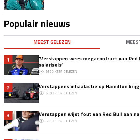
Populair nieuws
MEEST GELEZEN
MEES
'Verstappen wees megacontract van Red 
1
salariseis'
9570
KEER GELEZEN
Verstappens inhaalactie op Hamilton krijg
2
6508
KEER GELEZEN
Verstappen wijst fout van Red Bull aan na
3
5830
KEER GELEZEN