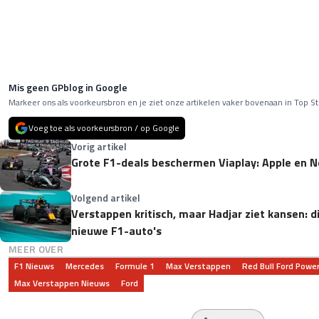
Mis geen GPblog in Google
Markeer ons als voorkeursbron en je ziet onze artikelen vaker bovenaan in Top St
Voeg toe als voorkeursbron / op Google
Vorig artikel
Grote F1-deals beschermen Viaplay: Apple en Ne
Volgend artikel
Verstappen kritisch, maar Hadjar ziet kansen: di
nieuwe F1-auto's
MEER OVER
F1 Nieuws
Mercedes
Formule 1
Max Verstappen
Red Bull Ford Power
Max Verstappen Nieuws
Ford