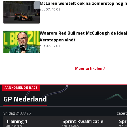
McLaren worstelt ook na zomerstop nog
aug 07, 18:02
Waarom Red Bull met McCullough de idea
Verstappen vindt
aug 07, 17:01
Meer artikelen
AANKOMENDE RACE
GP Nederland
vrijdag
21.08.26
zater
Training 1
Sprint Kwalificatie
Spr
VR 10:30
VR 14:30
ZA 