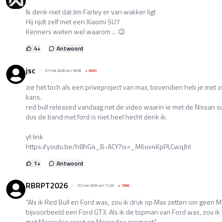
Ik denk niet dat Jim Farley er van wakker ligt
Hij rijdt zelf met een Xiaomi SU7
Kenners weten wel waarom ... 😉
4
+
Antwoord
jsc
07 mei 2026 om 18:06
+
6665
zie het toch als een priveproject van max, bovendien heb je met z
kans.
red bull released vandaag net de video waarin ie met de Nissan supe
dus de band met ford is niet heel hecht denk ik.
yt link
https://youtu.be/h8hG4_B-ACY?is=_M6uv4KpPLCwqJhI
1
+
Antwoord
RBRPT2026
07 mei 2026 om 17:35
+
7989
"Als ik Red Bull en Ford was, zou ik druk op Max zetten om geen M
bijvoorbeeld een Ford GT3. Als ik de topman van Ford was, zou ik h
met Mercedes racet en Mercedes promoot."