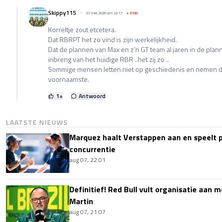
Skippy115
07 mei 2026 om 22:17
+
5190
Korreltje zout etcetera.
Dat RBRPT het zo vind is zijn werkelijkheid.
Dat de plannen van Max en z'n GT team al jaren in de plann
inbreng van het huidige RBR ..het zij zo ..
Sommige mensen letten niet op geschiedenis en nemen de 
voornaamste.
1
+
Antwoord
LAATSTE NIEUWS
Marquez haalt Verstappen aan en speelt 
concurrentie
aug 07, 22:01
Definitief! Red Bull vult organisatie aan
Martin
aug 07, 21:07