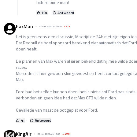
bittere oude man!
10
+
Antwoord
FaxMan
07 mei 2026 om 19:19
+
614
Het is geen eens een discussie, Max rijd de 24h met zijn eigen t
Dat Redbull de boel sponsord betekend niet automatisch dat Ford
doen heeft.
De plannen van Max waren al jaren bekend dat hij mee wilde doe
races.
Mercedes is hier gewoon slim geweest en heeft contact gelegd (waa
Max.
Ford had het zelfde kunnen doen, het is niet alsof Ford pas sind
verbonden en geen idee had dat Max GT3 wilde rijden.
Gevalletje van naast de pot gepist voor Ford.
4
+
Antwoord
KingAir
07 mei 2026 om 19:09
+
48581