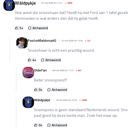
Wâldpykje
07 mei 2026 om 17:21
+
13898
Hoe weet die snoeshaan dat? Heeft hij met Ford aan 1 tafel gezet
Vermoeden is wat anders dan dat hij gelijk heeft.
5
+
Antwoord
PastorMaldonad0
07 mei 2026 om 17:35
+
753
Snoeshaan is echt een prachtig woord.
4
+
Antwoord
Oldefan
08 mei 2026 om 11:37
+
490
Beter snoespoes!!!
0
+
Antwoord
Wâldpykje
10 mei 2026 om 15:34
+
13898
Snoespoes is geen standaard Nederlands woord. Sno
past goed bij deze beste man. Zoek het maar op.
0
+
Antwoord