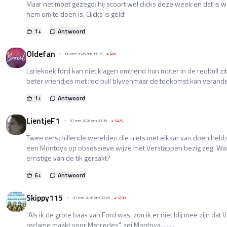
Maar het moet gezegd: hij scoort wel clicks deze week en dat is wa
hem om te doen is. Clicks is geld!
1
+
Antwoord
Oldefan
08 mei 2026 om 11:35
+
490
Lariekoek ford kan niet klagen omtrend hun moter in de redbull zi
beter vriendjes met red bull blyvenmaar de toekomst kan verande
1
+
Antwoord
LientjeF1
07 mei 2026 om 23:35
+
5475
Twee verschillende werelden die niets met elkaar van doen hebb
een Montoya op obsessieve wijze met Verstappen bezig zeg. Waar t
ernstige van de tik geraakt?
6
+
Antwoord
Skippy115
07 mei 2026 om 22:05
+
5190
"Als ik de grote baas van Ford was, zou ik er niet blij mee zijn da
reclame maakt voor Mercedes", zei Montoya.........