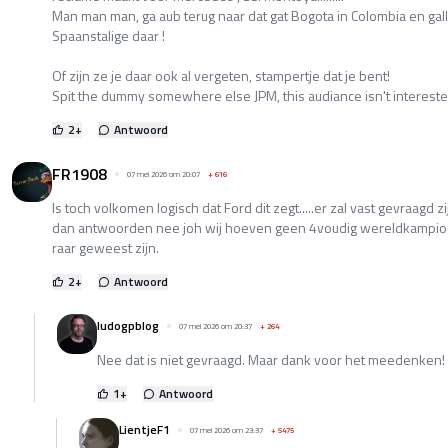
Man man man, ga aub terug naar dat gat Bogota in Colombia en gall 
Spaanstalige daar !
Of zijn ze je daar ook al vergeten, stampertje dat je bent!
Spit the dummy somewhere else JPM, this audiance isn't intereste
2
+
Antwoord
FR1908
07 mei 2026 om 20:07
+
616
Is toch volkomen logisch dat Ford dit zegt.....er zal vast gevraagd zij
dan antwoorden nee joh wij hoeven geen 4voudig wereldkampioe
raar geweest zijn.
2
+
Antwoord
ludogpblog
07 mei 2026 om 20:37
+
264
Nee dat is niet gevraagd. Maar dank voor het meedenken!
1
+
Antwoord
LientjeF1
07 mei 2026 om 23:37
+
5475