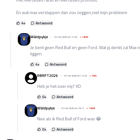
En wat max verstappen dan zou zeggen,niet mijn probleem
4
+
Antwoord
Wâldpykje
07 mei 2026 om 17:40
+
13898
Je bent geen Red Bull en geen Ford. Wat jij denkt zal Max
liggen.
4
+
Antwoord
RBRPT2026
07 mei 2026 om 17:45
+
7989
Heb je het over mij? XD
0
+
Antwoord
Wâldpykje
07 mei 2026 om 18:11
+
13898
Nee als ik Red Bull of Ford was 😂
0
+
Antwoord