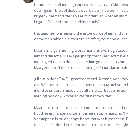
Hi Ludo, zou het mogelijk zijn die waanzin van Montoya 
doen gaan? Die volidioot is overduidelijk op een miss
krijgen? Niemand hier zou er minder van worden als zi
krijgen. Of heb ik het nu helemaal mis?
Het gaat hier om iemand die ertoe oproept iemand z'n 
ontnemen middels autoritaire straffen, de mond dus t
Maar zijn eigen mening wordt hier ons wel nog steeds
Iemand die tot zulks walgelijks oproept verdient z'n ei
meer, geef daar middels dit medium gestalte aan zou i
Max geen recht meer op z'n mening? Prima, dan jij ook
Jullie zijn door FIA/F1 geaccrediteerd. Althans, voor zov
dat. Waarom leggen jullie zelf hem die vraag niet voor: 
mond te snoeren middels straffen, waar baseer je zelf
mening nog op? Simpeler wordt het toch niet?
Maar mocht het er ooit van komen, confronteer 'm dan 
houding en handelswijze in zijn jaren op (enigszins?) ve
Verstappen is nu de jonge hond. dat was hijzelf toen. E
destijds zelf deed extreem fout en roep je tot dergelijk