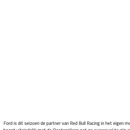
Ford is dit seizoen de partner van Red Bull Racing in het eigen m
hoopt uiteindelijk met de Oostenrijkers net zo succesvol te zijn a