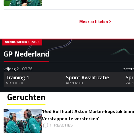
Meer artikelen
AANKOMENDE RACE
GP Nederland
vrijdag
21.08.26
zater
Training 1
Sprint Kwalificatie
Spr
VR 10:30
VR 14:30
ZA 
Geruchten
'Red Bull haalt Aston Martin-kopstuk bin
Verstappen te versterken'
1