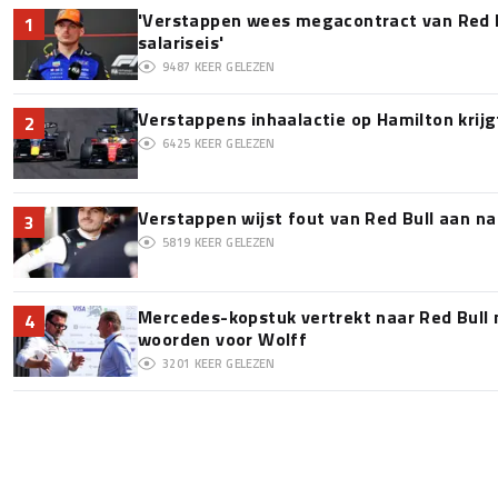
'Verstappen wees megacontract van Red 
1
salariseis'
9487
KEER GELEZEN
Verstappens inhaalactie op Hamilton krijg
2
6425
KEER GELEZEN
Verstappen wijst fout van Red Bull aan na
3
5819
KEER GELEZEN
Mercedes-kopstuk vertrekt naar Red Bull
4
woorden voor Wolff
3201
KEER GELEZEN