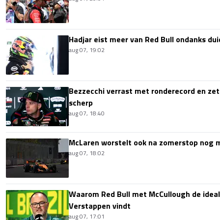
Hadjar eist meer van Red Bull ondanks dui
aug 07, 19:02
Bezzecchi verrast met ronderecord en zet t
scherp
aug 07, 18:40
McLaren worstelt ook na zomerstop nog
aug 07, 18:02
Waarom Red Bull met McCullough de idea
Verstappen vindt
aug 07, 17:01