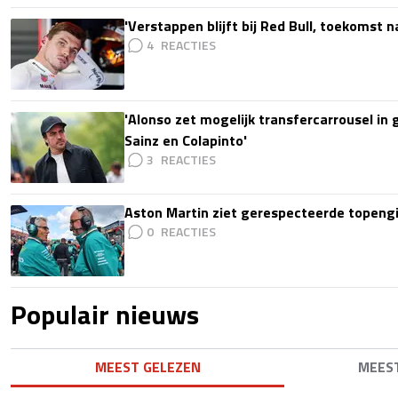
'Verstappen blijft bij Red Bull, toekomst 
4
'Alonso zet mogelijk transfercarrousel in
Sainz en Colapinto'
3
Aston Martin ziet gerespecteerde topengi
0
Populair nieuws
MEEST GELEZEN
MEES