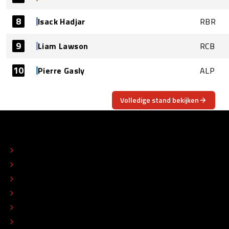
8
Isack Hadjar
RBR
9
Liam Lawson
RCB
10
Pierre Gasly
ALP
Volledige stand bekijken
OVER
CONTACT
REDACTIONEEL STATUUT
COLOFON
ADVERTEREN
TIP DE REDACTIE
WERKEN BIJ