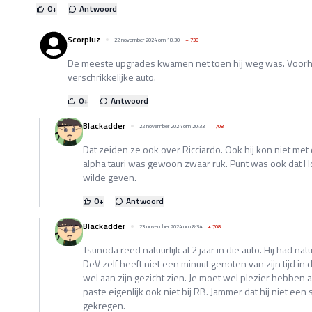
0
+
Antwoord
Scorpiuz
22 november 2024 om 18:30
+
730
De meeste upgrades kwamen net toen hij weg was. Voor
verschrikkelijke auto.
0
+
Antwoord
Blackadder
22 november 2024 om 20:33
+
708
Dat zeiden ze ook over Ricciardo. Ook hij kon niet me
alpha tauri was gewoon zwaar ruk. Punt was ook dat H
wilde geven.
0
+
Antwoord
Blackadder
23 november 2024 om 8:34
+
708
Tsunoda reed natuurlijk al 2 jaar in die auto. Hij had na
DeV zelf heeft niet een minuut genoten van zijn tijd in 
wel aan zijn gezicht zien. Je moet wel plezier hebben a
paste eigenlijk ook niet bij RB. Jammer dat hij niet een s
gekregen.