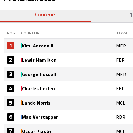
Coureurs
T
POS.
COUREUR
TEAM
1
Kimi Antonelli
MER
2
Lewis Hamilton
FER
3
George Russell
MER
4
Charles Leclerc
FER
5
Lando Norris
MCL
6
Max Verstappen
RBR
7
Oscar Piastri
MCL