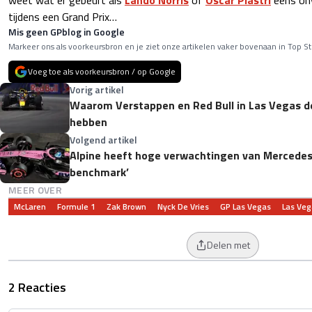
weet wat er gebeurt als
Lando Norris
of
Oscar Piastri
eens onv
tijdens een Grand Prix…
Mis geen GPblog in Google
Markeer ons als voorkeursbron en je ziet onze artikelen vaker bovenaan in Top St
Voeg toe als voorkeursbron / op Google
Vorig artikel
Waarom Verstappen en Red Bull in Las Vegas de
hebben
Volgend artikel
Alpine heeft hoge verwachtingen van Mercedes-
benchmark’
MEER OVER
McLaren
Formule 1
Zak Brown
Nyck De Vries
GP Las Vegas
Las Veg
Delen met
2 Reacties