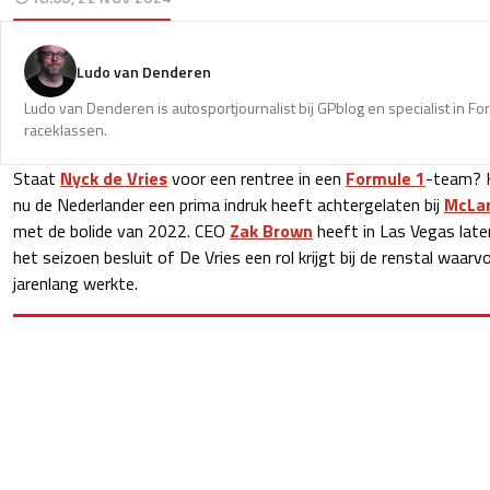
Ludo van Denderen
Ludo van Denderen is autosportjournalist bij GPblog en specialist in Fo
raceklassen.
Staat
Nyck de Vries
voor een rentree in een
Formule 1
-team? 
nu de Nederlander een prima indruk heeft achtergelaten bij
McLa
met de bolide van 2022. CEO
Zak Brown
heeft in Las Vegas lat
het seizoen besluit of De Vries een rol krijgt bij de renstal waarvoo
jarenlang werkte.