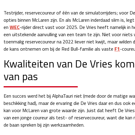
Testrijder, reservecoureur of één van de simulatorrijders; voor 
opties binnen McLaren zijn. En als McLaren inderdaad slim is, leg
en
WEC
-rijder direct vast voor 2025. De Vries heeft namelijk in
een uitstekende aanvulling van een team te zijn. Niet voor niets 
toenmalig reservecoureur na 2022 liever niet kwijt, maar wilden
de kans ontnemen om bij de Red Bull-familie als vaste
F1
-coureu
Kwaliteiten van De Vries ko
van pas
Een succes werd het bij AlphaTauri niet (mede door de matige wage
beschikking had), maar de ervaring die De Vries daar en dus ook 
kan voor McLaren van grote waarde zijn. Juist dat heeft De Vrie
van een jonge coureur als test- of reservecoureur, want die kan n
de baan spreken bij zijn werkzaamheden.