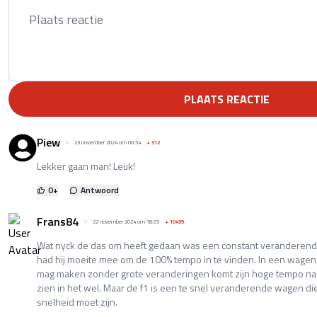
PLAATS REACTIE
Piew
23 november 2024 om 00:54
+
312
Lekker gaan man! Leuk!
0
+
Antwoord
Frans84
22 november 2024 om 18:05
+
10439
Wat nyck de das om heeft gedaan was een constant veranderend
had hij moeite mee om de 100% tempo in te vinden. In een wagen 
mag maken zonder grote veranderingen komt zijn hoge tempo naar 
zien in het wel. Maar de f1 is een te snel veranderende wagen di
snelheid moet zijn.