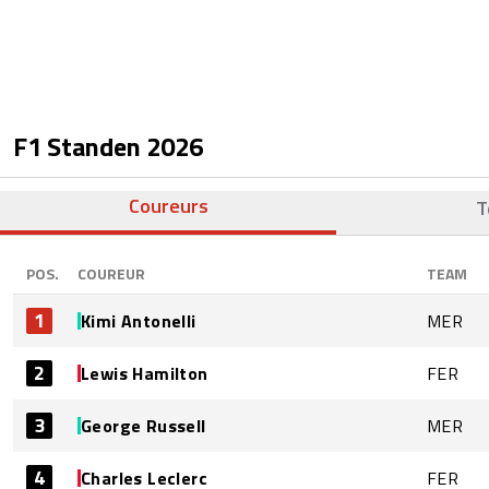
F1 Standen
2026
Coureurs
T
POS.
COUREUR
TEAM
1
Kimi Antonelli
MER
2
Lewis Hamilton
FER
3
George Russell
MER
4
Charles Leclerc
FER