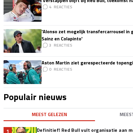
'Verstappen blijft bij Red Bull, toekomst 
4
'Alonso zet mogelijk transfercarrousel in
Sainz en Colapinto'
3
Aston Martin ziet gerespecteerde topengi
0
Populair nieuws
MEEST GELEZEN
MEES
Definitief! Red Bull vult organisatie aan
1