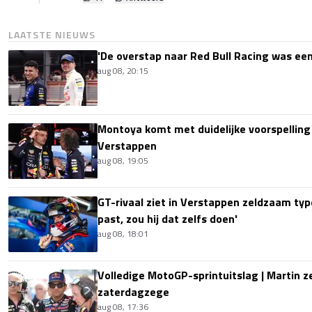
LAATSTE NIEUWS
'De overstap naar Red Bull Racing was een
aug 08, 20:15
Montoya komt met duidelijke voorspellin
Verstappen
aug 08, 19:05
GT-rivaal ziet in Verstappen zeldzaam type
past, zou hij dat zelfs doen'
aug 08, 18:01
Volledige MotoGP-sprintuitslag | Martin z
zaterdagzege
aug 08, 17:36