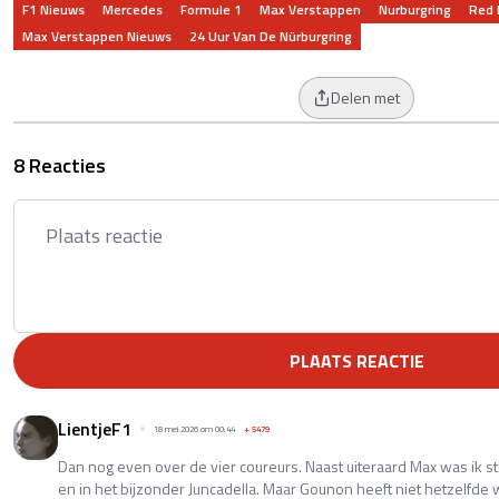
F1 Nieuws
Mercedes
Formule 1
Max Verstappen
Nurburgring
Red 
Max Verstappen Nieuws
24 Uur Van De Nürburgring
Delen met
8 Reacties
PLAATS REACTIE
LientjeF1
18 mei 2026 om 00:44
+
5479
Dan nog even over de vier coureurs. Naast uiteraard Max was ik s
en in het bijzonder Juncadella. Maar Gounon heeft niet hetzelfde 