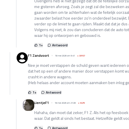
Overigens heb ik niet gezegd dat dit de feitelijke oorzaa
me gisteren afvroeg. Zoals je zegt zal die bezweken a
gaan worden om te achterhalen wat de feitelijk oorzaak
zwaarder belast hoe eerder zo'n onderdeel bezwijkt. 
verder op de limiet te gaan rijden. Maakt dat dat je du
Volgens mij niet, ik zou dan concluderen dat de auto to
waar hij op ontworpen en gebouwd is.
1
+
Antwoord
F1 Zandvoort
18 mei 2026 om 9:41
+
33157
Nee je moet verstappen de schuld geven want iedereen o
dat het op een of andere manier door verstappen komt wan
crasht in andere wagens.
(Heb helaas ander account moeten aanmaken ben inlog ge
1
+
Antwoord
LientjeF1
18 mei 2026 om 21:06
+
5479
Hahaha, dan moet dat zeker, F1 Z. Als het op feesboek s
waar. Dat geldt al sinds het bestaat. Hetzelfde geldt voo
1
+
Antwoord