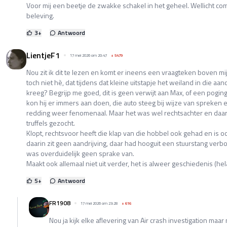
Voor mij een beetje de zwakke schakel in het geheel. Wellicht com
beleving.
3
+
Antwoord
LientjeF1
17 mei 2026 om 20:47
+
5479
Nou zit ik dit te lezen en komt er ineens een vraagteken boven mi
toch niet hè, dat tijdens dat kleine uitstapje het weiland in die aand
kreeg? Begrijp me goed, dit is geen verwijt aan Max, of een pogi
kon hij er immers aan doen, die auto steeg bij wijze van spreken
redding weer fenomenaal. Maar het was wel rechtsachter en daarm
truffels gezocht.
Klopt, rechtsvoor heeft die klap van die hobbel ook gehad en is 
daarin zit geen aandrijving, daar had hooguit een stuurstang ve
was overduidelijk geen sprake van.
Maakt ook allemaal niet uit verder, het is alweer geschiedenis (hel
5
+
Antwoord
FR1908
17 mei 2026 om 23:28
+
616
Nou ja kijk elke aflevering van Air crash investigation maar