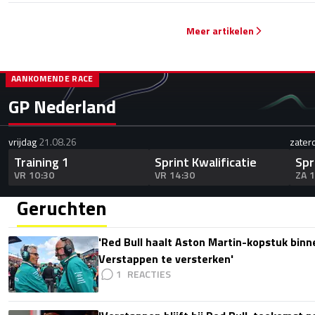
Meer artikelen
AANKOMENDE RACE
GP Nederland
vrijdag
21.08.26
zater
Training 1
Sprint Kwalificatie
Spr
VR 10:30
VR 14:30
ZA 
Geruchten
'Red Bull haalt Aston Martin-kopstuk bin
Verstappen te versterken'
1