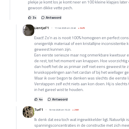
plekje je komt los je komt neer en 100 kleine klapjes later e
gewoon dikke vette pech.
3
+
Antwoord
LientjeF1
17 mei 2026 om 23:48
+
5479
Exact! Zo'n as is nooit 100% homogeen en perfect consis
oneigenlijk materiaal of een kristallijne inconsistentie 
geweest kunnen zijn.
Een eerste serieuze maar nog onmerkbare kwetsuur 
de rest, tot het moment van knappen. Hoe voorzichtig
dan hoeft het de as primair zelf niet eens geweest te zi
kruiskoppelingen aan het cardan of bij het wiellager g
Waar ik over begon te denken was slechts die eerste la
Verstappen zelf echt niets aan kon doen. Hij is slechts 
in het gareel wist te houden.
4
+
Antwoord
TurF1
18 mei 2026 om 10:23
+
2181
Ik denk dat eea toch wat ingewikkelder ligt. Natuurlijk 
spanningsconcentraties in de constructie met zich me