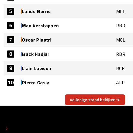
5
Lando Norris
MCL
6
Max Verstappen
RBR
7
Oscar Piastri
MCL
8
Isack Hadjar
RBR
9
Liam Lawson
RCB
10
Pierre Gasly
ALP
Volledige stand bekijken
OVER
CONTACT