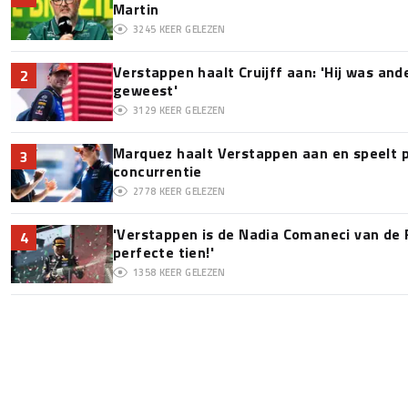
Martin
3245
KEER GELEZEN
Verstappen haalt Cruijff aan: 'Hij was and
2
geweest'
3129
KEER GELEZEN
Marquez haalt Verstappen aan en speelt 
3
concurrentie
2778
KEER GELEZEN
'Verstappen is de Nadia Comaneci van de 
4
perfecte tien!'
1358
KEER GELEZEN