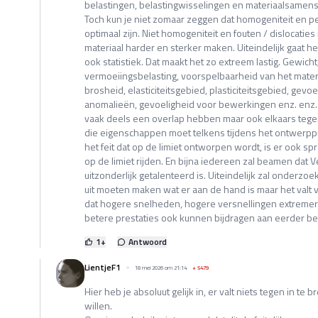
belastingen, belastingwisselingen en materiaalsamenste
Toch kun je niet zomaar zeggen dat homogeniteit en per
optimaal zijn. Niet homogeniteit en fouten / dislocaties
materiaal harder en sterker maken. Uiteindelijk gaat
ook statistiek. Dat maakt het zo extreem lastig. Gewicht
vermoeiingsbelasting, voorspelbaarheid van het materi
brosheid, elasticiteitsgebied, plasticiteitsgebied, gev
anomalieën, gevoeligheid voor bewerkingen enz. enz.
vaak deels een overlap hebben maar ook elkaars tegeng
die eigenschappen moet telkens tijdens het ontwerp
het feit dat op de limiet ontworpen wordt, is er ook spr
op de limiet rijden. En bijna iedereen zal beamen dat 
uitzonderlijk getalenteerd is. Uiteindelijk zal onderz
uit moeten maken wat er aan de hand is maar het valt 
dat hogere snelheden, hogere versnellingen extremer
betere prestaties ook kunnen bijdragen aan eerder b
1
+
Antwoord
LientjeF1
18 mei 2026 om 21:14
+
5479
Hier heb je absoluut gelijk in, er valt niets tegen in te 
willen.