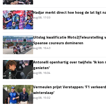
Hadjar merkt direct hoe hoog de lat ligt 
aug 08, 17:03
Uitslag kwalificatie Moto2|Teleurstelling 
Spaanse coureurs domineren
aug 08, 16:43
Antonelli openhartig over twijfels: 'Ik kon
genieten'
aug 08, 16:04
Vermeulen prijst Verstappen: 'F1 verkeerd
winterslaap'
aug 08, 15:02