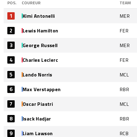
POS.
COUREUR
TEAM
1
Kimi Antonelli
MER
2
Lewis Hamilton
FER
3
George Russell
MER
4
Charles Leclerc
FER
5
Lando Norris
MCL
6
Max Verstappen
RBR
7
Oscar Piastri
MCL
8
Isack Hadjar
RBR
9
Liam Lawson
RCB