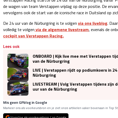
de wagen van team Verstappen vrijdag op deze positie. De erva
vervolgens ook de start van de iconische race in Duitsland op zi
De 24 uur van de Nürburgring is te volgen
via ons liveblog
. Daa
volledig te volgen
via de algemene livestream
, evenals de on
cockpit van Verstappen Racing.
Lees ook
ONBOARD | Kijk live mee met Verstappen tij
van de Nürburgring
LIVE | Verstappen rijdt op podiumkoers in 24
Nürburgring
LIVESTREAM | Volg Verstappen tijdens zijn d
uur van de Nürburgring
Mis geen GPblog in Google
Markeer ons als voorkeursbron en je ziet onze artikelen vaker bovenaan in Top St
Voeg toe als voorkeursbron / op Google