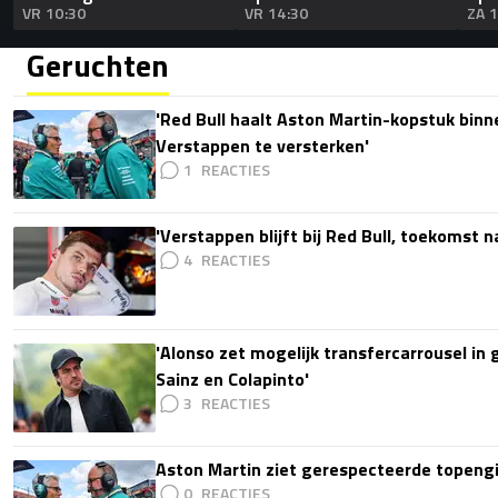
VR 10:30
VR 14:30
ZA 
Geruchten
'Red Bull haalt Aston Martin-kopstuk bin
Verstappen te versterken'
1
'Verstappen blijft bij Red Bull, toekomst 
4
'Alonso zet mogelijk transfercarrousel in
Sainz en Colapinto'
3
Aston Martin ziet gerespecteerde topengi
0