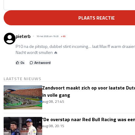
PLAATS REACTIE
pieterb
16 mei 2026 om 16:20
+
65
P10 na de pitstop, dubbel stint incoming… laat Max ff warm draaien
Nacht wordt smullen 🔥
0
+
Antwoord
LAATSTE NIEUWS
Zandvoort maakt zich op voor laatste Du
in volle gang
aug 08, 21:45
'De overstap naar Red Bull Racing was een
aug 08, 20:15