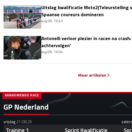
Uitslag kwalificatie Moto2|Teleurstelling 
Spaanse coureurs domineren
aug 08, 16:43
Antonelli verloor plezier in racen na crash
achtervolgen'
aug 08, 16:04
Meer artikelen
AANKOMENDE RACE
GP Nederland
vrijdag
21.08.26
zater
Training 1
Sprint Kwalificatie
Spr