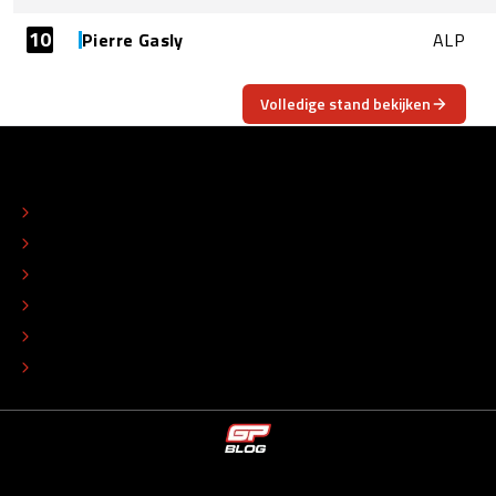
10
Pierre Gasly
ALP
Volledige stand bekijken
OVER
CONTACT
REDACTIONEEL STATUUT
COLOFON
ADVERTEREN
TIP DE REDACTIE
WERKEN BIJ