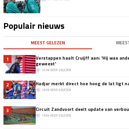
Populair nieuws
MEEST GELEZEN
MEES
Verstappen haalt Cruijff aan: 'Hij was and
1
geweest'
3338
KEER GELEZEN
Hadjar merkt direct hoe hoog de lat ligt 
2
1836
KEER GELEZEN
Circuit Zandvoort deelt update van verbo
3
1664
KEER GELEZEN