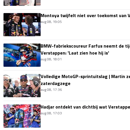
Montoya twijfelt niet over toekomst van V
aug 08, 19:05
BMW-fabriekscoureur Farfus neemt de tijd
Verstappen: 'Laat zien hoe hij is'
aug 08, 18:01
Volledige MotoGP-sprintuitslag | Martin z
zaterdagzege
aug 08, 17:36
Hadjar ontdekt van dichtbij wat Verstapp
aug 08, 17:03