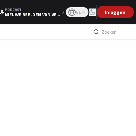
PODCAST
OGP
Inloggen
NL
NIEUWE BEELDEN VAN VER
STAPPEN EN WOLFF: 'WIE
WEET IS ER NU GETEKEND'