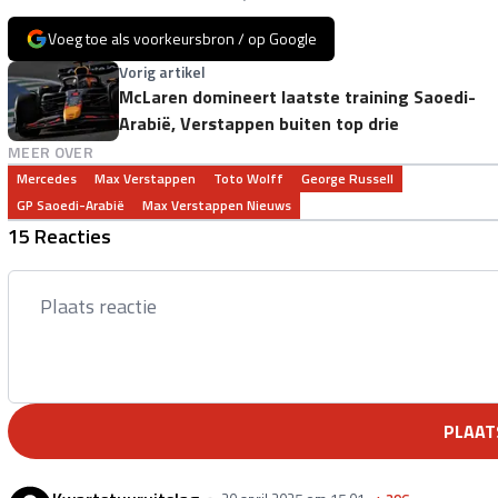
Voeg toe als voorkeursbron / op Google
Vorig artikel
McLaren domineert laatste training Saoedi-
Arabië, Verstappen buiten top drie
MEER OVER
Mercedes
Max Verstappen
Toto Wolff
George Russell
GP Saoedi-Arabië
Max Verstappen Nieuws
15 Reacties
PLAAT