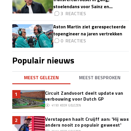
stoelendans voor Sainz en
Colapinto'
3
Aston Martin ziet gerespecteerde
topengineer na jaren vertrekken
0
Populair nieuws
MEEST GELEZEN
MEEST BESPROKEN
Circuit Zandvoort deelt update van
1
verbouwing voor Dutch GP
4193
KEER GELEZEN
Verstappen haalt Cruijff aan: 'Hij was
2
anders nooit zo populair geweest'