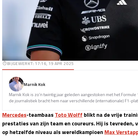
BIJGEWERKT
:
17:16, 19 APR 2025
Marnik Kok
Marnik Kok is zo’n twintig jaar geleden aangestoken met het Formule 1
de journalistiek bracht hem naar verschillende (internationale) F1-pla
Mercedes
-teambaas
Toto Wolff
blikt na de vrije trai
prestaties van zijn team en coureurs. Hij is tevreden, 
op hetzelfde niveau als wereldkampioen
Max Verstap