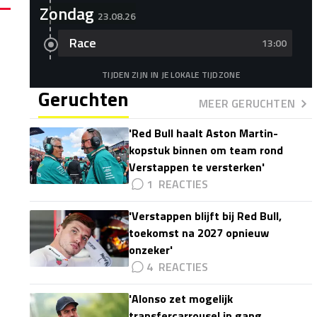
Zondag
23.08.26
Race
13:00
TIJDEN ZIJN IN JE LOKALE TIJDZONE
Geruchten
MEER GERUCHTEN
'Red Bull haalt Aston Martin-
kopstuk binnen om team rond
Verstappen te versterken'
1
'Verstappen blijft bij Red Bull,
toekomst na 2027 opnieuw
onzeker'
4
'Alonso zet mogelijk
transfercarrousel in gang,