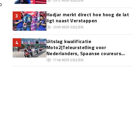
3512
KEER GELEZEN
o
Hadjar merkt direct hoe hoog de lat
3
ligt naast Verstappen
2099
KEER GELEZEN
Uitslag kwalificatie
4
Moto2|Teleurstelling voor
Nederlanders, Spaanse coureurs
domineren
1748
KEER GELEZEN