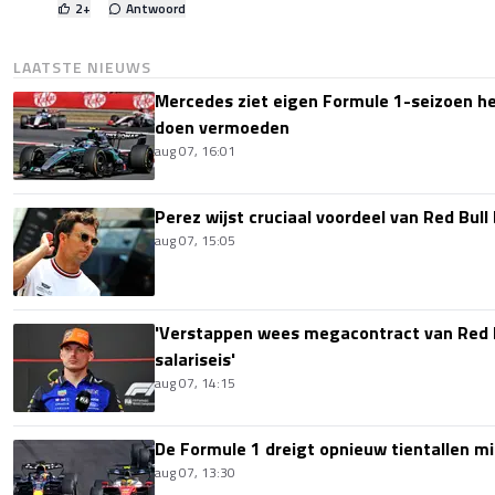
2
+
Antwoord
LAATSTE NIEUWS
Mercedes ziet eigen Formule 1-seizoen hee
doen vermoeden
aug 07, 16:01
Perez wijst cruciaal voordeel van Red Bull
aug 07, 15:05
'Verstappen wees megacontract van Red 
salariseis'
aug 07, 14:15
De Formule 1 dreigt opnieuw tientallen mi
aug 07, 13:30