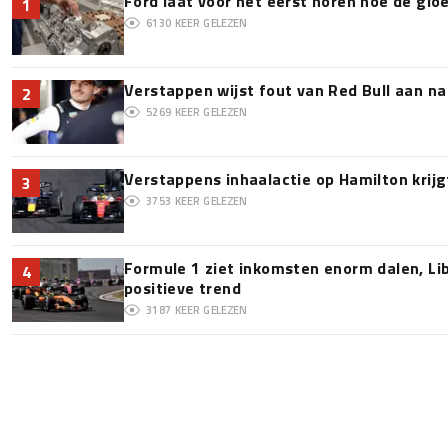
Ford laat voor het eerst horen hoe de glo
1
6130
KEER GELEZEN
Verstappen wijst fout van Red Bull aan na
2
5269
KEER GELEZEN
Verstappens inhaalactie op Hamilton krijg
3
3753
KEER GELEZEN
Formule 1 ziet inkomsten enorm dalen, Lib
4
positieve trend
3187
KEER GELEZEN