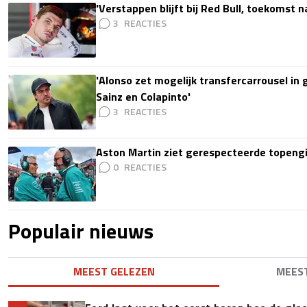
'Verstappen blijft bij Red Bull, toekomst 
3
'Alonso zet mogelijk transfercarrousel in
Sainz en Colapinto'
3
Aston Martin ziet gerespecteerde topengi
0
Populair nieuws
MEEST GELEZEN
MEES