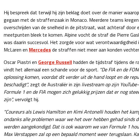
Hij bespreek dat terwijl hij zijn beklag doet over de manier waar
gegaan met de straffenzaak in Monaco. Meerdere teams kregen 
overschrijden van de snelheid in de pitstraat, wat achteraf door
meetpunten bleek te komen. Alpine vocht de straf die Pierre Gasl
was daarin succesvol. Het zorgde voor wat verontwaardigdheid 
McLaren en
Mercedes
de straffen niet meer aan konden vechten
Oscar Piastri en
George Russell
hadden de tijdstraf tijdens de r
vindt het allemaal een schande voor de sport.
"De FIA en de FOM
oplossing komen, voordat dit verder uit de hand loopt en de repu
beschadigt",
zegt de Australiër in zijn
livestream op zijn YouTube
Formule 1 en de FIA mogen zich gelukkig prijzen dat er nog stee
zijn",
vervolgt hij.
"Coureurs als Lewis Hamilton en Kimi Antonelli houden het ka
ondanks alle problemen waar we het over hebben gehad sinds 
werden aangekondigd. Dat is ook waarom we van Formule 1 houden
Max Verstappen zal op een bepaald moment weer terugslaan. Ka