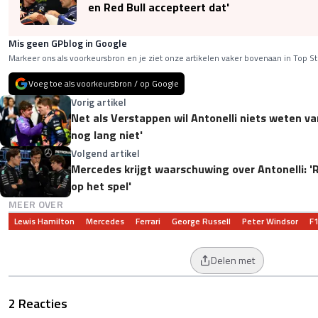
en Red Bull accepteert dat'
Mis geen GPblog in Google
Markeer ons als voorkeursbron en je ziet onze artikelen vaker bovenaan in Top St
Voeg toe als voorkeursbron / op Google
Vorig artikel
Net als Verstappen wil Antonelli niets weten van
nog lang niet'
Volgend artikel
Mercedes krijgt waarschuwing over Antonelli: '
op het spel'
MEER OVER
Lewis Hamilton
Mercedes
Ferrari
George Russell
Peter Windsor
F
Delen met
2 Reacties