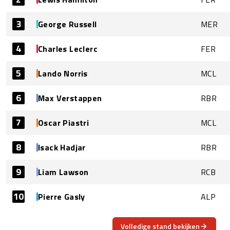
3
George Russell
MER
4
Charles Leclerc
FER
5
Lando Norris
MCL
6
Max Verstappen
RBR
7
Oscar Piastri
MCL
8
Isack Hadjar
RBR
9
Liam Lawson
RCB
10
Pierre Gasly
ALP
Volledige stand bekijken