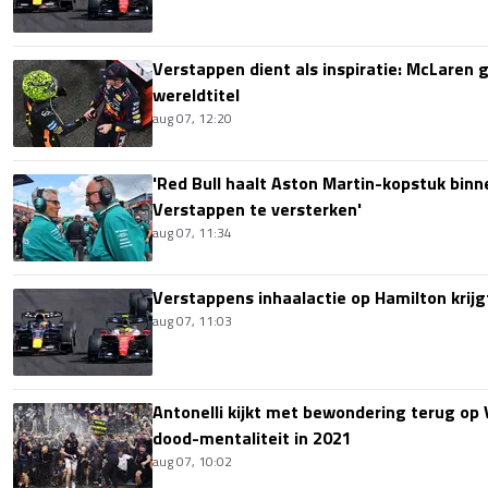
Verstappen dient als inspiratie: McLaren ge
wereldtitel
aug 07, 12:20
'Red Bull haalt Aston Martin-kopstuk bin
Verstappen te versterken'
aug 07, 11:34
Verstappens inhaalactie op Hamilton krijg
aug 07, 11:03
Antonelli kijkt met bewondering terug op
dood-mentaliteit in 2021
aug 07, 10:02