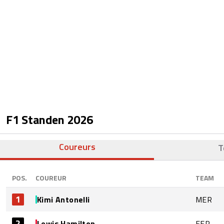
F1 Standen
2026
Coureurs
T
POS.
COUREUR
TEAM
1
Kimi Antonelli
MER
2
Lewis Hamilton
FER