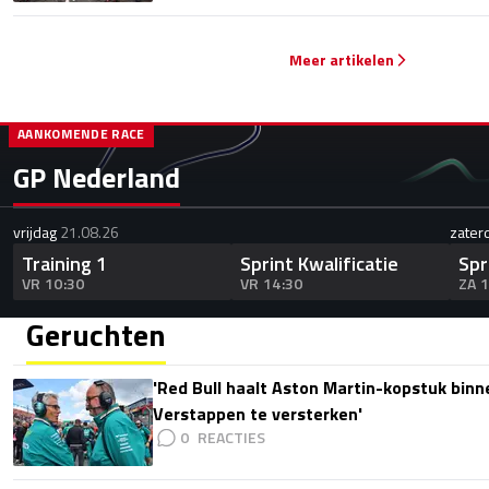
Meer artikelen
AANKOMENDE RACE
GP Nederland
vrijdag
21.08.26
zater
Training 1
Sprint Kwalificatie
Spr
VR 10:30
VR 14:30
ZA 
Geruchten
'Red Bull haalt Aston Martin-kopstuk bin
Verstappen te versterken'
0