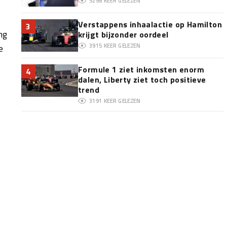
5298
KEER GELEZEN
Verstappens inhaalactie op Hamilton
3
ng
krijgt bijzonder oordeel
3915
KEER GELEZEN
e
Formule 1 ziet inkomsten enorm
4
dalen, Liberty ziet toch positieve
trend
3191
KEER GELEZEN