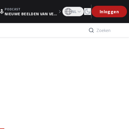
PODCAST
OGP
Inloggen
NL
NIEUWE BEELDEN VAN VER
STAPPEN EN WOLFF: 'WIE
WEET IS ER NU GETEKEND'