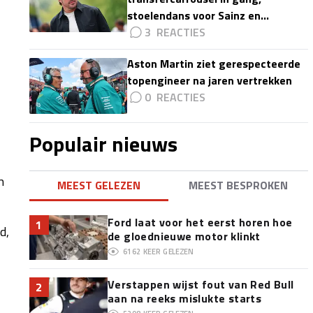
stoelendans voor Sainz en
Colapinto'
3
Aston Martin ziet gerespecteerde
topengineer na jaren vertrekken
0
Populair nieuws
n
MEEST GELEZEN
MEEST BESPROKEN
Ford laat voor het eerst horen hoe
1
d,
de gloednieuwe motor klinkt
6162
KEER GELEZEN
Verstappen wijst fout van Red Bull
2
aan na reeks mislukte starts