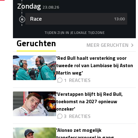
Zondag
23.08.26
Race
13:00
TIJDEN ZIJN IN JE LOKALE TIJDZONE
Geruchten
MEER GERUCHTEN
'Red Bull haalt versterking voor
tweede rol van Lambiase bij Aston
Martin weg'
1
'Verstappen blijft bij Red Bull,
toekomst na 2027 opnieuw
onzeker'
3
'Alonso zet mogelijk
transfercarrousel in gang,