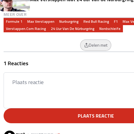
MEER OVER
Formule 1
Max Verstappen
Nurburgring
Red Bull Racing
F1
Max V
Verstappen.com Racing
24 Uur Van De Nürburgring
Nordschleife
Delen met
1 Reacties
PLAATS REACTIE