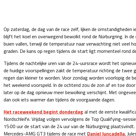
Op zaterdag, de dag van de race zelf, lijken de omstandigheden ie
blijft het koel en overwegend bewolkt rond de Nürburgring. In d
buien vallen, terwijl de temperatuur naar verwachting niet veel 
graden. De kans op regen tijdens de start ligt momenteel rond de
Tijdens de nachtelijke uren van de 24-uursrace wordt het opnieu
de huidige voorspellingen zakt de temperatuur richting de twee gr
regen dan kleiner te worden. Voor zondag worden voorlopig de 
het weekend voorspeld. In de ochtend zou de zon af en toe door
later op de dag opnieuw meer bewolking verschijnt. Met ongevee
dan ook iets warmer dan tijdens de voorgaande dagen.
Het raceweekend begint donderdag
al met de eerste kwalific
Nordschleife. Vrijdag volgen vervolgens de Top Qualifying-sess
15:00 uur de start van de 24 uur van de Nürburgring plaatsvindt.
Mercedes-AMG GT3 tijdens de race met
Daniel Juncadella
, Jul