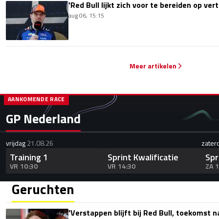
'Red Bull lijkt zich voor te bereiden op ve
aug 06, 15:15
Meer artikelen
AANKOMENDE RACE
GP Nederland
vrijdag
21.08.26
zater
Training 1
Sprint Kwalificatie
Spr
VR 10:30
VR 14:30
ZA 
Geruchten
'Verstappen blijft bij Red Bull, toekomst 