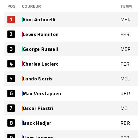
POS.
COUREUR
TEAM
1
Kimi Antonelli
MER
2
Lewis Hamilton
FER
3
George Russell
MER
4
Charles Leclerc
FER
5
Lando Norris
MCL
6
Max Verstappen
RBR
7
Oscar Piastri
MCL
8
Isack Hadjar
RBR
9
Liam Lawson
RCB