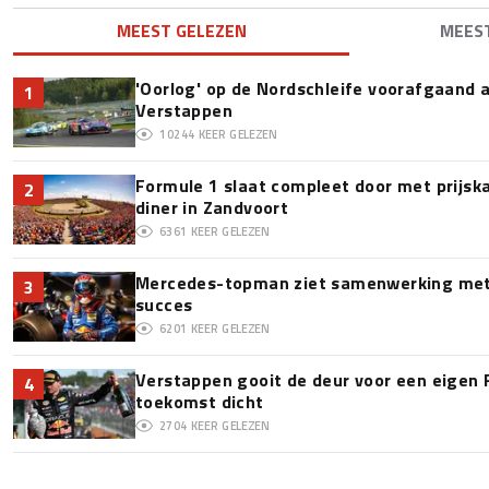
MEEST GELEZEN
MEES
'Oorlog' op de Nordschleife voorafgaand
1
Verstappen
10244
KEER GELEZEN
Formule 1 slaat compleet door met prijska
2
diner in Zandvoort
6361
KEER GELEZEN
Mercedes-topman ziet samenwerking met 
3
succes
6201
KEER GELEZEN
Verstappen gooit de deur voor een eigen 
4
toekomst dicht
2704
KEER GELEZEN