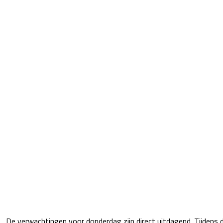
De verwachtingen voor donderdag zijn direct uitdagend. Tijdens 