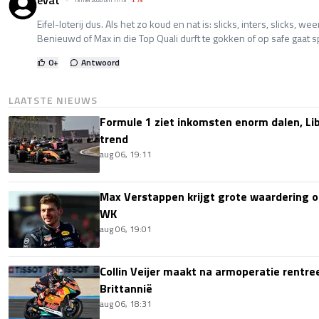
evat
13 mei 2026 om 11:13
+
73
Eifel-loterij dus. Als het zo koud en nat is: slicks, inters, slicks, we
Benieuwd of Max in die Top Quali durft te gokken of op safe gaat 
0
+
Antwoord
LAATSTE NIEUWS
Formule 1 ziet inkomsten enorm dalen, Lib
trend
aug 06, 19:11
Max Verstappen krijgt grote waardering 
WK
aug 06, 19:01
Collin Veijer maakt na armoperatie rentre
Brittannië
aug 06, 18:31