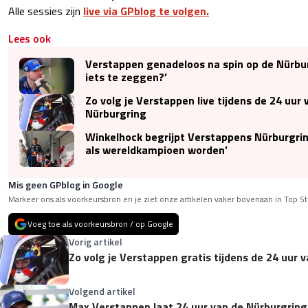
Alle sessies zijn
live via GPblog te volgen.
Lees ook
Verstappen genadeloos na spin op de Nürbu
iets te zeggen?’
Zo volg je Verstappen live tijdens de 24 uur 
Nürburgring
Winkelhock begrijpt Verstappens Nürburgrin
als wereldkampioen worden’
Mis geen GPblog in Google
Markeer ons als voorkeursbron en je ziet onze artikelen vaker bovenaan in Top St
Voeg toe als voorkeursbron / op Google
Vorig artikel
Zo volg je Verstappen gratis tijdens de 24 uur 
Volgend artikel
Max Verstappen laat 24 uur van de Nürburgrin