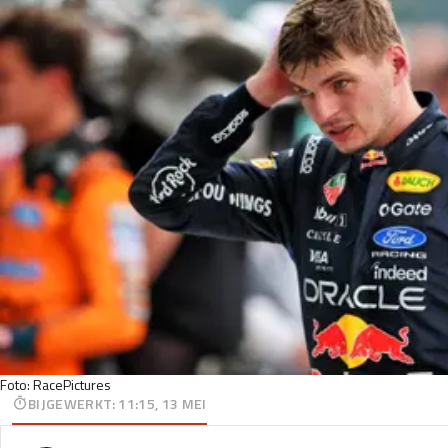
Foto: RacePictures
BIJGEWERKT
:
11:15, 13 MEI