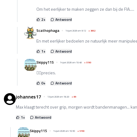
Om het eerlijker te maken zeggen ze dan bij de FIA.....
2
+
Antwoord
Scathophaga
14 juni 2026 om 9:12
+
3852
En met eerlijker bedoelen ze natuurlijk meer manipule
1
+
Antwoord
Skippy115
14 juni 2026 om 10:48
+
5190
👍🏻precies.
0
+
Antwoord
johannes17
13 juni 2026 om 18:20
+
89
Max klaagt terecht over grip, morgen wordt bandenmanagen... ka
1
+
Antwoord
Skippy115
14 juni 2026 om 10:50
+
5190