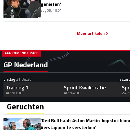
genieten'
aug 08, 16:04
Meer artikelen
AANKOMENDE RACE
GP Nederland
vrijdag
21.08.26
zater
Training 1
Sprint Kwalificatie
Spr
VR 10:30
VR 14:30
ZA 
Geruchten
'Red Bull haalt Aston Martin-kopstuk bin
Verstappen te versterken'