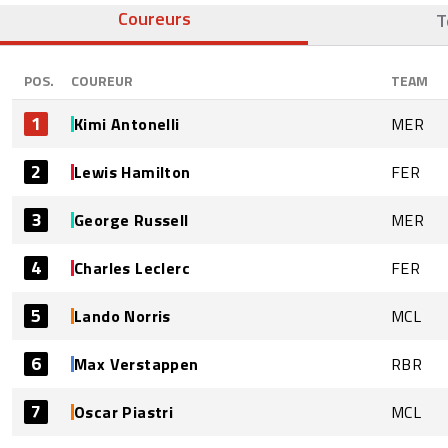
Coureurs
T
POS.
COUREUR
TEAM
1
Kimi Antonelli
MER
2
Lewis Hamilton
FER
3
George Russell
MER
4
Charles Leclerc
FER
5
Lando Norris
MCL
6
Max Verstappen
RBR
7
Oscar Piastri
MCL