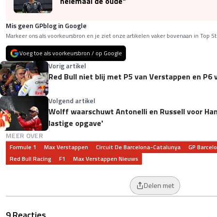
helemaal de oude"
Mis geen GPblog in Google
Markeer ons als voorkeursbron en je ziet onze artikelen vaker bovenaan in Top St
Voeg toe als voorkeursbron / op Google
Vorig artikel
Red Bull niet blij met P5 van Verstappen en P6 
Volgend artikel
Wolff waarschuwt Antonelli en Russell voor Ham
lastige opgave'
MEER OVER
Formule 1
Max Verstappen
Circuit De Barcelona-Catalunya
GP Barcel
Red Bull Racing
F1
Max Verstappen Nieuws
Delen met
9 Reacties