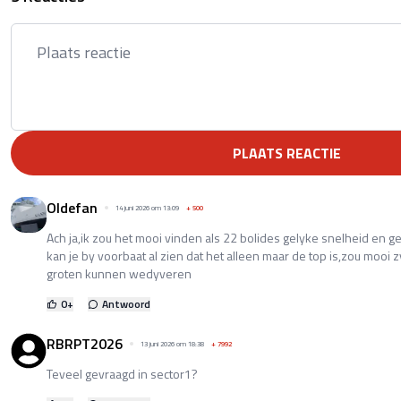
PLAATS REACTIE
Oldefan
14 juni 2026 om 13:09
+
500
Ach ja,ik zou het mooi vinden als 22 bolides gelyke snelheid en 
kan je by voorbaat al zien dat het alleen maar de top is,zou mooi z
groten kunnen wedyveren
0
+
Antwoord
RBRPT2026
13 juni 2026 om 18:38
+
7992
Teveel gevraagd in sector1?