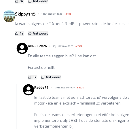
0
+
Antwoord
Skippy115
13 juni 2026 om 18:29
+
5190
Ja want volgens de FIA heeft RedBull powertrains de beste ice van
1
+
Antwoord
RBRPT2026
13 juni 2026 om 18:39
+
7992
En alle teams zeggen hue? Hoe kan dat.
Fia test de helft.
3
+
Antwoord
Padde71
13 juni 2026 om 19:37
+
1674
En laat de teams met een 'achterstand' vervolgens de
motor - ice en elektrisch - minimaal 2x verbeteren.
En als de teams die verbeteringen niet vóór het vol
implementeren, blijft RBPT dus de sterkste en krijgen 
verbetermomenten bij.