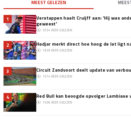
MEEST GELEZEN
MEES
Verstappen haalt Cruijff aan: 'Hij was and
1
geweest'
3334
KEER GELEZEN
Hadjar merkt direct hoe hoog de lat ligt 
2
1828
KEER GELEZEN
Circuit Zandvoort deelt update van verbo
3
1574
KEER GELEZEN
Red Bull kan beoogde opvolger Lambiase v
4
1506
KEER GELEZEN