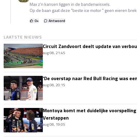
Max z'n kansen liggen in de bandenwissels.
Op de baan gaat deze "beste ice motor " geen eieren brek
0
+
Antwoord
LAATSTE NIEUWS
Circuit Zandvoort deelt update van verbo
aug 08, 21:45
'De overstap naar Red Bull Racing was een
aug 08, 20:15
Montoya komt met duidelijke voorspellin
Verstappen
aug 08, 19:05