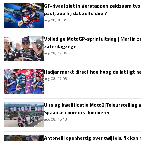
GT-rivaal ziet in Verstappen zeldzaam type
past, zou hij dat zelfs doen'
aug 08, 18:01
Volledige MotoGP-sprintuitslag | Martin z
zaterdagzege
aug 08, 17:36
Hadjar merkt direct hoe hoog de lat ligt 
aug 08, 17:03
Uitslag kwalificatie Moto2|Teleurstelling 
Spaanse coureurs domineren
aug 08, 16:43
Antonelli openhartig over twijfels: 'Ik kon