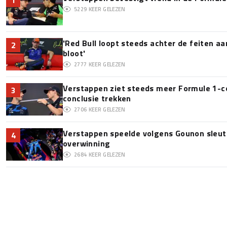
5229
KEER GELEZEN
'Red Bull loopt steeds achter de feiten a
2
bloot'
2777
KEER GELEZEN
Verstappen ziet steeds meer Formule 1-c
3
conclusie trekken
2706
KEER GELEZEN
Verstappen speelde volgens Gounon sleute
4
overwinning
2684
KEER GELEZEN