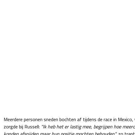
Meerdere personen sneden bochten af tijdens de race in Mexico, 
zorgde bij Russell:
"Ik heb het er lastig mee, begrijpen hoe meer
konden afsnijden maar hun positie mochten behouden",
zo trap