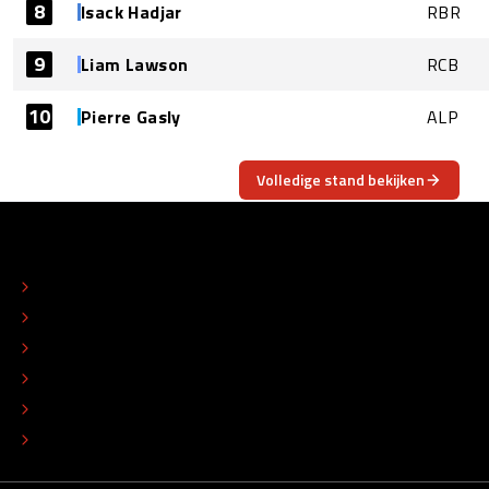
8
Isack Hadjar
RBR
9
Liam Lawson
RCB
10
Pierre Gasly
ALP
Volledige stand bekijken
OVER
CONTACT
REDACTIONEEL STATUUT
COLOFON
ADVERTEREN
TIP DE REDACTIE
WERKEN BIJ