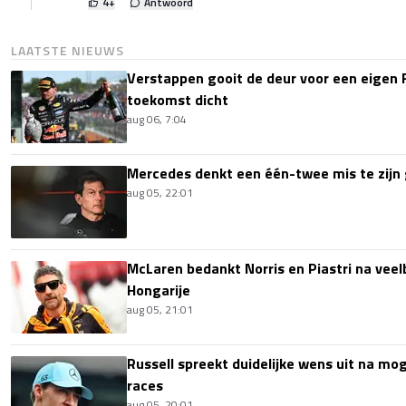
4
+
Antwoord
LAATSTE NIEUWS
Verstappen gooit de deur voor een eigen 
toekomst dicht
aug 06, 7:04
Mercedes denkt een één-twee mis te zijn 
aug 05, 22:01
McLaren bedankt Norris en Piastri na vee
Hongarije
aug 05, 21:01
Russell spreekt duidelijke wens uit na mog
races
aug 05, 20:01