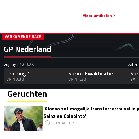
Meer artikelen
AANKOMENDE RACE
GP Nederland
vrijdag
21.08.26
zater
Training 1
Sprint Kwalificatie
Spr
VR 10:30
VR 14:30
ZA 
Geruchten
'Alonso zet mogelijk transfercarrousel in
Sainz en Colapinto'
3