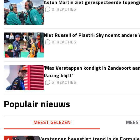
Aston Martin ziet gerespecteerde topengi
0
Niet Russell of Piastri: Sky noemt ander
0
'Max Verstappen kondigt in Zandvoort aan d
Racing blijft'
5
Populair nieuws
MEEST GELEZEN
MEES
Verstappen bevestigt trend in de Formule 1:
1