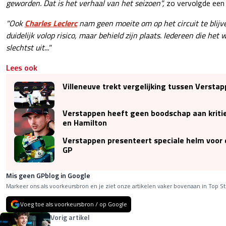
geworden. Dat is het verhaal van het seizoen",
zo vervolgde een
"Ook
Charles Leclerc
nam geen moeite om op het circuit te blijv
duidelijk volop risico, maar behield zijn plaats. Iedereen die he
slechtst uit..."
Lees ook
Villeneuve trekt vergelijking tussen Verstap
Verstappen heeft geen boodschap aan kritie
en Hamilton
Verstappen presenteert speciale helm voor 
GP
Mis geen GPblog in Google
Markeer ons als voorkeursbron en je ziet onze artikelen vaker bovenaan in Top St
Voeg toe als voorkeursbron / op Google
Vorig artikel