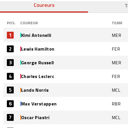
Coureurs
T
POS.
COUREUR
TEAM
1
Kimi Antonelli
MER
2
Lewis Hamilton
FER
3
George Russell
MER
4
Charles Leclerc
FER
5
Lando Norris
MCL
6
Max Verstappen
RBR
7
Oscar Piastri
MCL