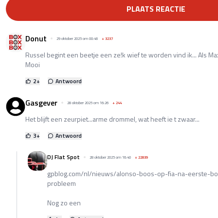
PLAATS REACTIE
Donut
29 oktober 2025 om 00:46
+
3237
Russel begint een beetje een ze!k wief te worden vind ik... Als Max 
Mooi
2
+
Antwoord
Gasgever
28 oktober 2025 om 16:26
+
244
Het blijft een zeurpiet...arme drommel, wat heeft ie t zwaar...
3
+
Antwoord
DJ Flat Spot
28 oktober 2025 om 16:40
+
22839
gpblog.com/nl/nieuws/alonso-boos-op-fia-na-eerste-boc
probleem
Nog zo een