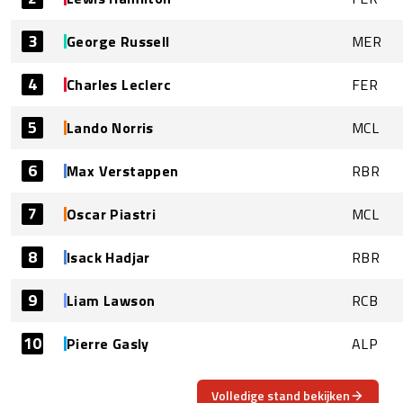
3
George Russell
MER
4
Charles Leclerc
FER
5
Lando Norris
MCL
6
Max Verstappen
RBR
7
Oscar Piastri
MCL
8
Isack Hadjar
RBR
9
Liam Lawson
RCB
10
Pierre Gasly
ALP
Volledige stand bekijken