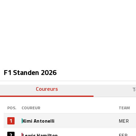
F1 Standen
2026
Coureurs
T
POS.
COUREUR
TEAM
1
Kimi Antonelli
MER
2
Lewis Hamilton
FER