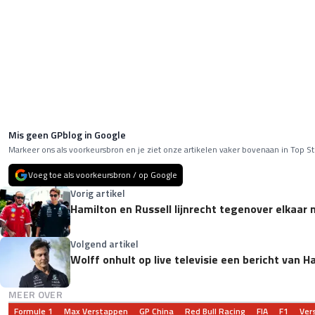
Mis geen GPblog in Google
Markeer ons als voorkeursbron en je ziet onze artikelen vaker bovenaan in Top St
Voeg toe als voorkeursbron / op Google
Vorig artikel
Hamilton en Russell lijnrecht tegenover elkaar n
Volgend artikel
Wolff onhult op live televisie een bericht van H
MEER OVER
Formule 1
Max Verstappen
GP China
Red Bull Racing
FIA
F1
Ver