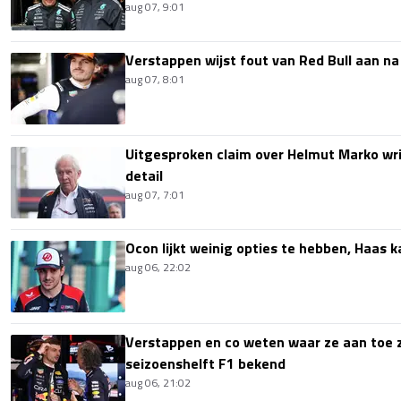
aug 07, 9:01
Verstappen wijst fout van Red Bull aan na
aug 07, 8:01
Uitgesproken claim over Helmut Marko wri
detail
aug 07, 7:01
Ocon lijkt weinig opties te hebben, Haas k
aug 06, 22:02
Verstappen en co weten waar ze aan toe z
seizoenshelft F1 bekend
aug 06, 21:02