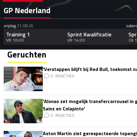
GP Nederland
vrijdag
21.08.26
zater
Training 1
Sprint Kwalificatie
Spr
VR 10:30
VR 14:30
ZA 
Geruchten
'Verstappen blijft bij Red Bull, toekomst 
3
'Alonso zet mogelijk transfercarrousel in
Sainz en Colapinto'
3
Aston Martin ziet gerespecteerde topengi