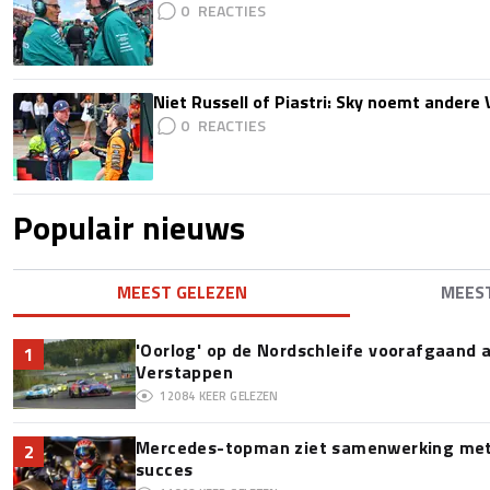
0
Niet Russell of Piastri: Sky noemt ander
0
Populair nieuws
MEEST GELEZEN
MEES
'Oorlog' op de Nordschleife voorafgaand
1
Verstappen
12084
KEER GELEZEN
Mercedes-topman ziet samenwerking met 
2
succes