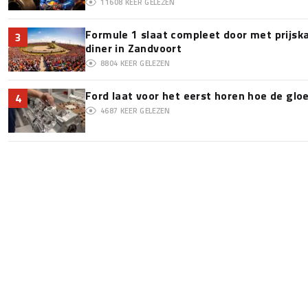
11608
KEER GELEZEN
Formule 1 slaat compleet door met prijska
3
diner in Zandvoort
8804
KEER GELEZEN
Ford laat voor het eerst horen hoe de glo
4
4687
KEER GELEZEN