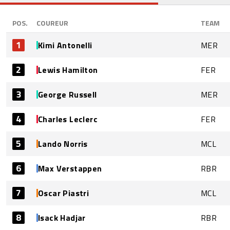
POS.
COUREUR
TEAM
1
Kimi Antonelli
MER
2
Lewis Hamilton
FER
3
George Russell
MER
4
Charles Leclerc
FER
5
Lando Norris
MCL
6
Max Verstappen
RBR
7
Oscar Piastri
MCL
8
Isack Hadjar
RBR