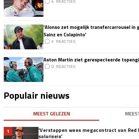
4
'Alonso zet mogelijk transfercarrousel in
Sainz en Colapinto'
3
Aston Martin ziet gerespecteerde topengi
0
Populair nieuws
MEEST GELEZEN
MEES
'Verstappen wees megacontract van Red 
1
salariseis'