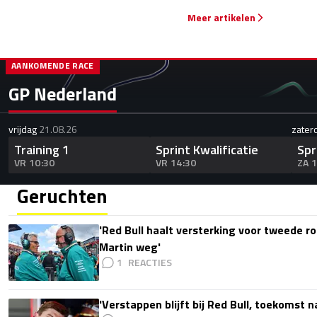
Meer artikelen
AANKOMENDE RACE
GP Nederland
vrijdag
21.08.26
zater
Training 1
Sprint Kwalificatie
Spr
VR 10:30
VR 14:30
ZA 
Geruchten
'Red Bull haalt versterking voor tweede ro
Martin weg'
1
'Verstappen blijft bij Red Bull, toekomst 