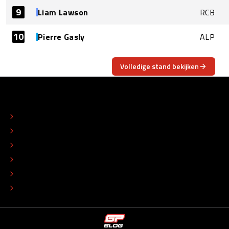
9
Liam Lawson
RCB
10
Pierre Gasly
ALP
Volledige stand bekijken
OVER
CONTACT
REDACTIONEEL STATUUT
COLOFON
ADVERTEREN
TIP DE REDACTIE
WERKEN BIJ