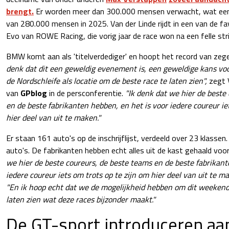
brengt.
Er worden meer dan 300.000 mensen verwacht, wat een r
van 280.000 mensen in 2025. Van der Linde rijdt in een van de
Evo van ROWE Racing, die vorig jaar de race won na een felle stri
BMW komt aan als 'titelverdediger' en hoopt het record van zeg
denk dat dit een geweldig evenement is, een geweldige kans vo
de Nordschleife als locatie om de beste race te laten zien",
zegt V
van
GPblog
in de persconferentie.
"Ik denk dat we hier de beste
en de beste fabrikanten hebben, en het is voor iedere coureur ie
hier deel van uit te maken."
Er staan 161 auto's op de inschrijflijst, verdeeld over 23 klassen.
auto's. De fabrikanten hebben echt alles uit de kast gehaald voor
we hier de beste coureurs, de beste teams en de beste fabrikant
iedere coureur iets om trots op te zijn om hier deel van uit te m
"En ik hoop echt dat we de mogelijkheid hebben om dit weekend
laten zien wat deze races bijzonder maakt."
De GT-sport introduceren aa