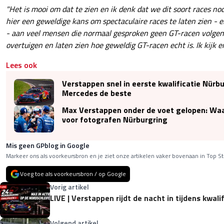
"Het is mooi om dat te zien en ik denk dat we dit soort races n
hier een geweldige kans om spectaculaire races te laten zien - 
- aan veel mensen die normaal gesproken geen GT-racen volge
overtuigen en laten zien hoe geweldig GT-racen echt is. Ik kijk e
Lees ook
Verstappen snel in eerste kwalificatie Nürbu
Mercedes de beste
Max Verstappen onder de voet gelopen: Wa
voor fotografen Nürburgring
Mis geen GPblog in Google
Markeer ons als voorkeursbron en je ziet onze artikelen vaker bovenaan in Top St
Voeg toe als voorkeursbron / op Google
Vorig artikel
LIVE | Verstappen rijdt de nacht in tijdens kwal
Volgend artikel