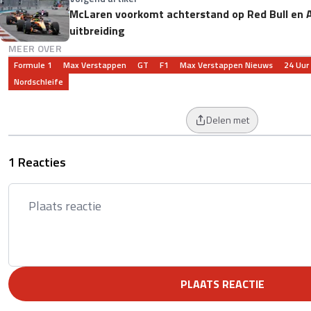
McLaren voorkomt achterstand op Red Bull en 
uitbreiding
MEER OVER
Formule 1
Max Verstappen
GT
F1
Max Verstappen Nieuws
24 Uur
Nordschleife
Delen met
1 Reacties
PLAATS REACTIE