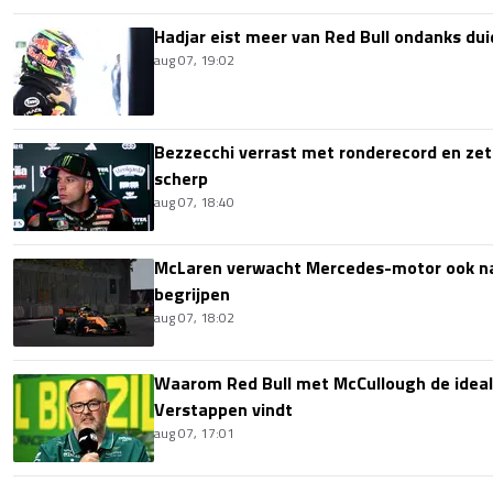
Hadjar eist meer van Red Bull ondanks dui
aug 07, 19:02
Bezzecchi verrast met ronderecord en zet t
scherp
aug 07, 18:40
McLaren verwacht Mercedes-motor ook na 
begrijpen
aug 07, 18:02
Waarom Red Bull met McCullough de idea
Verstappen vindt
aug 07, 17:01