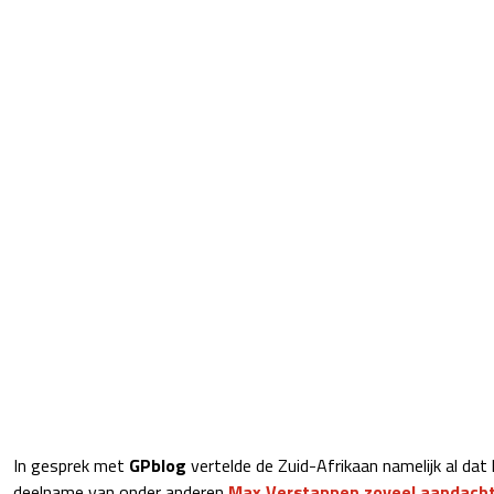
In gesprek met
GPblog
vertelde de Zuid-Afrikaan namelijk al dat 
deelname van onder anderen
Max Verstappen
zoveel aandacht