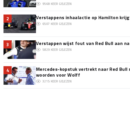
9568
KEER GELEZEN
Verstappens inhaalactie op Hamilton krijg
2
6507
KEER GELEZEN
Verstappen wijst fout van Red Bull aan na
3
5829
KEER GELEZEN
Mercedes-kopstuk vertrekt naar Red Bull
4
woorden voor Wolff
3215
KEER GELEZEN