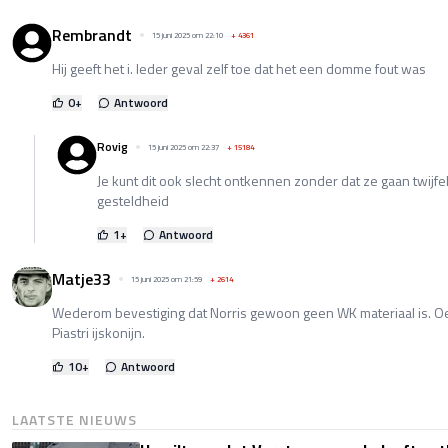
Rembrandt
15 juni 2025 om 22:10
+
4361
Hij geeft het i. Ieder geval zelf toe dat het een domme fout was
0
+
Antwoord
Rovig
15 juni 2025 om 22:37
+
15184
Je kunt dit ook slecht ontkennen zonder dat ze gaan twijfe
gesteldheid
1
+
Antwoord
Matje33
15 juni 2025 om 21:59
+
2614
Wederom bevestiging dat Norris gewoon geen WK materiaal is. O
Piastri ijskonijn.
10
+
Antwoord
LAATSTE NIEUWS