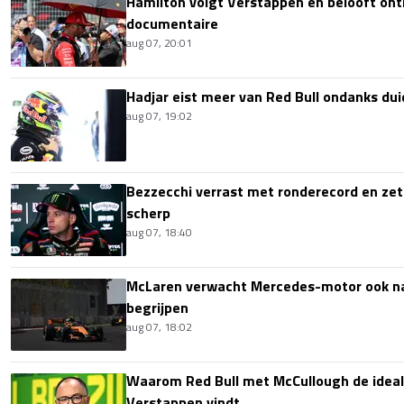
Hamilton volgt Verstappen en belooft onth
documentaire
aug 07, 20:01
Hadjar eist meer van Red Bull ondanks dui
aug 07, 19:02
Bezzecchi verrast met ronderecord en zet t
scherp
aug 07, 18:40
McLaren verwacht Mercedes-motor ook na 
begrijpen
aug 07, 18:02
Waarom Red Bull met McCullough de idea
Verstappen vindt