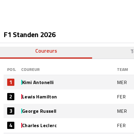
F1 Standen
2026
Coureurs
T
POS.
COUREUR
TEAM
1
Kimi Antonelli
MER
2
Lewis Hamilton
FER
3
George Russell
MER
4
Charles Leclerc
FER