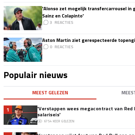
'Alonso zet mogelijk transfercarrousel in
Sainz en Colapinto'
3
Aston Martin ziet gerespecteerde topengi
0
Populair nieuws
MEEST GELEZEN
MEES
'Verstappen wees megacontract van Red 
1
salariseis'
6754
KEER GELEZEN