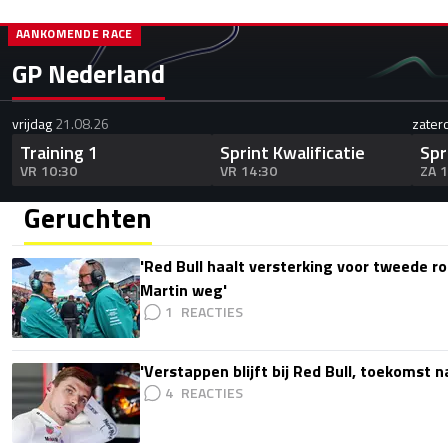
AANKOMENDE RACE
GP Nederland
vrijdag
21.08.26
zater
Training 1
Sprint Kwalificatie
Spr
VR 10:30
VR 14:30
ZA 
Geruchten
'Red Bull haalt versterking voor tweede ro
Martin weg'
1
'Verstappen blijft bij Red Bull, toekomst 
4