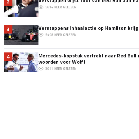
Verstappen wijst fout van Red Bull aan na
2
5614
KEER GELEZEN
Verstappens inhaalactie op Hamilton krijg
3
5498
KEER GELEZEN
Mercedes-kopstuk vertrekt naar Red Bull
4
woorden voor Wolff
3041
KEER GELEZEN