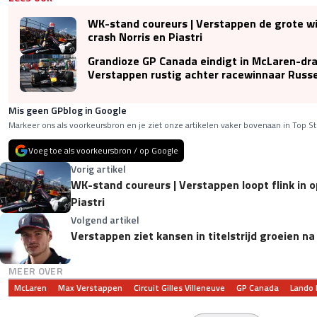
WK-stand coureurs | Verstappen de grote w
crash Norris en Piastri
Grandioze GP Canada eindigt in McLaren-dr
Verstappen rustig achter racewinnaar Russe
Mis geen GPblog in Google
Markeer ons als voorkeursbron en je ziet onze artikelen vaker bovenaan in Top St
Voeg toe als voorkeursbron / op Google
Vorig artikel
WK-stand coureurs | Verstappen loopt flink in o
Piastri
Volgend artikel
Verstappen ziet kansen in titelstrijd groeien n
MEER OVER
McLaren
Max Verstappen
Circuit Gilles Villeneuve
GP Canada
Lando 