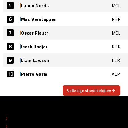
5
Lando Norris
MCL
6
Max Verstappen
RBR
7
Oscar Piastri
MCL
8
Isack Hadjar
RBR
9
Liam Lawson
RCB
10
Pierre Gasly
ALP
Volledige stand bekijken
OVER
CONTACT
REDACTIONEEL STATUUT