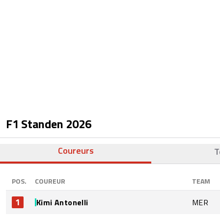
F1 Standen
2026
Coureurs
T
POS.
COUREUR
TEAM
1
Kimi Antonelli
MER