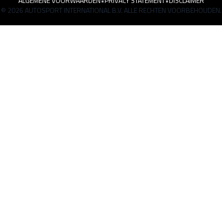
ALGEMENE VOORWAARDEN
•
PRIVACY STATEMENT
•
DISCLAIMER
© 2026 AUTOSPORT INTERNATIONAL B.V. ALLE RECHTEN VOORBEHOUDEN.