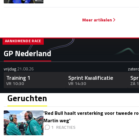
Meer artikelen
AANKOMENDE RACE
GP Nederland
vrijdag
21.08.26
zater
Training 1
Sprint Kwalificatie
Spr
VR 10:30
VR 14:30
ZA 
Geruchten
'Red Bull haalt versterking voor tweede ro
Martin weg'
1