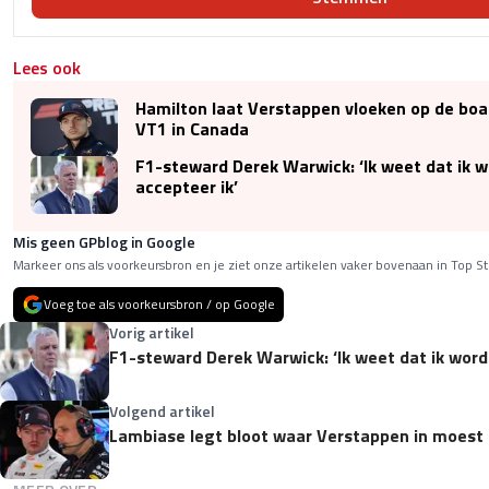
Lees ook
Hamilton laat Verstappen vloeken op de boar
VT1 in Canada
F1-steward Derek Warwick: ‘Ik weet dat ik w
accepteer ik’
Mis geen GPblog in Google
Markeer ons als voorkeursbron en je ziet onze artikelen vaker bovenaan in Top St
Voeg toe als voorkeursbron / op Google
Vorig artikel
F1-steward Derek Warwick: ‘Ik weet dat ik word
Volgend artikel
Lambiase legt bloot waar Verstappen in moest