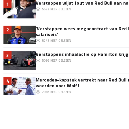
Verstappen wijst fout van Red Bull aan na
1
5522
KEER GELEZEN
'Verstappen wees megacontract van Red 
2
salariseis'
5248
KEER GELEZEN
Verstappens inhaalactie op Hamilton krijg
3
5096
KEER GELEZEN
Mercedes-kopstuk vertrekt naar Red Bull
4
woorden voor Wolff
2987
KEER GELEZEN