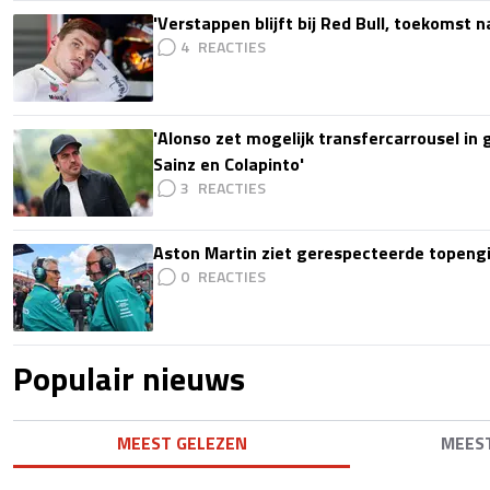
'Verstappen blijft bij Red Bull, toekomst 
4
'Alonso zet mogelijk transfercarrousel in
Sainz en Colapinto'
3
Aston Martin ziet gerespecteerde topengi
0
Populair nieuws
MEEST GELEZEN
MEES