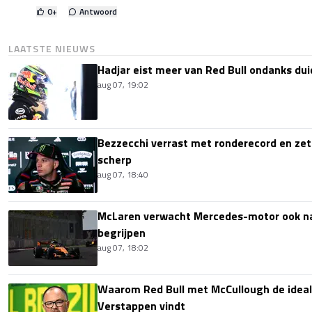
0
+
Antwoord
LAATSTE NIEUWS
Hadjar eist meer van Red Bull ondanks dui
aug 07, 19:02
Bezzecchi verrast met ronderecord en zet t
scherp
aug 07, 18:40
McLaren verwacht Mercedes-motor ook na 
begrijpen
aug 07, 18:02
Waarom Red Bull met McCullough de idea
Verstappen vindt