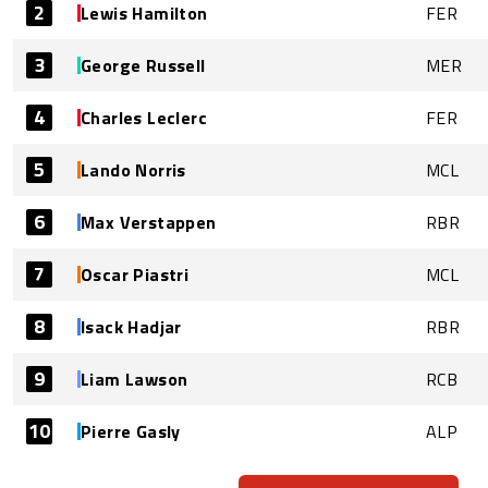
2
Lewis Hamilton
FER
3
George Russell
MER
4
Charles Leclerc
FER
5
Lando Norris
MCL
6
Max Verstappen
RBR
7
Oscar Piastri
MCL
8
Isack Hadjar
RBR
9
Liam Lawson
RCB
10
Pierre Gasly
ALP