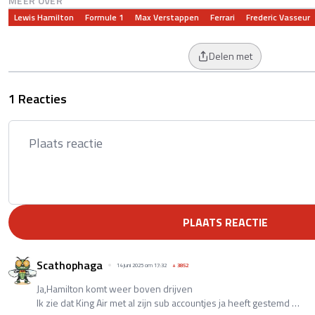
MEER OVER
Lewis Hamilton
Formule 1
Max Verstappen
Ferrari
Frederic Vasseur
Delen met
1 Reacties
PLAATS REACTIE
Scathophaga
14 juni 2025 om 17:32
+
3852
Ja,Hamilton komt weer boven drijven
Ik zie dat King Air met al zijn sub accountjes ja heeft gestemd …