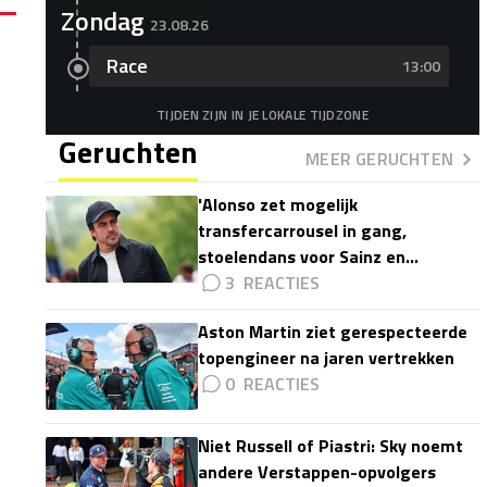
Zondag
23.08.26
Race
13:00
TIJDEN ZIJN IN JE LOKALE TIJDZONE
Geruchten
MEER GERUCHTEN
'Alonso zet mogelijk
transfercarrousel in gang,
stoelendans voor Sainz en
Colapinto'
3
Aston Martin ziet gerespecteerde
topengineer na jaren vertrekken
0
Niet Russell of Piastri: Sky noemt
andere Verstappen-opvolgers