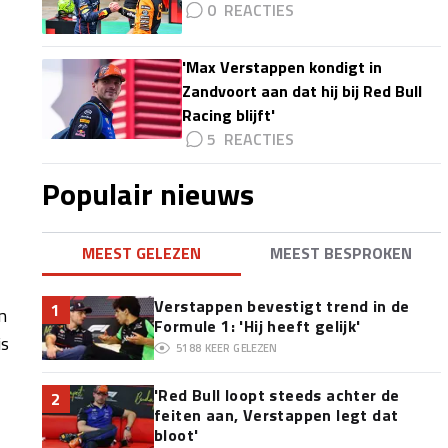
0
'Max Verstappen kondigt in
Zandvoort aan dat hij bij Red Bull
Racing blijft'
5
Populair nieuws
MEEST GELEZEN
MEEST BESPROKEN
Verstappen bevestigt trend in de
1
n
Formule 1: 'Hij heeft gelijk'
is
5188
KEER GELEZEN
'Red Bull loopt steeds achter de
2
feiten aan, Verstappen legt dat
bloot'