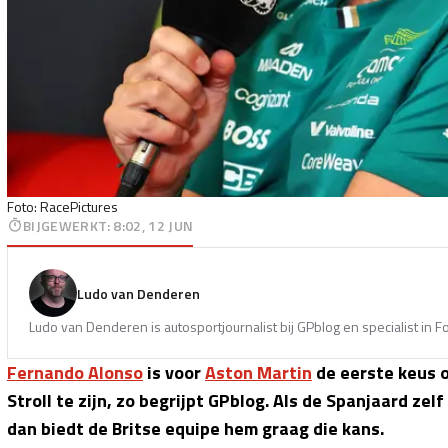
Foto: RacePictures
BIJGEWERKT
:
8:02, 12 JUN
Ludo van Denderen
Ludo van Denderen is autosportjournalist bij GPblog en specialist in 
Fernando Alonso
is voor
Aston Martin
de eerste keus 
Stroll te zijn, zo begrijpt GPblog. Als de Spanjaard zel
dan biedt de Britse equipe hem graag die kans.