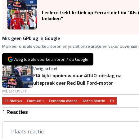
Leclerc trekt kritiek op Ferrari niet in: "Als
bekeken"
Mis geen GPblog in Google
Markeer ons als voorkeursbron en je ziet onze artikelen vaker bovenaan 
Voeg toe als voorkeursbron / op Google
Vorig artikel
FIA kijkt opnieuw naar ADUO-uitslag na
uitspraak over Red Bull Ford-motor
MEER OVER
F1 Nieuws
Formule 1
Fernando Alonso
Aston Martin
F1
1 Reacties