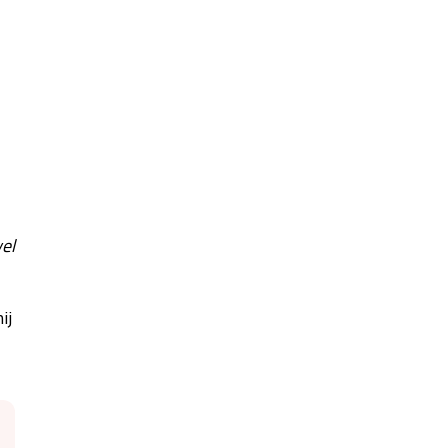
wel
ij