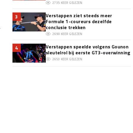
2735
KEER GELEZEN
Verstappen ziet steeds meer
3
Formule 1-coureurs dezelfde
conclusie trekken
2690
KEER GELEZEN
Verstappen speelde volgens Gounon
4
sleutelrol bij eerste GT3-overwinning
2653
KEER GELEZEN