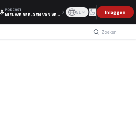
PODCAST
OGP
Inloggen
NL
NIEUWE BEELDEN VAN VER
STAPPEN EN WOLFF: 'WIE
WEET IS ER NU GETEKEND'