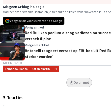
Mis geen GPblog in Google
Markeer ons als voorkeursbron en je ziet onze artikelen vaker bovenaan in Top St
Voeg toe als voorkeursbron / op Google
Vorig artikel
Red Bull kan podium alsnog verliezen na succesv
verzoek Alpine
Volgend artikel
Antonelli reageert verrast op FIA-besluit Red B
sterker worden'
MEER OVER
Fernando Alonso
Aston Martin
F1
Delen met
3 Reacties