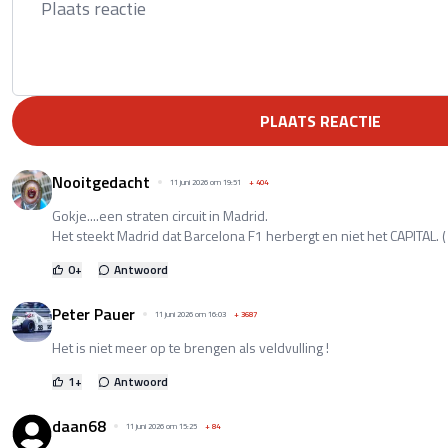
PLAATS REACTIE
Nooitgedacht
11 juni 2026 om 19:51
+
404
Gokje....een straten circuit in Madrid.
Het steekt Madrid dat Barcelona F1 herbergt en niet het CAPITAL. (
0
+
Antwoord
Peter Pauer
11 juni 2026 om 16:03
+
3687
Het is niet meer op te brengen als veldvulling !
1
+
Antwoord
daan68
11 juni 2026 om 15:25
+
84