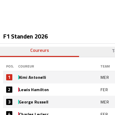
F1 Standen
2026
Coureurs
T
POS.
COUREUR
TEAM
1
Kimi Antonelli
MER
2
Lewis Hamilton
FER
3
George Russell
MER
4
Charles Leclerc
FER