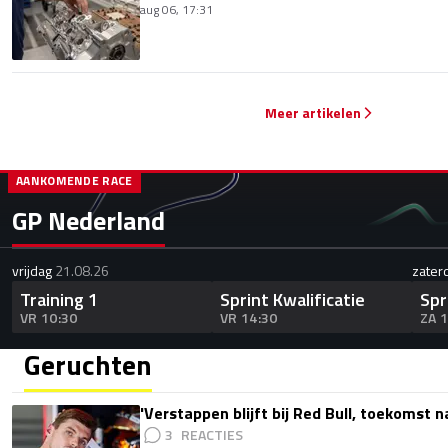
aug 06, 17:31
Meer artikelen
AANKOMENDE RACE
GP Nederland
vrijdag
21.08.26
zater
Training 1
Sprint Kwalificatie
Spr
VR 10:30
VR 14:30
ZA 
Geruchten
'Verstappen blijft bij Red Bull, toekomst 
3