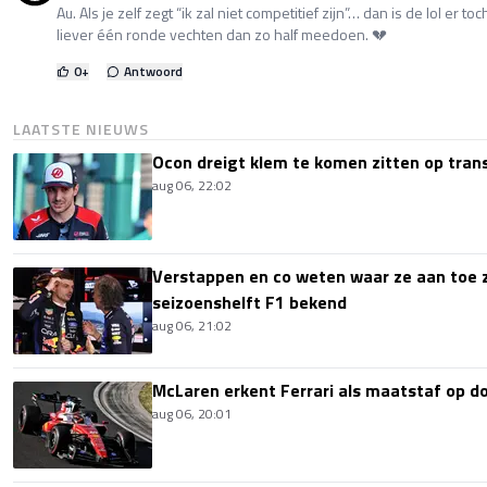
Au. Als je zelf zegt “ik zal niet competitief zijn”… dan is de lol er toc
liever één ronde vechten dan zo half meedoen. 💔
0
+
Antwoord
LAATSTE NIEUWS
Ocon dreigt klem te komen zitten op tran
aug 06, 22:02
Verstappen en co weten waar ze aan toe z
seizoenshelft F1 bekend
aug 06, 21:02
McLaren erkent Ferrari als maatstaf op 
aug 06, 20:01