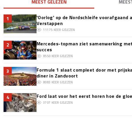
MEEST GELEZEN
MEES
'Oorlog' op de Nordschleife voorafgaand
1
Verstappen
11175
KEER GELEZEN
Mercedes-topman ziet samenwerking met 
2
succes
8550
KEER GELEZEN
Formule 1 slaat compleet door met prijska
3
diner in Zandvoort
8083
KEER GELEZEN
Ford laat voor het eerst horen hoe de glo
4
3707
KEER GELEZEN