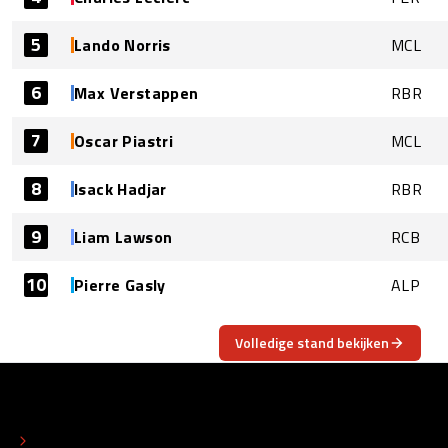
5
Lando Norris
MCL
6
Max Verstappen
RBR
7
Oscar Piastri
MCL
8
Isack Hadjar
RBR
9
Liam Lawson
RCB
10
Pierre Gasly
ALP
Volledige stand bekijken
OVER
CONTACT