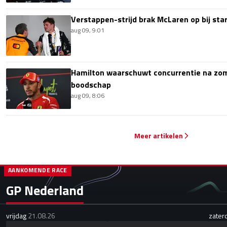
Verstappen-strijd brak McLaren op bij sta
aug 09, 9:01
Hamilton waarschuwt concurrentie na zom
boodschap
aug 09, 8:06
Meer artikelen
AANKOMENDE RACE
GP Nederland
vrijdag
21.08.26
zater