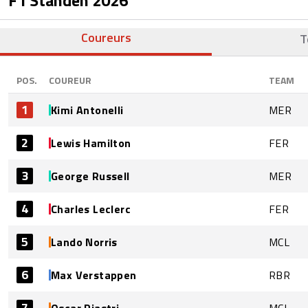
Coureurs
T
POS.
COUREUR
TEAM
1
Kimi Antonelli
MER
2
Lewis Hamilton
FER
3
George Russell
MER
4
Charles Leclerc
FER
5
Lando Norris
MCL
6
Max Verstappen
RBR
7
Oscar Piastri
MCL