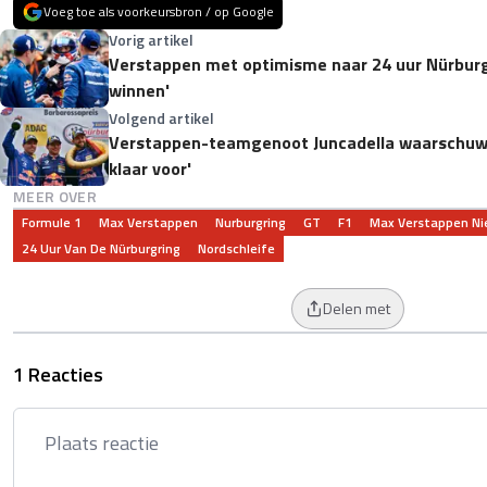
Voeg toe als voorkeursbron / op Google
Vorig artikel
Verstappen met optimisme naar 24 uur Nürburgr
winnen'
Volgend artikel
Verstappen-teamgenoot Juncadella waarschuwt 
klaar voor'
MEER OVER
Formule 1
Max Verstappen
Nurburgring
GT
F1
Max Verstappen N
24 Uur Van De Nürburgring
Nordschleife
Delen met
1 Reacties