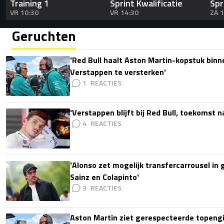
Training 1
Sprint Kwalificatie
Spr
VR 10:30
VR 14:30
ZA 
Geruchten
'Red Bull haalt Aston Martin-kopstuk bin
Verstappen te versterken'
1
'Verstappen blijft bij Red Bull, toekomst 
4
'Alonso zet mogelijk transfercarrousel in
Sainz en Colapinto'
3
Aston Martin ziet gerespecteerde topengi