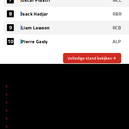
8
Isack Hadjar
RBR
9
Liam Lawson
RCB
10
Pierre Gasly
ALP
Volledige stand bekijken
OVER
CONTACT
REDACTIONEEL STATUUT
COLOFON
ADVERTEREN
TIP DE REDACTIE
WERKEN BIJ