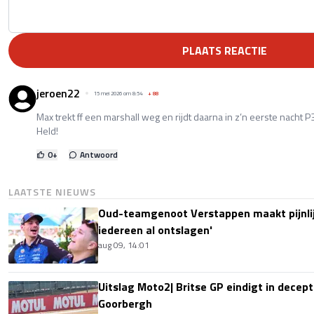
PLAATS REACTIE
jeroen22
15 mei 2026 om 8:54
+
88
Max trekt ff een marshall weg en rijdt daarna in z’n eerste nacht 
Held!
0
+
Antwoord
LAATSTE NIEUWS
Oud-teamgenoot Verstappen maakt pijnlijk
iedereen al ontslagen'
aug 09, 14:01
Uitslag Moto2| Britse GP eindigt in decept
Goorbergh