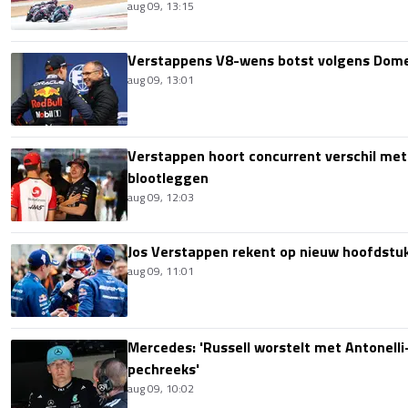
aug 09, 13:15
Verstappens V8-wens botst volgens Domen
aug 09, 13:01
Verstappen hoort concurrent verschil met
blootleggen
aug 09, 12:03
Jos Verstappen rekent op nieuw hoofdstu
aug 09, 11:01
Mercedes: 'Russell worstelt met Antonelli-
pechreeks'
aug 09, 10:02