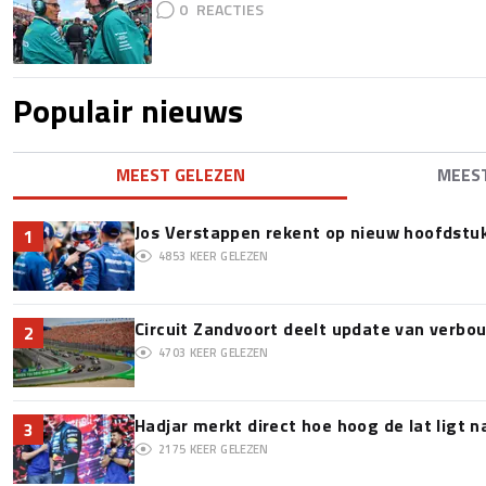
0
Populair nieuws
MEEST GELEZEN
MEES
Jos Verstappen rekent op nieuw hoofdstu
1
4853
KEER GELEZEN
Circuit Zandvoort deelt update van verbo
2
4703
KEER GELEZEN
Hadjar merkt direct hoe hoog de lat ligt 
3
2175
KEER GELEZEN