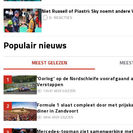
Niet Russell of Piastri: Sky noemt ander
0
Populair nieuws
MEEST GELEZEN
MEES
'Oorlog' op de Nordschleife voorafgaand
1
Verstappen
10491
KEER GELEZEN
Formule 1 slaat compleet door met prijska
2
diner in Zandvoort
6894
KEER GELEZEN
Mercedes-topman ziet samenwerking met 
3