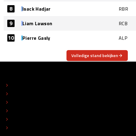
8
Isack Hadjar
RBR
9
Liam Lawson
RCB
10
Pierre Gasly
ALP
Volledige stand bekijken
OVER
CONTACT
REDACTIONEEL STATUUT
COLOFON
ADVERTEREN
TIP DE REDACTIE
WERKEN BIJ