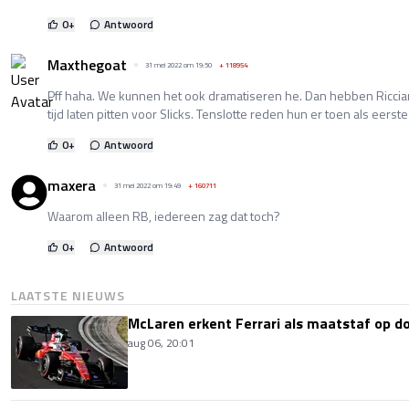
0
+
Antwoord
Maxthegoat
31 mei 2022 om 19:50
+
118954
Pff haha. We kunnen het ook dramatiseren he. Dan hebben Ricciar
tijd laten pitten voor Slicks. Tenslotte reden hun er toen als eerst
0
+
Antwoord
maxera
31 mei 2022 om 19:49
+
160711
Waarom alleen RB, iedereen zag dat toch?
0
+
Antwoord
LAATSTE NIEUWS
McLaren erkent Ferrari als maatstaf op 
aug 06, 20:01