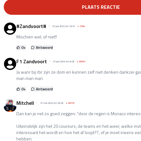
PLAATS REACTIE
#Zandvoort#
01 juni 2022 om 16:37
+
1704
Mischien wel, of niet!!
0
+
Antwoord
F1 Zandvoort
01 juni 2022 om 8:26
+
33157
Ja wanr bij rbr zijn ze dom en kunnen zelf niet denken dankzei 
man man man
0
+
Antwoord
Mitchell
31 mei 2022 om 20:26
+
32172
Dan kan je net zo goed zeggen: “door de regen is Monaco intere
Uiteindelijk zijn het 20 coureurs, de teams en het weer, welke i
interessant het wordt en hoe het af loopt??, of je moet ineens een
hebben.