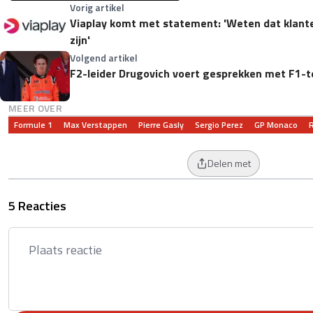
Vorig artikel
Viaplay komt met statement: 'Weten dat klante
zijn'
Volgend artikel
F2-leider Drugovich voert gesprekken met F1-te
MEER OVER
Formule 1
Max Verstappen
Pierre Gasly
Sergio Perez
GP Monaco
R
Delen met
5 Reacties