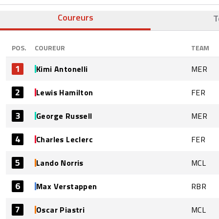
Coureurs
T
POS.
COUREUR
TEAM
1
Kimi Antonelli
MER
2
Lewis Hamilton
FER
3
George Russell
MER
4
Charles Leclerc
FER
5
Lando Norris
MCL
6
Max Verstappen
RBR
7
Oscar Piastri
MCL