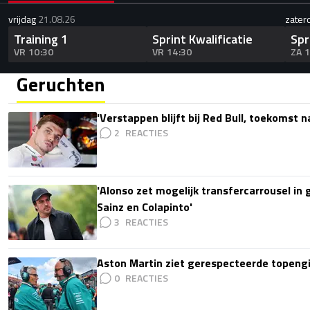
vrijdag
21.08.26
zater
Training 1
Sprint Kwalificatie
Spr
VR 10:30
VR 14:30
ZA 
Geruchten
'Verstappen blijft bij Red Bull, toekomst 
2
'Alonso zet mogelijk transfercarrousel in
Sainz en Colapinto'
3
Aston Martin ziet gerespecteerde topengi
0