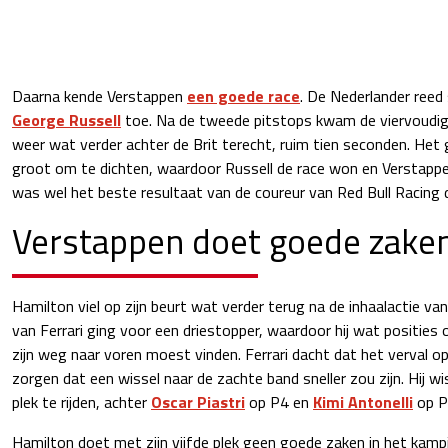
Daarna kende Verstappen
een goede race
. De Nederlander reed 
George Russell
toe. Na de tweede pitstops kwam de viervoudig
weer wat verder achter de Brit terecht, ruim tien seconden. Het ga
groot om te dichten, waardoor Russell de race won en Verstappe
was wel het beste resultaat van de coureur van Red Bull Racing d
Verstappen doet goede zaken
Hamilton viel op zijn beurt wat verder terug na de inhaalactie va
van Ferrari ging voor een driestopper, waardoor hij wat posities o
zijn weg naar voren moest vinden. Ferrari dacht dat het verval o
zorgen dat een wissel naar de zachte band sneller zou zijn. Hij wist
plek te rijden, achter
Oscar Piastri
op P4 en
Kimi Antonelli
op P
Hamilton doet met zijn vijfde plek geen goede zaken in het kamp