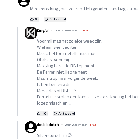
Mee eens King., niet zeuren. Heb genoten vandaag, dat w
9
+
Antwoord
KingAir
28 juni 2026 om 22:57
+
48574
Voor mij mag het zo elke week zijn.
Wiel aan wiel vechten.
Maakt het toch net allemaal mooi.
Of alvast voor mij.
Max ging hard, de RB liep mooi.
De Ferrari niet, liep te heet.
Maar nu op naar volgende week.
Ik ben benieuwd:
Mercedes of RBR ... ?
Ferrari misschien een kans als ze extra koeling hebbe
Ik zeg misschien ...
10
+
Antwoord
doubledutch
29 juni 2026 om 11:14
+
452
Silverstone brrh😊