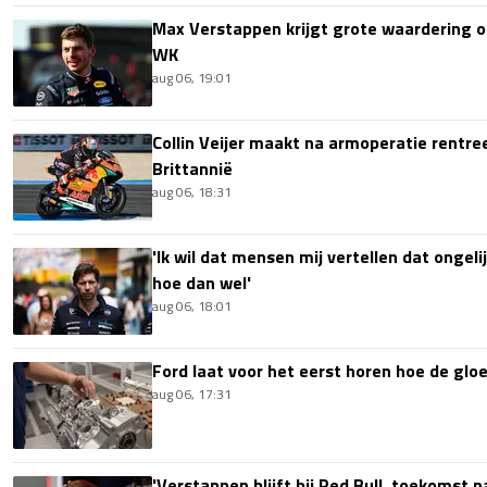
Max Verstappen krijgt grote waardering 
WK
aug 06, 19:01
Collin Veijer maakt na armoperatie rentre
Brittannië
aug 06, 18:31
'Ik wil dat mensen mij vertellen dat ongel
hoe dan wel'
aug 06, 18:01
Ford laat voor het eerst horen hoe de glo
aug 06, 17:31
'Verstappen blijft bij Red Bull, toekomst 