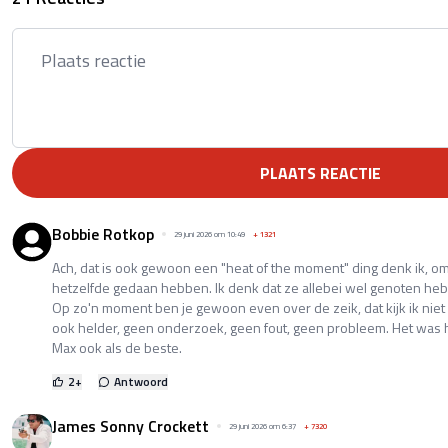
PLAATS REACTIE
Bobbie Rotkop
29 juni 2026 om 10:49
+
1321
Ach, dat is ook gewoon een "heat of the moment" ding denk ik, 
hetzelfde gedaan hebben. Ik denk dat ze allebei wel genoten he
Op zo'n moment ben je gewoon even over de zeik, dat kijk ik nie
ook helder, geen onderzoek, geen fout, geen probleem. Het was 
Max ook als de beste.
2
+
Antwoord
James Sonny Crockett
29 juni 2026 om 6:37
+
7320