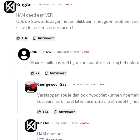
KingAir
28 juni 2026 om 21:05
+
48574
HAM deed een VER
Ook de Stewards zagen het en blijkbaar is het geen probleem en 
Case closed, en verder racen !
18
+
Antwoord
RBRPT2026
28 juni 2026 om 21:38
+
7963
Maar Hamilton is wel hypocriet want zelf zou hij het ook r
7
+
Antwoord
GeefgewoonGas
28 juni 2026 om 22:10
+
4746
Verstappen zou je dan ook hypocriet kunnen noemen. Di
coureurs hard moet laten racen, maar zelf roept hij net
14
+
Antwoord
KingAir
28 juni 2026 om 22:29
+
48574
HAM doet het
VER doet het