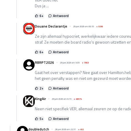
Dus ja ...
6
+
Antwoord
Douane Declarantje
29 juni 2026 om 00:10
+
5336
Ze zijn allemaal hypocriet, werkelijkwaar iedere cour
straf. Ze moeten die board radio's gewoon uitzetten en
6
+
Antwoord
RBRPT2026
29 juni 2026 om 5:05
+
7963
Gaat het over verstappen? Nee gaat over Hamilton.heb 
het geen penalty was en niet om gezeurd moet worde
2
+
Antwoord
KingAir
29 juni 2026 om 6:15
+
48574
Neen niet specifiek VER, allemaal zeuren ze op de radi
5
+
Antwoord
doubledutch
28 juni 2026 om 22:51
+
452