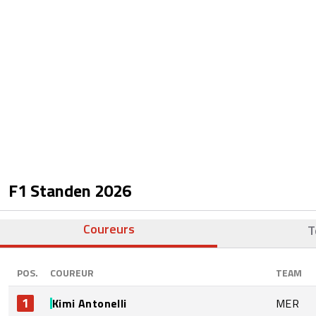
F1 Standen
2026
Coureurs
T
POS.
COUREUR
TEAM
1
Kimi Antonelli
MER