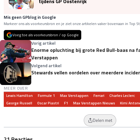
tijdens GP Oostenrijk
Mis geen GPblog in Google
Markeer ons als voorkeursbron en je ziet onze artikelen vaker bovenaan in Top St
Voeg toe als voorkeursbron / op Google
Vorig artikel
Enorme opluchting bij grote Red Bull-baas na f
Verstappen
Volgend artikel
Stewards vellen oordelen over meerdere inciden
MEER OVER
Lewis Hamilton
Formule 1
Max Verstappen
Ferrari
Charles Leclerc
George Russell
Oscar Piastri
F1
Max Verstappen Nieuws
Kimi Antone
Delen met
21 Reacties