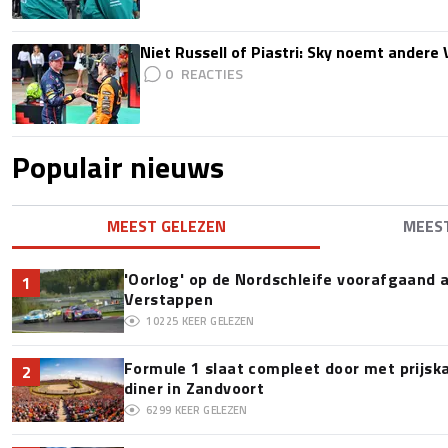
Niet Russell of Piastri: Sky noemt ander
0
Populair nieuws
MEEST GELEZEN
MEES
'Oorlog' op de Nordschleife voorafgaand
1
Verstappen
10225
KEER GELEZEN
Formule 1 slaat compleet door met prijska
2
diner in Zandvoort
6299
KEER GELEZEN