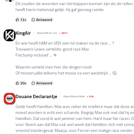
Dit zouden de woorden van Verstappen kunnen zijn als de rollen
heeft hierin helemaal gelijk. Hij gaf genoeg ruimte.
12
+
Antwoord
KingAir
29 juni 2026 om 1:02
+
48574
En wie heeft HAM en VER zien lol maken na de race ... ?
Trouwens Lewis vertelde: good race Max
Fist bump inclusief ... 👊
Waarom verteld men hier die dingen nooit
Of missen jullie telkens het mooie na een wedstrijd ... 🤔
20
+
Antwoord
Douane Declarantje
29 juni 2026 om 00:08
+
5336
Gelijk heeft Hamilton. Max was zeker de snellere maar dat deze a
moest worden is echt een schande. Begrijp Max ook niet dat hij e
Hamilton. Dat vond ik wel jammer van hem. Hard maar fair racen. 
voor. Neem aan dat Max ook wel weet dat Hamilton zich niet zomaa
vreemd iniedergeval. Maarja, voor Ferrari een matige race verder