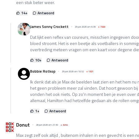
een stuk beter weer.
14
+
Antwoord
James Sonny Crockett
29 juni 2026 om 6:39
+
7320
Dat lijkt een reflex van coureurs, misschien ingegeven doo
bloed stroomt. Het is een beetje als voetballers in sommig
overtreding meteen vragen om een kaart voor degene die 
10
+
Antwoord
Bobbie Rotkop
29 juni 2026 om 10:52
+
1321
Ik denk dat als je Max de beelden laat zien en het hem nu n
het geen probleem meer zal vinden. Dat hoort gewoon bij
vonden het ook niets. Op zo'n moment ben je even over de 
allemaal, Hamilton had hetzelfde gedaan als de rollen om
1
+
Antwoord
Donut
28 juni 2026 om 21:50
+
3244
Max zegt zelf ook altijd , buitenom inhalen in een gevecht is een n