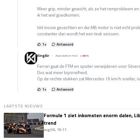
Meer grip, minder gewicht, als ze het remprobleem en d
ik het wel goedkomen.
Idd mooie gevechten en die MB motor is niet echt prob
constanter dan wordt het een leuk seizoen.
1
+
Antwoord
KingAir
29 juni 2026 om 19:22
+
48574
Ferrari gaat de FTM en spoiler verwijderen voor Silver
Dus wat meer topsnelheid.
Op de rechte stukken zat Mercedes 16 km/h sneller, is
1
+
Antwoord
LAATSTE NIEUWS
Formule 1 ziet inkomsten enorm dalen, Lib
trend
aug 06, 19:11