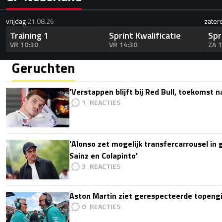
vrijdag
21.08.26
zater
Training 1
Sprint Kwalificatie
Spr
VR 10:30
VR 14:30
ZA 
Geruchten
'Verstappen blijft bij Red Bull, toekomst 
1
'Alonso zet mogelijk transfercarrousel in
Sainz en Colapinto'
3
Aston Martin ziet gerespecteerde topengi
0