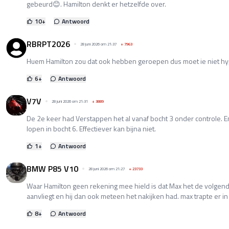
gebeurd😊. Hamilton denkt er hetzelfde over.
10
+
Antwoord
RBRPT2026
28 juni 2026 om 21:37
+
7963
Huem Hamilton zou dat ook hebben geroepen dus moet ie niet hy
6
+
Antwoord
V7V
28 juni 2026 om 21:31
+
3889
De 2e keer had Verstappen het al vanaf bocht 3 onder controle. En 
lopen in bocht 6. Effectiever kan bijna niet.
1
+
Antwoord
BMW P85 V10
28 juni 2026 om 21:27
+
23733
Waar Hamilton geen rekening mee hield is dat Max het de volge
aanvliegt en hij dan ook meteen het nakijken had. max trapte er in
8
+
Antwoord