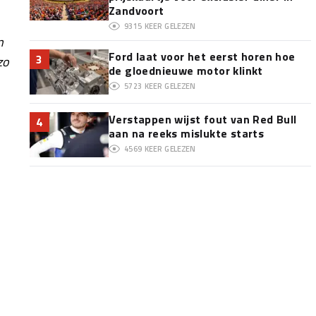
Zandvoort
9315
KEER GELEZEN
n
Ford laat voor het eerst horen hoe
3
zo
de gloednieuwe motor klinkt
5723
KEER GELEZEN
Verstappen wijst fout van Red Bull
4
aan na reeks mislukte starts
4569
KEER GELEZEN