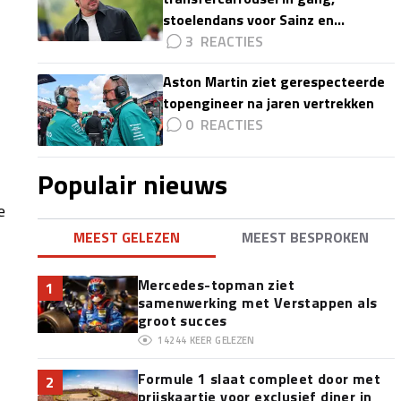
stoelendans voor Sainz en
Colapinto'
3
Aston Martin ziet gerespecteerde
topengineer na jaren vertrekken
0
Populair nieuws
e
MEEST GELEZEN
MEEST BESPROKEN
Mercedes-topman ziet
1
samenwerking met Verstappen als
groot succes
14244
KEER GELEZEN
Formule 1 slaat compleet door met
2
prijskaartje voor exclusief diner in