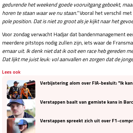
gedurende het weekend goede vooruitgang geboekt, maar e
horen te staan waar we nu staan."
Vooral het verschil met
pole position. Dat is niet zo groot als je kijkt naar het gevo
Voor zondag verwacht Hadjar dat bandenmanagement een v
meerdere pitstops nodig zullen zijn, iets waar de Fransman 
ernaar uit. Ik denk niet dat ik ooit een race heb gereden m
Dat lijkt me juist leuk: vol aanvallen en zorgen dat de jongen
Lees ook
Verbijstering alom over FIA-besluit: "Ik ka
Verstappen baalt van gemiste kans in Barc
Verstappen spreekt zich uit over F1-comprom