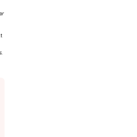
ar
t
s.