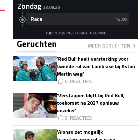
Zondag
23.08.26
Race
13:00
TIJDEN ZIJN IN JE LOKALE TIJDZONE
Geruchten
MEER GERUCHTEN
'Red Bull haalt versterking voor
tweede rol van Lambiase bij Aston
Martin weg'
0
'Verstappen blijft bij Red Bull,
toekomst na 2027 opnieuw
onzeker'
3
'Alonso zet mogelijk
transfercarrousel in gang,