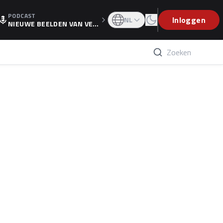
PODCAST
OGP
Inloggen
NL
NIEUWE BEELDEN VAN VER
STAPPEN EN WOLFF: 'WIE
WEET IS ER NU GETEKEND'