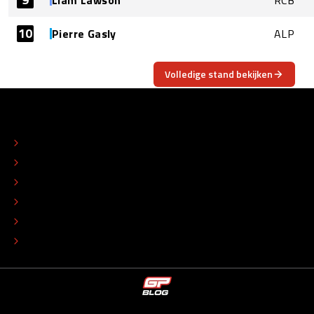
Liam Lawson
RCB
10
Pierre Gasly
ALP
Volledige stand bekijken
OVER
CONTACT
REDACTIONEEL STATUUT
COLOFON
ADVERTEREN
TIP DE REDACTIE
WERKEN BIJ