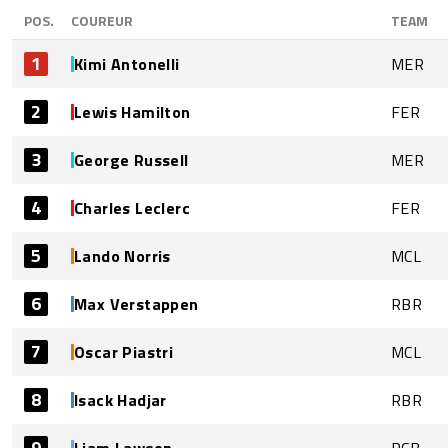
POS.
COUREUR
TEAM
1
Kimi Antonelli
MER
2
Lewis Hamilton
FER
3
George Russell
MER
4
Charles Leclerc
FER
5
Lando Norris
MCL
6
Max Verstappen
RBR
7
Oscar Piastri
MCL
8
Isack Hadjar
RBR
9