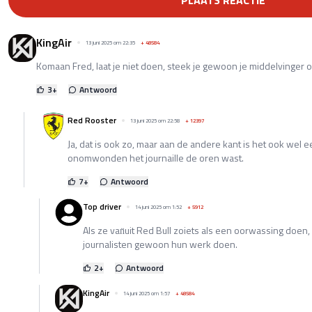
KingAir
13 juni 2025 om 22:35
+
48584
Komaan Fred, laat je niet doen, steek je gewoon je middelvinger op
3
+
Antwoord
Red Rooster
13 juni 2025 om 22:58
+
12397
Ja, dat is ook zo, maar aan de andere kant is het ook wel
onomwonden het journaille de oren wast.
7
+
Antwoord
Top driver
14 juni 2025 om 1:52
+
5912
Als ze van̈uit Red Bull zoiets als een oorwassing doen, 
journalisten gewoon hun werk doen.
2
+
Antwoord
KingAir
14 juni 2025 om 1:57
+
48584