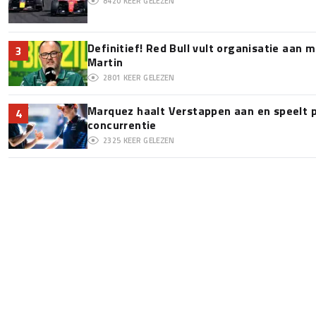
8420
KEER GELEZEN
Definitief! Red Bull vult organisatie aan
3
Martin
2801
KEER GELEZEN
Marquez haalt Verstappen aan en speelt 
4
concurrentie
2325
KEER GELEZEN