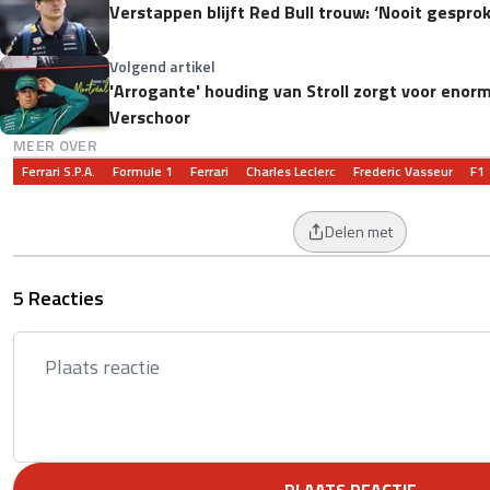
Verstappen blijft Red Bull trouw: ‘Nooit gespro
Volgend artikel
'Arrogante' houding van Stroll zorgt voor enorm
Verschoor
MEER OVER
Ferrari S.p.A.
Formule 1
Ferrari
Charles Leclerc
Frederic Vasseur
F1
Delen met
5 Reacties
PLAATS REACTIE