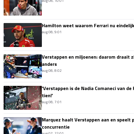
aug 08, 10:01
Hamilton weet waarom Ferrari nu eindelijk
aug 08, 9:01
Verstappen en miljoenen: daarom draait z
anders
aug 08, 8:02
'Verstappen is de Nadia Comaneci van de 
tien!'
aug 08, 7:01
Marquez haalt Verstappen aan en speelt 
concurrentie
aug 07, 22:01