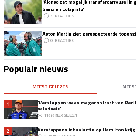
'Alonso zet mogelijk transfercarrousel in
Sainz en Colapinto'
3
Aston Martin ziet gerespecteerde topengi
0
Populair nieuws
MEEST GELEZEN
MEES
'Verstappen wees megacontract van Red 
1
salariseis'
11020
KEER GELEZEN
Verstappens inhaalactie op Hamilton krijg
2