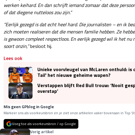
werken keihard. En dan schrijft iemand zomaar dat deze perso
of dat diegene nutteloos zou zijn.”
“Eerlijk gezegd is dat echt heel hard. Die journalisten – en ik be
zich moeten realiseren dat die mensen familie hebben. Ze hebbe
is gewoon compleet respectloos. En eerlijk gezegd wil ik het nu 
soort onzin,”
besloot hij.
Lees ook
Unieke voorvleugel van McLaren onthuld: is
Tail' het nieuwe geheime wapen?
Verstappen blijft Red Bull trouw: ‘Nooit ges
overstap’
Mis geen GPblog in Google
Markeer ons als voorkeursbron en je ziet onze artikelen vaker bovenaan in Top St
Voeg toe als voorkeursbron / op Google
Vorig artikel