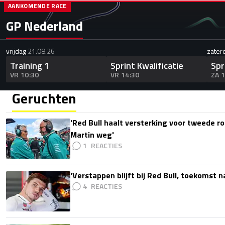
AANKOMENDE RACE
GP Nederland
vrijdag
21.08.26
zater
Training 1
Sprint Kwalificatie
Spr
VR 10:30
VR 14:30
ZA 
Geruchten
'Red Bull haalt versterking voor tweede ro
Martin weg'
1
'Verstappen blijft bij Red Bull, toekomst 
4