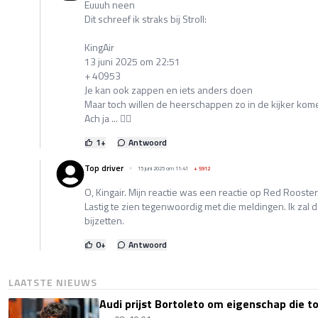
Euuuh neen
Dit schreef ik straks bij Stroll:
KingAir
13 juni 2025 om 22:51
+ 40953
Je kan ook zappen en iets anders doen
Maar toch willen de heerschappen zo in de kijker kom
Ach ja ... 🤷‍♂️
1
+
Antwoord
Top driver
15 juni 2025 om 11:41
+
5912
O, Kingair. Mijn reactie was een reactie op Red Rooster
Lastig te zien tegenwoordig met die meldingen. Ik zal
bijzetten.
0
+
Antwoord
LAATSTE NIEUWS
Audi prijst Bortoleto om eigenschap die 