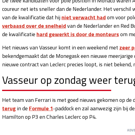
De twee kandidaten voor pole position in Monaco waren A
coureur net iets sneller dan de Nederlander. Het verschil
van de kwalificatie dat hij
niet verwacht had
om voor pole
verbaasd over de snelheid
van de Nederlander en Red Bu
de kwalificatie
hard gewerkt is door de monteurs
om mee
Het nieuws van Vasseur komt in een weekend met
zeer p
bekendgemaakt dat de Monegask een nieuwe meerjarige de
nieuwe contract van Leclerc precies loopt, is niet bekend
Vasseur op zondag weer teru
Het team van Ferrari is met goed nieuws gekomen op de d
terug
in de
Formule 1
-paddock en zal aanwezig zijn bij d
Hamilton op P3 en Charles Leclerc op P4.
ADV