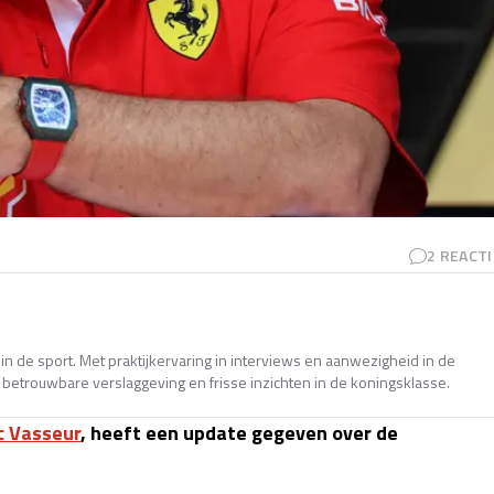
2
REACTI
in de sport. Met praktijkervaring in interviews en aanwezigheid in de
betrouwbare verslaggeving en frisse inzichten in de koningsklasse.
c Vasseur
, heeft een update gegeven over de