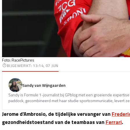
Foto: RacePictures
BIJGEWERKT
:
13:14, 07 JUN
Sandy van Wijngaarden
Sandy is Formule 1-journalist bij GPblog met een groeiende expertise 
paddock, gecombineerd met haar studie sportcommunicatie, levert ze 
Jerome d'Ambrosio, de tijdelijke vervanger van
Frederi
gezondheidstoestand van de teambaas van
Ferrari
.