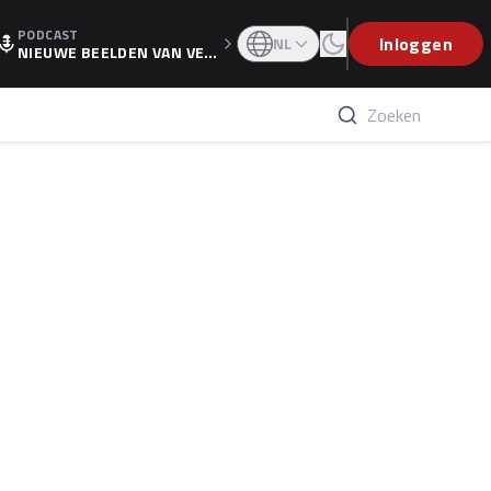
PODCAST
OGP
Inloggen
NL
NIEUWE BEELDEN VAN VER
STAPPEN EN WOLFF: 'WIE
WEET IS ER NU GETEKEND'