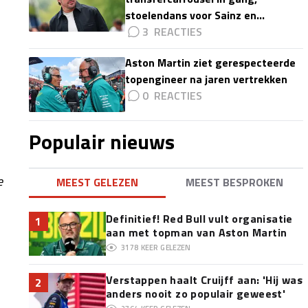
stoelendans voor Sainz en
Colapinto'
3
Aston Martin ziet gerespecteerde
topengineer na jaren vertrekken
0
Populair nieuws
e
MEEST GELEZEN
MEEST BESPROKEN
Definitief! Red Bull vult organisatie
1
aan met topman van Aston Martin
3178
KEER GELEZEN
Verstappen haalt Cruijff aan: 'Hij was
2
anders nooit zo populair geweest'