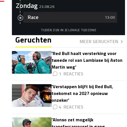
Zondag
23.08.26
Race
13:00
TIJDEN ZIJN IN JE LOKALE TIJDZONE
Geruchten
MEER GERUCHTEN
'Red Bull haalt versterking voor
tweede rol van Lambiase bij Aston
Martin weg'
1
'Verstappen blijft bij Red Bull,
toekomst na 2027 opnieuw
onzeker'
4
'Alonso zet mogelijk
transfercarrousel in gang,