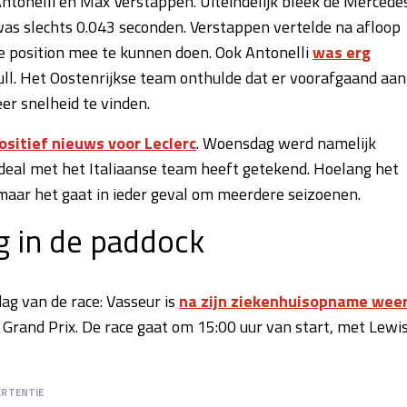
ntonelli en Max Verstappen. Uiteindelijk bleek de Mercede
 was slechts 0.043 seconden. Verstappen vertelde na afloop
 position mee te kunnen doen. Ook Antonelli
was erg
ll. Het Oostenrijkse team onthulde dat er voorafgaand aan
r snelheid te vinden.
ositief nieuws voor Leclerc
. Woensdag werd namelijk
al met het Italiaanse team heeft getekend. Hoelang het
, maar het gaat in ieder geval om meerdere seizoenen.
g in de paddock
ag van de race: Vasseur is
na zijn ziekenhuisopname wee
e Grand Prix. De race gaat om 15:00 uur van start, met Lewi
ERTENTIE