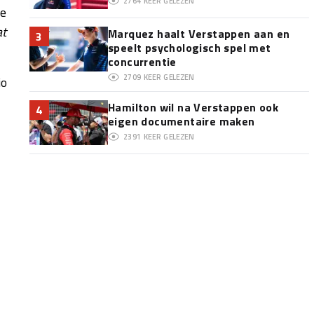
2764
KEER GELEZEN
de
at
Marquez haalt Verstappen aan en
3
speelt psychologisch spel met
concurrentie
2709
KEER GELEZEN
io
Hamilton wil na Verstappen ook
4
eigen documentaire maken
2391
KEER GELEZEN