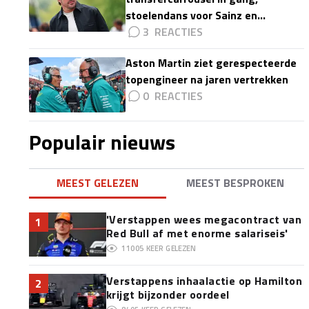
stoelendans voor Sainz en
Colapinto'
3
Aston Martin ziet gerespecteerde
topengineer na jaren vertrekken
0
Populair nieuws
MEEST GELEZEN
MEEST BESPROKEN
'Verstappen wees megacontract van
1
Red Bull af met enorme salariseis'
11005
KEER GELEZEN
Verstappens inhaalactie op Hamilton
2
krijgt bijzonder oordeel