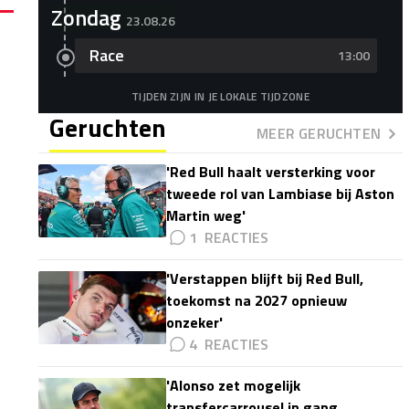
Zondag
23.08.26
Race
13:00
TIJDEN ZIJN IN JE LOKALE TIJDZONE
Geruchten
MEER GERUCHTEN
'Red Bull haalt versterking voor
tweede rol van Lambiase bij Aston
Martin weg'
1
'Verstappen blijft bij Red Bull,
toekomst na 2027 opnieuw
onzeker'
4
'Alonso zet mogelijk
transfercarrousel in gang,