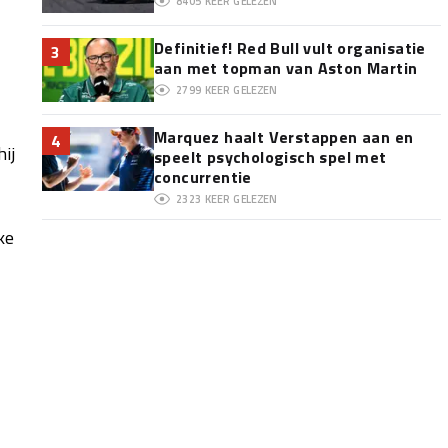
8405
KEER GELEZEN
Definitief! Red Bull vult organisatie
3
aan met topman van Aston Martin
2799
KEER GELEZEN
Marquez haalt Verstappen aan en
4
ij
speelt psychologisch spel met
concurrentie
2323
KEER GELEZEN
ke