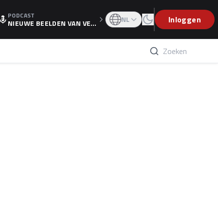
PODCAST
OGP
Inloggen
NL
NIEUWE BEELDEN VAN VER
STAPPEN EN WOLFF: 'WIE
WEET IS ER NU GETEKEND'