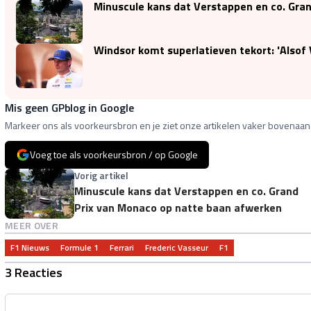
Minuscule kans dat Verstappen en co. Gra
Windsor komt superlatieven tekort: 'Alsof
Mis geen GPblog in Google
Markeer ons als voorkeursbron en je ziet onze artikelen vaker bovenaan 
Voeg toe als voorkeursbron / op Google
Vorig artikel
Minuscule kans dat Verstappen en co. Grand
Prix van Monaco op natte baan afwerken
MEER OVER
F1 Nieuws
Formule 1
Ferrari
Frederic Vasseur
F1
3 Reacties