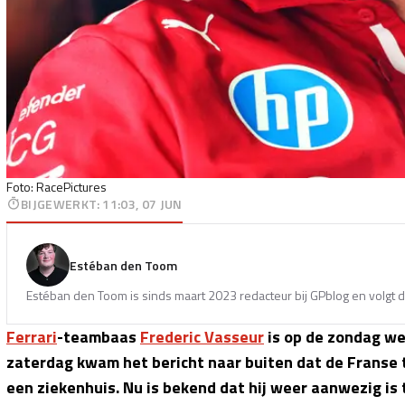
Foto: RacePictures
BIJGEWERKT
:
11:03, 07 JUN
Estéban den Toom
Estéban den Toom is sinds maart 2023 redacteur bij GPblog en volgt d
Ferrari
-teambaas
Frederic Vasseur
is op de zondag we
zaterdag kwam het bericht naar buiten dat de Franse
een ziekenhuis. Nu is bekend dat hij weer aanwezig is t