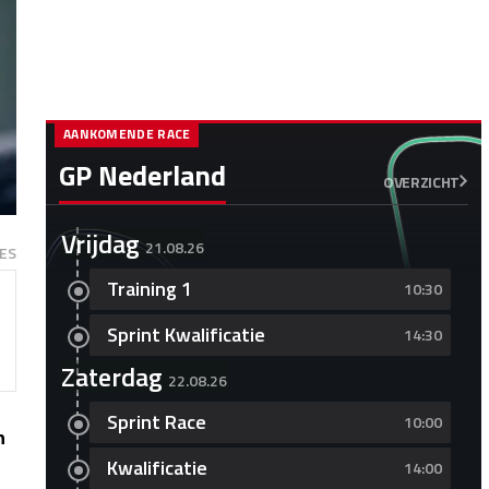
AANKOMENDE RACE
GP Nederland
OVERZICHT
Vrijdag
21.08.26
ES
Training 1
10:30
Sprint Kwalificatie
14:30
Zaterdag
22.08.26
Sprint Race
10:00
n
Kwalificatie
14:00