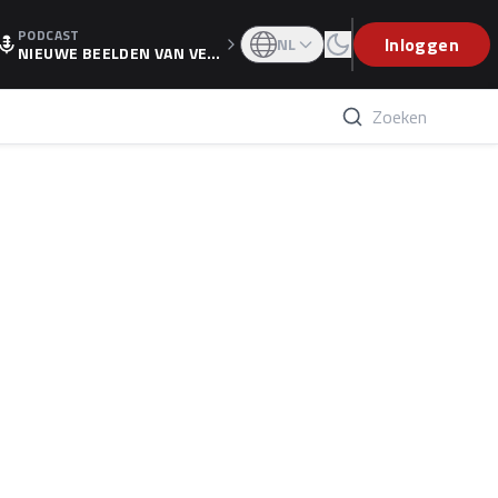
PODCAST
OGP
Inloggen
NL
NIEUWE BEELDEN VAN VER
STAPPEN EN WOLFF: 'WIE
WEET IS ER NU GETEKEND'