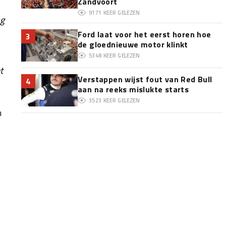
Zandvoort
9171
KEER GELEZEN
ng
Ford laat voor het eerst horen hoe
3
de gloednieuwe motor klinkt
5348
KEER GELEZEN
t
Verstappen wijst fout van Red Bull
4
aan na reeks mislukte starts
3523
KEER GELEZEN
m