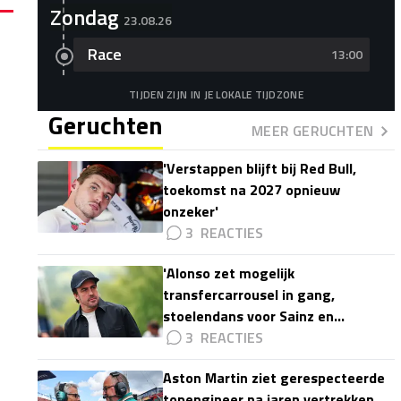
Zondag
23.08.26
Race
13:00
TIJDEN ZIJN IN JE LOKALE TIJDZONE
Geruchten
MEER GERUCHTEN
'Verstappen blijft bij Red Bull,
toekomst na 2027 opnieuw
onzeker'
3
'Alonso zet mogelijk
transfercarrousel in gang,
stoelendans voor Sainz en
Colapinto'
3
Aston Martin ziet gerespecteerde
topengineer na jaren vertrekken