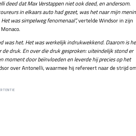
elli deed dat Max Verstappen niet ook deed, en andersom.
ee coureurs in elkaars auto had gezet, was het naar mijn meni
t. Het was simpelweg fenomenaal”,
vertelde Windsor in zijn
n Monaco.
oed was het. Het was werkelijk indrukwekkend. Daarom is he
 de druk. En over die druk gesproken: uiteindelijk stond er
geen moment door beïnvloeden en leverde hij precies op het
sor over Antonelli, waarmee hij refereert naar de strijd o
ERTENTIE