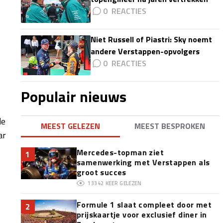
0
Niet Russell of Piastri: Sky noemt
andere Verstappen-opvolgers
0
Populair nieuws
de
MEEST GELEZEN
MEEST BESPROKEN
ar
Mercedes-topman ziet
1
samenwerking met Verstappen als
groot succes
13342
KEER GELEZEN
Formule 1 slaat compleet door met
2
prijskaartje voor exclusief diner in