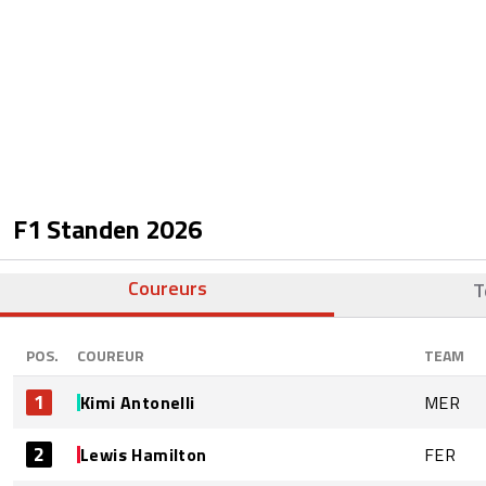
F1 Standen
2026
Coureurs
T
POS.
COUREUR
TEAM
1
Kimi Antonelli
MER
2
Lewis Hamilton
FER