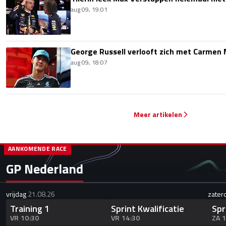
aug 09, 19:01
George Russell verlooft zich met Carmen
aug 09, 18:07
Meer artikelen
AANKOMENDE RACE
GP Nederland
vrijdag
21.08.26
zater
Training 1
Sprint Kwalificatie
Spr
VR 10:30
VR 14:30
ZA 