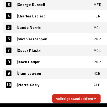
3
George Russell
MER
4
Charles Leclerc
FER
5
Lando Norris
MCL
6
Max Verstappen
RBR
7
Oscar Piastri
MCL
8
Isack Hadjar
RBR
9
Liam Lawson
RCB
10
Pierre Gasly
ALP
Volledige stand bekijken