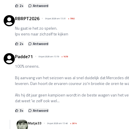
2
+
Antwoord
RBRPT2026
04 juni 2026 om 17:31
+
7992
Nu gaat ie het zo spelen.
Ipv eens naar zichzelf te kijken
2
+
Antwoord
Padde71
04 juni 2026 om 17:19
+
1678
100% oneens.
Bij aanvang van het seizoen was al snel duidelijk dat Mercedes di
leveren. Dan hoort de ervaren coureur zo'n broekie de oren te w
Als hij dit jaar geen kampioen wordt in de beste wagen van het vel
dat weet 'ie zelf ook wel...
3
+
Antwoord
Matje33
04 juni 2026 om 17:46
+
2614