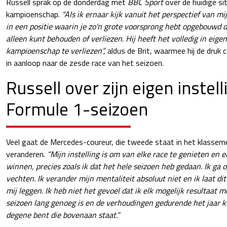
Russell sprak op de donderdag met
BBC Sport
over de huidige sit
kampioenschap.
“Als ik ernaar kijk vanuit het perspectief van mij
in een positie waarin je zo'n grote voorsprong hebt opgebouwd da
alleen kunt behouden of verliezen. Hij heeft het volledig in eig
kampioenschap te verliezen”,
aldus de Brit, waarmee hij de druk c
in aanloop naar de zesde race van het seizoen.
Russell over zijn eigen instell
Formule 1-seizoen
Veel gaat de Mercedes-coureur, die tweede staat in het klasseme
veranderen.
“Mijn instelling is om van elke race te genieten en e
winnen, precies zoals ik dat het hele seizoen heb gedaan. Ik ga 
vechten. Ik verander mijn mentaliteit absoluut niet en ik laat di
mij leggen. Ik heb niet het gevoel dat ik elk mogelijk resultaat
seizoen lang genoeg is en de verhoudingen gedurende het jaar ku
degene bent die bovenaan staat.”