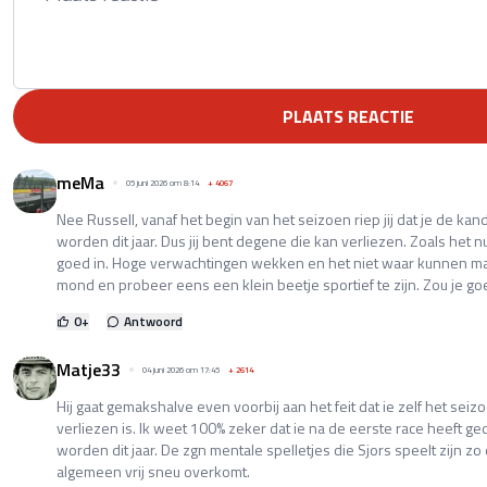
PLAATS REACTIE
meMa
05 juni 2026 om 8:14
+
4067
Nee Russell, vanaf het begin van het seizoen riep jij dat je de k
worden dit jaar. Dus jij bent degene die kan verliezen. Zoals het nu
goed in. Hoge verwachtingen wekken en het niet waar kunnen m
mond en probeer eens een klein beetje sportief te zijn. Zou je go
0
+
Antwoord
Matje33
04 juni 2026 om 17:45
+
2614
Hij gaat gemakshalve even voorbij aan het feit dat ie zelf het seiz
verliezen is. Ik weet 100% zeker dat ie na de eerste race heeft g
worden dit jaar. De zgn mentale spelletjes die Sjors speelt zijn zo 
algemeen vrij sneu overkomt.