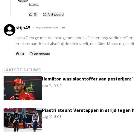
Exact.
0
+
Antwoord
stijn45
04 juni 2026 om 16:50
+
88
Haha George met de mindgames hoor… “alleen nog verliezen” en 
erachteraan. Klinkt alsof híj de druk voelt, niet Kimi. Monaco gaat 
0
+
Antwoord
LAATSTE NIEUWS
Hamilton was slachtoffer van pesterijen: '
aug 10, 9:01
Piastri steunt Verstappen in strijd tegen
aug 10, 8:03