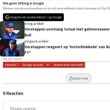
Mis geen GPblog in Google
Markeer ons als voorkeursbron en je ziet onze artikelen vaker bovenaan in Top St
Voeg toe als voorkeursbron / op Google
Vorig artikel
Verstappen voorlopig totaal niet geïnteresseerd
Bull
Volgend artikel
Verstappen reageert op 'motorblokkade' van Audi
F1"
MEER OVER
Formule 1
George Russell
F1
Andrea Kimi Antonelli
Delen met
6 Reacties