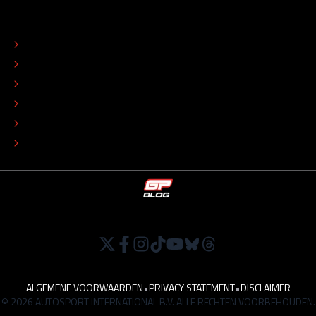
OVER
CONTACT
REDACTIONEEL STATUUT
COLOFON
ADVERTEREN
TIP DE REDACTIE
WERKEN BIJ
ALGEMENE VOORWAARDEN
•
PRIVACY STATEMENT
•
DISCLAIMER
© 2026 AUTOSPORT INTERNATIONAL B.V. ALLE RECHTEN VOORBEHOUDEN.