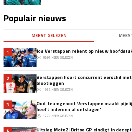
Populair nieuws
MEEST GELEZEN
MEES
Jos Verstappen rekent op nieuw hoofdstu
1
8591
KEER GELEZEN
Verstappen hoort concurrent verschil met
2
blootleggen
1939
KEER GELEZEN
Oud-teamgenoot Verstappen maakt pijnlijk
3
heeft iedereen al ontslagen'
1722
KEER GELEZEN
Uitslag Moto2| Britse GP eindigt in decept
4